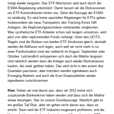
steigt wieder langsam. Das ETF-Wachstum wird auch durch die
ESMA-Regulierung unterstützt. Damit lassen wir die Diskussionen
um ETF-Konstruktionen hinter uns. Denn die Aussage der ESMA
ist eindeutig: Es wird keine speziellen Regelungen für ETFs geben.
Insbesondere die neue Transparenz des Tracking Errors hilft
Anlegern, die Replizierungstechniken miteinander vergleichen.
Was synthetische ETF-Anbieter schon seit langem umsetzen, wird
jetzt von allen replizierenden Fonds verlangt. Unter den UCITS-
Regeln sind die Risiken von beiden ETF-Strukturen gleich, deshalb
werden die Abflüsse sich legen, auch weil wir nicht mehr in so
einer Paniksituation sind wie vielleicht im August, September oder
Oktober. Letztendlich entspannen sich doch die Märkte langsam.
Und natürlich werden dann die Anleger auch wieder Risikoklassen
kaufen, die stark gelitten haben. Das wird nicht in den ersten drei
Quartalen passieren, aber trotzdem werden irgendwann auch
Emerging Markets und auch die Euro-Staatsanleihen wieder
irgendwann zurückkommen.
Klee:
Gehen wir mal davon aus, dass wir 2012 keine sich
zuspitzende Bankenkrise haben werden und dass sich die Märkte
etwas beruhigen. Das ist unsere Grundaussage. Natürlich gibt es
ein großes Tail Risk, aber wir gehen nicht davon aus, dass es
eintritt. Dann wird die ETF-Industrie insgesamt profitieren, und die