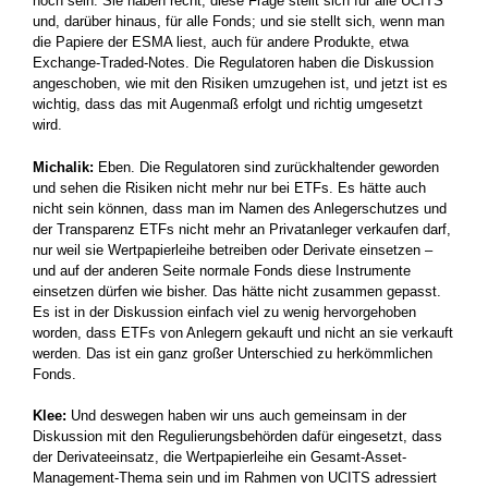
hoch sein. Sie haben recht, diese Frage stellt sich für alle UCITS
und, darüber hinaus, für alle Fonds; und sie stellt sich, wenn man
die Papiere der ESMA liest, auch für andere Produkte, etwa
Exchange-Traded-Notes. Die Regulatoren haben die Diskussion
angeschoben, wie mit den Risiken umzugehen ist, und jetzt ist es
wichtig, dass das mit Augenmaß erfolgt und richtig umgesetzt
wird.
Michalik:
Eben. Die Regulatoren sind zurückhaltender geworden
und sehen die Risiken nicht mehr nur bei ETFs. Es hätte auch
nicht sein können, dass man im Namen des Anlegerschutzes und
der Transparenz ETFs nicht mehr an Privatanleger verkaufen darf,
nur weil sie Wertpapierleihe betreiben oder Derivate einsetzen –
und auf der anderen Seite normale Fonds diese Instrumente
einsetzen dürfen wie bisher. Das hätte nicht zusammen gepasst.
Es ist in der Diskussion einfach viel zu wenig hervorgehoben
worden, dass ETFs von Anlegern gekauft und nicht an sie verkauft
werden. Das ist ein ganz großer Unterschied zu herkömmlichen
Fonds.
Klee:
Und deswegen haben wir uns auch gemeinsam in der
Diskussion mit den Regulierungsbehörden dafür eingesetzt, dass
der Derivateeinsatz, die Wertpapierleihe ein Gesamt-Asset-
Management-Thema sein und im Rahmen von UCITS adressiert