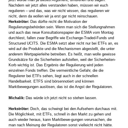
Nachdem wir jetzt alles verstanden haben, müssen wir euch
regulieren – und das, was wir nicht wissen, das regulieren wir
nicht, denn da wollen wir ja erst gar nicht reinschauen.
Herkströter:
Das dürfte nicht die Motivation der
Regulierungsbehörden sein. Wenn man sich die Stellungnahmen
und auch das neue Konsultationspapier der ESMA vom Montag
durchliest, fallen zwar Begriffe wie Exchange-Traded-Funds und
Structured UCITS. Die ESMA setzt aber nicht nur bei ETFs an, es
wird auf die Produkte und die Mechanismen abgestellt, die unter
anderem Wertpapierleihe betreiben. Es heißt, man wolle gewisse
Grundsätze für die Sicherheiten aufstellen, weil der Sicherheiten-
Korb wichtig ist. Das Ergebnis der Regulierung wird jeden
einzelnen Fonds treffen. Die vermeintliche Gefahr, die die
Regulierer bei ETFs sehen, liegt auch in der schnellen
Handelbarkeit. ETFS sind börsennotiert und können
Marktbewegungen auslösen, das ist die Angst der Regulatoren.
Michalik:
Das würde ich jetzt nicht so stehen lassen.
Herkströter:
Doch, das schwingt bei den Aufsehern durchaus mit.
Die Möglichkeit, mit ETFs, schnell in den Markt zu gehen und
auch wieder heraus, kann Marktbewe-gungen verursachen, die
man nach Meinung der Regulatoren sonst vielleicht nicht hätte.