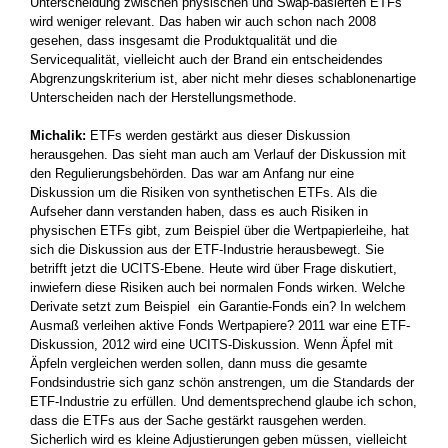
Unterscheidung zwischen physischen und Swap-basierten ETFs
wird weniger relevant. Das haben wir auch schon nach 2008
gesehen, dass insgesamt die Produktqualität und die
Servicequalität, vielleicht auch der Brand ein entscheidendes
Abgrenzungskriterium ist, aber nicht mehr dieses schablonenartige
Unterscheiden nach der Herstellungsmethode.
Michalik:
ETFs werden gestärkt aus dieser Diskussion
herausgehen. Das sieht man auch am Verlauf der Diskussion mit
den Regulierungsbehörden. Das war am Anfang nur eine
Diskussion um die Risiken von synthetischen ETFs. Als die
Aufseher dann verstanden haben, dass es auch Risiken in
physischen ETFs gibt, zum Beispiel über die Wertpapierleihe, hat
sich die Diskussion aus der ETF-Industrie herausbewegt. Sie
betrifft jetzt die UCITS-Ebene. Heute wird über Frage diskutiert,
inwiefern diese Risiken auch bei normalen Fonds wirken. Welche
Derivate setzt zum Beispiel ein Garantie-Fonds ein? In welchem
Ausmaß verleihen aktive Fonds Wertpapiere? 2011 war eine ETF-
Diskussion, 2012 wird eine UCITS-Diskussion. Wenn Äpfel mit
Äpfeln vergleichen werden sollen, dann muss die gesamte
Fondsindustrie sich ganz schön anstrengen, um die Standards der
ETF-Industrie zu erfüllen. Und dementsprechend glaube ich schon,
dass die ETFs aus der Sache gestärkt rausgehen werden.
Sicherlich wird es kleine Adjustierungen geben müssen, vielleicht