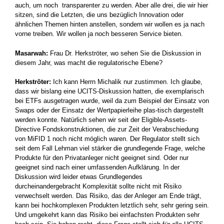
auch, um noch transparenter zu werden. Aber alle drei, die wir hier
sitzen, sind die Letzten, die uns bezüglich Innovation oder
ähnlichen Themen hinten anstellen, sondern wir wollen es ja nach
vorne treiben. Wir wollen ja noch besseren Service bieten.
Masarwah:
Frau Dr. Herkströter, wo sehen Sie die Diskussion in
diesem Jahr, was macht die regulatorische Ebene?
Herkströter:
Ich kann Herrn Michalik nur zustimmen. Ich glaube,
dass wir bislang eine UCITS-Diskussion hatten, die exemplarisch
bei ETFs ausgetragen wurde, weil da zum Beispiel der Einsatz von
Swaps oder der Einsatz der Wertpapierleihe plas-tisch dargestellt
werden konnte. Natürlich sehen wir seit der Eligible-Assets-
Directive Fondskonstruktionen, die zur Zeit der Verabschiedung
von MiFID 1 noch nicht möglich waren. Der Regulator stellt sich
seit dem Fall Lehman viel stärker die grundlegende Frage, welche
Produkte für den Privatanleger nicht geeignet sind. Oder nur
geeignet sind nach einer umfassenden Aufklärung. In der
Diskussion wird leider etwas Grundlegendes
durcheinandergebracht Komplexität sollte nicht mit Risiko
verwechselt werden. Das Risiko, das der Anleger am Ende trägt,
kann bei hochkomplexen Produkten letztlich sehr, sehr gering sein.
Und umgekehrt kann das Risiko bei einfachsten Produkten sehr