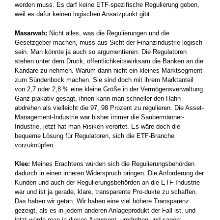
werden muss. Es darf keine ETF-spezifische Regulierung geben,
weil es dafür keinen logischen Ansatzpunkt gibt.
Masarwah:
Nicht alles, was die Regulierungen und die
Gesetzgeber machen, muss aus Sicht der Finanzindustrie logisch
sein. Man könnte ja auch so argumentieren: Die Regulatoren
stehen unter dem Druck, öffentlichkeitswirksam die Banken an die
Kandare zu nehmen. Warum dann nicht ein kleines Marktsegment
zum Sündenbock machen. Sie sind doch mit ihrem Marktanteil
von 2,7 oder 2,8 % eine kleine Größe in der Vermögensverwaltung.
Ganz plakativ gesagt, ihnen kann man schneller den Hahn
abdrehen als vielleicht die 97, 98 Prozent zu regulieren. Die Asset-
Management-Industrie war bisher immer die Saubermänner-
Industrie, jetzt hat man Risiken verortet. Es wäre doch die
bequeme Lösung für Regulatoren, sich die ETF-Branche
vorzuknüpfen.
Klee:
Meines Erachtens würden sich die Regulierungsbehörden
dadurch in einen inneren Widerspruch bringen. Die Anforderung der
Kunden und auch der Regulierungsbehörden an die ETF-Industrie
war und ist ja gerade, klare, transparente Pro-dukte zu schaffen.
Das haben wir getan. Wir haben eine viel höhere Transparenz
gezeigt, als es in jedem anderen Anlageprodukt der Fall ist, und
jetzt würde man ja dieses Argument, umdrehen und sagen: