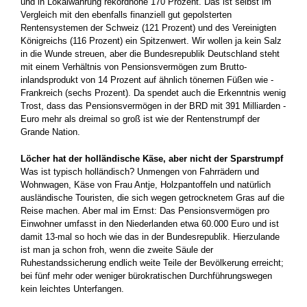
und in Lokalwährung ­rekordhohe 170 Prozent. Das ist selbst im
Vergleich mit den ebenfalls finanziell gut gepolsterten
Rentensystemen der Schweiz (121 Prozent) und des Vereinigten
Königreichs (116 Prozent) ein Spitzenwert. Wir wollen ja kein Salz
in die Wunde streuen, aber ­die Bundesrepublik Deutschland steht
mit einem Verhältnis von Pensionsvermögen zum Brutto­
inlandsprodukt von 14 Prozent auf ähnlich tönernen Füßen wie ­
Frankreich (sechs ­Prozent). Da spendet auch die Erkenntnis wenig
Trost, dass das ­Pensionsvermögen in der BRD mit 391 Milliarden ­
Euro mehr als dreimal so groß ist wie der Rentenstrumpf der
Grande ­Nation.
Löcher hat der holländische Käse, aber nicht der Sparstrumpf
Was ist typisch holländisch? Unmengen von Fahrrädern und
Wohnwagen, Käse von Frau Antje, Holzpantoffeln und natürlich
ausländische Touristen, die sich ­wegen getrocknetem Gras auf die
Reise machen. Aber mal im Ernst: Das ­Pensionsvermögen pro
Einwohner umfasst in den Niederlanden etwa 60.000 Euro und ist
damit 13-mal so hoch wie das in der Bundes­republik. Hierzulande
ist man ja schon froh, wenn die zweite Säule der
Ruhestandssicherung endlich weite Teile der Bevölkerung erreicht;
bei fünf mehr oder weniger bürokratischen Durchführungs­wegen
kein leichtes ­Unterfangen.