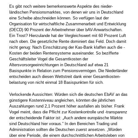
Es gibt noch weitere bemerkenswerte Aspekte des nieder­
ländischen Pensionsmarktes, von denen wir uns in Deutschland
eine Scheibe abschneiden können. So verfügen laut der
Organisation für wirtschaftliche Zusammenarbeit und Entwicklung
(OECD) 90 Prozent der ­Arbeitnehmer über bAV-Anwartschaften.
Ein Trost? Hierzulande hat der Vergleichswert mit 60 Prozent Luft
nach oben. Die ­gesetzliche Rente ­dominiert das Feld. Doch damit
nicht genug: Nach Einschätzung der Kas-Bank klaffen auch die ­
Kosten der beiden Rentensysteme auseinander. So bezifferte
Geschäftsleiter Vogel die ­Gesamtkosten der
Altersvorsorgeeinrichtungen in ­Deutschland auf etwa 21
Basispunkte in Relation zum Pensions­vermögen. Die Niederländer
entscheiden auch diesen Wettstreit dank einer Gesamtkosten­
belastung von nicht einmal 18 Basis­punkten für sich.
Verlockende Aussichten: Würden sich die deutschen EbAV an das
günstigere Kostenniveau angleichen, könnten die jährlichen
Auszahlungen rund 2,1 Prozent höher ausfallen als bisher. Frank
Vogel meint, dass die Pflicht zur Kostenkontrolle und -transparenz
der entscheidende ­Faktor ist: „Auch andere europäische Märkte
sind Deutschland hier voraus.“ In den ­Bereichen Trading und
Administration sollten die Deutschen zuerst ansetzen. „Würden
über eine Periode, die einem durchschnittlichen Arbeits­leben von