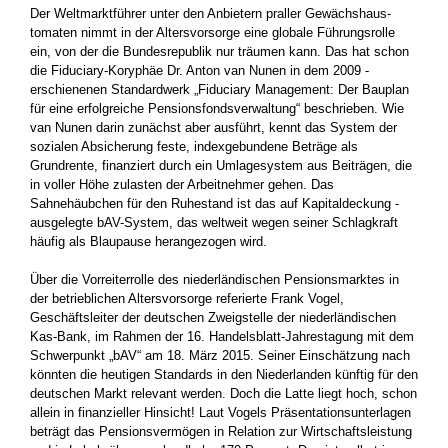
Der Weltmarktführer unter den Anbietern praller Gewächshaus­
tomaten nimmt in der Altersvorsorge eine globale Führungsrolle
ein, von der die Bundesrepublik nur träumen kann. Das hat schon
die Fiduciary-­Koryphäe Dr. Anton van ­Nunen in dem 2009 ­
erschienenen Standardwerk „­Fiduciary ­Management: Der Bauplan
für eine erfolgreiche Pensionsfondsverwaltung“ beschrieben. Wie
van Nunen darin zunächst aber ausführt, kennt das System der
sozialen Absicherung feste, ­indexgebundene Beträge als
Grundrente, finanziert durch ein Um­lagesystem aus ­Beiträgen, die
in voller Höhe zulasten der Arbeit­nehmer gehen. Das
Sahnehäubchen für den Ruhestand ist das auf ­Kapitaldeckung ­
ausgelegte bAV-System, das weltweit wegen ­seiner Schlagkraft
häufig als Blaupause herangezogen wird.
Über die Vorreiterrolle des niederländischen Pensionsmarktes in
der betrieblichen Altersvorsorge referierte Frank Vogel,
Geschäftsleiter der deutschen Zweigstelle der niederländischen
Kas-Bank, im Rahmen der 16. Handelsblatt-Jahrestagung mit dem
Schwerpunkt „bAV“ am 18. März 2015. Seiner Einschätzung nach
könnten die heutigen ­Standards in den Niederlanden künftig für den
deutschen Markt ­relevant werden. Doch die Latte liegt hoch, schon
allein in finanzieller Hinsicht! Laut Vogels Präsentations­unterlagen
beträgt das Pensionsvermögen in Relation zur Wirtschaftsleistung