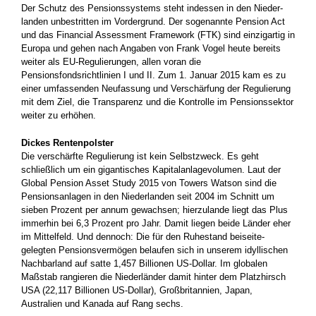
Der Schutz des Pensionssystems steht indessen in den Nieder­
landen unbestritten im Vordergrund. Der sogenannte Pension Act
und das Financial Assessment Framework (FTK) sind einzigartig in
­Europa und gehen nach Angaben von Frank Vogel heute bereits
weiter­ als EU-Regulierungen, allen voran die
Pensionsfondsrichtlinien­ I und II. Zum 1. Januar 2015 kam es zu
einer umfassenden ­Neufassung und Verschärfung der Regulierung
mit dem Ziel, die Transparenz und die Kontrolle im Pensionssektor
weiter zu ­erhöhen.
Dickes Rentenpolster
Die verschärfte Regulierung ist kein Selbstzweck. Es geht
schließlich um ein gigantisches Kapitalanlagevolumen. Laut der
Global ­Pension Asset Study 2015 von Towers Watson sind die
Pensions­anlagen in den Niederlanden seit 2004 im Schnitt um
sieben Prozent per annum gewachsen; hierzulande liegt das Plus
immerhin bei 6,3 Prozent pro Jahr. Damit liegen beide Länder eher
im Mittelfeld. Und dennoch: Die für den Ruhestand beiseite­
gelegten Pensionsvermögen belaufen sich in unserem idyllischen
Nachbarland auf satte 1,457 Billionen US-Dollar. Im globalen
Maßstab rangieren die Niederländer ­damit hinter dem Platzhirsch
USA (22,117 Billionen US-­Dollar), Großbritannien, Japan,
Australien und Kanada auf Rang sechs.