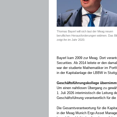
Thomas Bayerl will sich laut der Meag neuen
beruflichen Herausforderungen widmen. Das Bi
zeigt ihn im Jahr 2020.
Bayerl kam 2009 zur Meag. Dort verantw
Securities. Ab 2014 leitete er den dama
war der studierte Mathematiker im Por
in der Kapitalanlage der LBBW in Stuttga
Geschäftsführungskollege übernimm
Um einen nahtlosen Übergang zu gewähr
1. Juli 2026 interimistisch die Leitung d
Geschäftsführung verantwortlich für die 
Die Gesamtverantwortung für die Kapita
in der Meag Munich Ergo Asset Managem