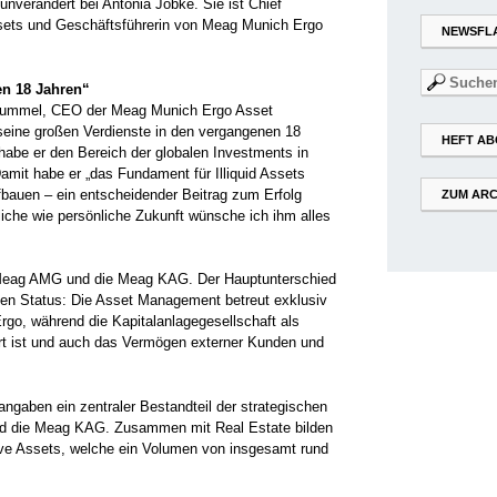
unverändert bei Antonia Jobke. Sie ist Chief
ssets und Geschäftsführerin von Meag Munich Ergo
NEWSFL
Suchen
en 18 Jahren“
nach:
 Hummel, CEO der Meag Munich Ergo Asset
eine großen Verdienste in den vergangenen 18
HEFT AB
be er den Bereich der globalen Investments in
Damit habe er „das Fundament für Illiquid Assets
ufbauen – ein entscheidender Beitrag zum Erfolg
ZUM ARC
iche wie persönliche Zukunft wünsche ich ihm alles
e Meag AMG und die Meag KAG. Der Hauptunterschied
chen Status: Die Asset Management betreut exklusiv
go, während die Kapitalanlagegesellschaft als
iert ist und auch das Vermögen externer Kunden und
ngaben ein zentraler Bestandteil der strategischen
 die Meag KAG. Zusammen mit Real Estate bilden
tive Assets, welche ein Volumen von insgesamt rund