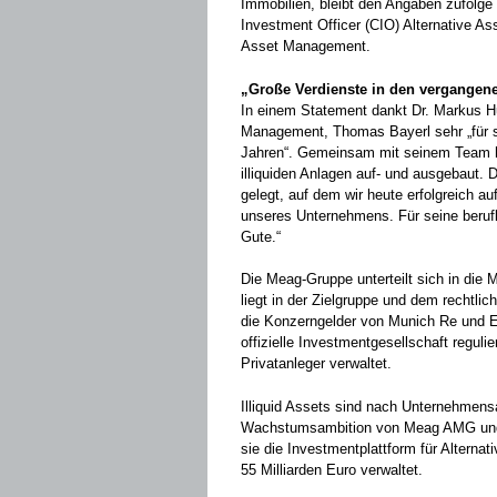
Immobilien, bleibt den Angaben zufolge 
Investment Officer (CIO) Alternative A
Asset Management.
„Große Verdienste in den vergangen
In einem Statement dankt Dr. Markus
Management, Thomas Bayerl sehr „für s
Jahren“. Gemeinsam mit seinem Team ha
illiquiden Anlagen auf- und ausgebaut. 
gelegt, auf dem wir heute erfolgreich a
unseres Unternehmens. Für seine berufl
Gute.“
Die Meag-Gruppe unterteilt sich in di
liegt in der Zielgruppe und dem rechtli
die Konzerngelder von Munich Re und Er
offizielle Investmentgesellschaft regul
Privatanleger verwaltet.
Illiquid Assets sind nach Unternehmensa
Wachstumsambition von Meag AMG und
sie die Investmentplattform für Alterna
55 Milliarden Euro verwaltet.