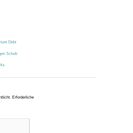
cture Debt
ügen Schub
rks
tlicht.
Erforderliche