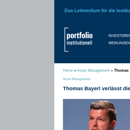
Das Leitmedium für die institu
INVESTORE
MEINUNGEN
Home
»
Asset Management
»
Thomas B
Asset Management
Thomas Bayerl verlässt di