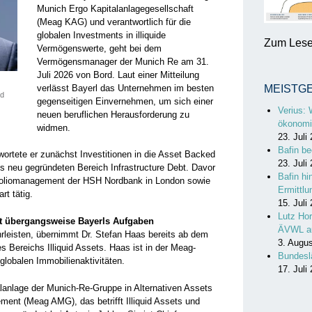
Munich Ergo Kapitalanlagegesellschaft
(Meag KAG) und verantwortlich für die
globalen Investments in illiquide
Zum Lesen
Vermögenswerte, geht bei dem
Vermögensmanager der Munich Re am 31.
Juli 2026 von Bord. Laut einer Mitteilung
verlässt Bayerl das Unternehmen im besten
MEISTG
ld
gegenseitigen Einvernehmen, um sich einer
Verius: 
neuen beruflichen Herausforderung zu
ökonomi
widmen.
23. Juli
Bafin be
ortete er zunächst Investitionen in die Asset Backed
23. Juli
ls neu gegründeten Bereich Infrastructure Debt. Davor
Bafin hi
tfoliomanagement der HSH Nordbank in London sowie
Ermittl
rt tätig.
15. Juli
Lutz Hor
t übergangsweise Bayerls Aufgaben
ÄVWL a
leisten, übernimmt Dr. Stefan Haas bereits ab dem
3. Augu
es Bereichs Illiquid Assets. Haas ist in der Meag-
Bundesl
globalen Immobilienaktivitäten.
17. Juli
lanlage der Munich-Re-Gruppe in Alternativen Assets
ent (Meag AMG), das betrifft Illiquid Assets und