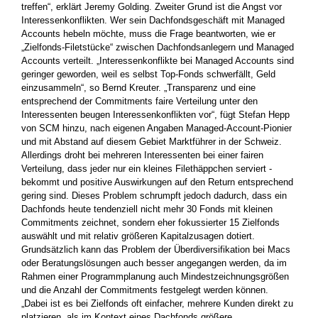
treffen“, erklärt Jeremy Golding. Zweiter Grund ist die Angst vor
Interessenkonflikten. Wer sein Dachfondsgeschäft mit Managed
Accounts hebeln möchte, muss die Frage beantworten, wie er
„Zielfonds-Filetstücke“ zwischen Dachfondsanlegern und Managed
Accounts verteilt. „Interessenkonflikte bei Managed Accounts sind
geringer geworden, weil es selbst Top-Fonds schwerfällt, Geld
einzusammeln“, so Bernd Kreuter. „Transparenz und eine
entsprechend der Commitments faire Verteilung unter den
Interessenten beugen Interessenkonflikten vor“, fügt Stefan Hepp
von SCM hinzu, nach eigenen Angaben Managed-Account-Pionier
und mit Abstand auf diesem Gebiet Marktführer in der Schweiz.
Allerdings droht bei mehreren Interessenten bei einer fairen
Verteilung, dass jeder nur ein kleines Filethäppchen serviert ­
bekommt und positive Auswirkungen auf den Return entsprechend
gering sind. Dieses Problem schrumpft jedoch dadurch, dass ein
Dachfonds heute tendenziell nicht mehr 30 Fonds mit kleinen
Commitments zeichnet, sondern eher fokussierter 15 Zielfonds
auswählt und mit relativ größeren Kapitalzusagen dotiert.
Grundsätzlich kann das Problem der Überdiversifikation bei Macs
oder ­Beratungslösungen auch besser angegangen werden, da im
Rahmen einer Programmplanung auch Mindestzeichnungsgrößen
und die Anzahl der Commitments festgelegt werden können.
„Dabei ist es bei Zielfonds oft einfacher, mehrere Kunden direkt zu
platzieren, als im Kontext eines Dachfonds größere