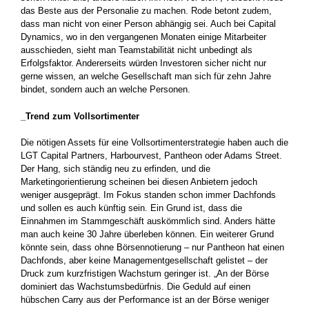
das Beste aus der Personalie zu machen. Rode betont zudem,
dass man nicht von einer Person abhängig sei. Auch bei Capital
Dynamics, wo in den vergangenen Monaten einige Mitarbeiter
ausschieden, sieht man Teamstabilität nicht unbedingt als
Erfolgsfaktor. Andererseits würden Investoren sicher nicht nur
gerne wissen, an welche Gesellschaft man sich für zehn Jahre
bindet, ­sondern auch an welche Personen.
_Trend zum Vollsortimenter
Die nötigen Assets für eine Vollsortimenterstrategie haben auch die
LGT Capital Partners, Harbourvest, Pantheon oder Adams Street.
Der Hang, sich ständig neu zu erfinden, und die
Marketingorientierung scheinen bei diesen Anbietern jedoch
weniger ausgeprägt. Im Fokus standen schon immer Dachfonds
und sollen es auch künftig sein. Ein Grund ist, dass die
Einnahmen im Stammgeschäft auskömmlich sind. Anders hätte
man auch keine 30 Jahre überleben können. Ein weiterer Grund
könnte sein, dass ohne Börsennotierung – nur Pantheon hat einen
Dachfonds, aber keine Managementgesellschaft gelistet – der
Druck zum kurzfristigen Wachstum ­geringer ist. „An der Börse
dominiert das Wachstumsbedürfnis. Die Geduld auf ­einen
hübschen Carry aus der Performance ist an der ­Börse weniger