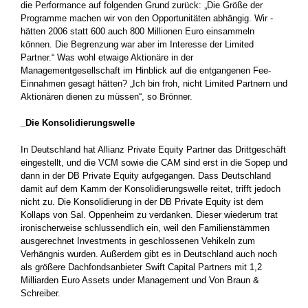
die Performance auf folgenden Grund zurück: „Die Größe der
Programme machen wir von den Opportunitäten abhängig. Wir ­
hätten 2006 statt 600 auch 800 Millionen Euro einsammeln
können. Die Begrenzung war aber im Interesse der Limited
Partner.“ Was wohl ­etwaige Aktionäre in der
Managementgesellschaft im Hinblick auf die entgangenen Fee-
Einnahmen gesagt hätten? „Ich bin froh, nicht Limited Partnern und
Aktionären dienen zu müssen“, so Brönner.
_Die Konsolidierungswelle
In Deutschland hat Allianz Private Equity Partner das Dritt­geschäft
eingestellt, und die VCM sowie die CAM sind erst in die Sopep und
dann in der DB Private Equity aufgegangen. Dass Deutschland
damit auf dem Kamm der Konsolidierungswelle reitet, trifft jedoch
nicht zu. Die Konsolidierung in der DB Private Equity ist dem
Kollaps von Sal. Oppenheim zu verdanken. Dieser wiederum trat
ironischerweise schlussendlich ein, weil den Familienstämmen
ausgerechnet Investments in ­geschlossenen Vehikeln zum
Verhängnis wurden. ­Außerdem gibt es in Deutschland auch noch
als größere Dachfondsanbieter Swift Capital Partners mit 1,2
Milliarden Euro Assets under Management und Von Braun &
Schreiber.­