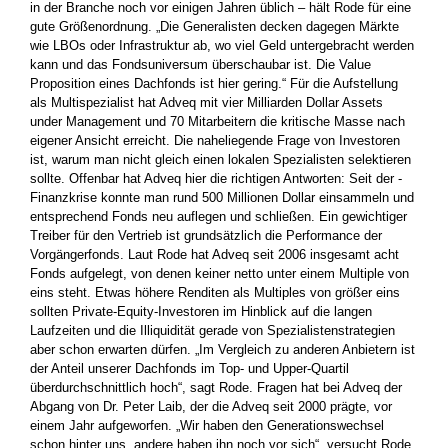
in der Branche noch vor einigen ­Jahren üblich – hält Rode für eine
gute Größenordnung. „Die Generalisten decken dagegen Märkte
wie LBOs oder Infrastruktur ab, wo viel Geld untergebracht werden
kann und das Fondsuniversum überschaubar ist. Die Value
Proposition eines Dachfonds ist hier gering.“ Für die Aufstellung
als Multispezialist hat Adveq mit vier Milliarden Dollar Assets
under Management und 70 Mitarbeitern die kritische Masse nach
eigener Ansicht erreicht. Die naheliegende Frage von ­Investoren
ist, warum man nicht gleich einen lokalen Spezialisten ­selektieren
sollte. Offenbar hat Adveq hier die richtigen Antworten: Seit der ­
Finanzkrise konnte man rund 500 Millionen Dollar einsammeln und
entsprechend Fonds neu auflegen und schließen. Ein ­gewichtiger
Treiber für den Vertrieb ist grundsätzlich die Performance der
Vorgängerfonds. Laut Rode hat Adveq seit 2006 insgesamt acht
Fonds aufgelegt, von denen keiner netto unter einem Multiple von
eins steht. ­Etwas höhere Renditen als Multiples von größer eins
sollten Private-Equity-Investoren im Hinblick auf die langen
Laufzeiten und die Illiquidität gerade von Spezialistenstrategien
aber schon ­erwarten dürfen. „Im Vergleich zu anderen Anbietern ist
der Anteil ­unserer Dachfonds im Top- und ­Upper-Quartil
überdurchschnittlich hoch“, sagt Rode. Fragen hat bei Adveq der
Abgang von Dr. Peter Laib, der die Adveq seit 2000 prägte, vor
einem Jahr aufgeworfen. „Wir ­haben den Generationswechsel
schon hinter uns, andere haben ihn noch vor sich“, versucht Rode