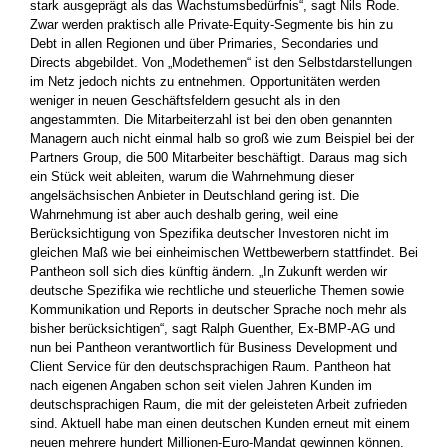
stark ausgeprägt als das Wachstumsbedürfnis“, sagt Nils Rode.
Zwar werden praktisch alle Private-Equity-Segmente bis hin zu
Debt in ­allen Regionen und über Primaries, Secondaries und
Directs abgebildet. Von „Modethemen“ ist den Selbstdarstellungen
im Netz jedoch nichts zu entnehmen. Opportunitäten werden
weniger in neuen Geschäftsfeldern gesucht als in den
angestammten. Die Mitarbeiterzahl ist bei den oben genannten
Managern auch nicht einmal halb so groß wie zum Beispiel bei der
Partners Group, die 500 Mitarbeiter beschäftigt. Daraus mag sich
ein Stück weit ableiten, warum die Wahrnehmung dieser
angelsächsischen Anbieter in Deutschland ­gering ist. Die
Wahrnehmung ist aber auch deshalb gering, weil eine
Berücksichtigung von Spezifika deutscher Investoren nicht im
gleichen Maß wie bei einheimischen Wettbewerbern stattfindet. Bei
Pantheon soll sich dies künftig ändern. „In ­Zukunft werden wir
deutsche Spezifika wie rechtliche und steuerliche Themen sowie
Kommunikation und Reports in deutscher Sprache noch mehr als
bisher berücksichtigen“, sagt Ralph Guenther, Ex-BMP-AG und
nun bei Pantheon verantwortlich für Business Development und
Client Service für den deutschsprachigen Raum. Pantheon hat
nach eigenen Angaben schon seit vielen Jahren Kunden im
deutschsprachigen Raum, die mit der geleisteten Arbeit ­zufrieden
sind. Aktuell habe man einen deutschen Kunden erneut mit einem
neuen mehrere hundert Millionen-Euro-Mandat gewinnen können.