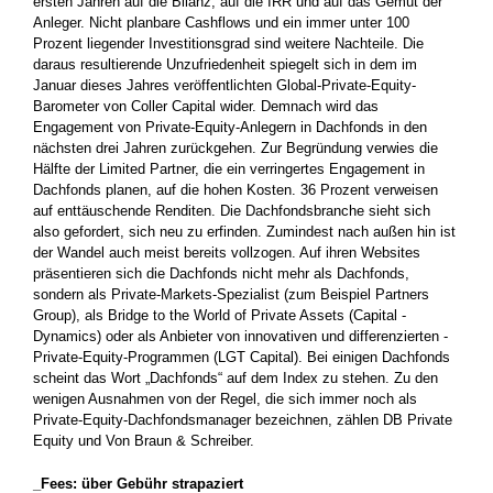
ersten ­Jahren auf die Bilanz, auf die IRR und auf das Gemüt der
Anleger. Nicht planbare Cashflows und ein immer unter 100
Prozent liegender Investitionsgrad sind weitere Nachteile. Die
daraus resultierende ­Unzufriedenheit spiegelt sich in dem im
Januar dieses Jahres veröffentlichten Global-Private-Equity-
Barometer von Coller Capital wider. Demnach wird das
Engagement von Private-Equity-Anlegern in Dachfonds in den
nächsten drei Jahren zurückgehen. Zur Begründung verwies die
Hälfte der Limited Partner, die ein verringertes Engagement in
Dachfonds planen, auf die hohen Kosten. 36 Prozent verweisen
auf enttäuschende Renditen. Die Dachfondsbranche sieht sich
also gefordert, sich neu zu erfinden. Zumindest nach außen hin ist
der Wandel auch meist bereits vollzogen. Auf ihren Websites
präsentieren sich die Dachfonds nicht mehr als Dachfonds,
sondern als Private-Markets-Spezialist (zum Beispiel Partners
Group), als Bridge to the World of Private Assets (Capital ­
Dynamics) oder als Anbieter von innovativen und differenzierten ­
Private-Equity-Programmen (LGT Capital). Bei ­einigen Dachfonds
scheint das Wort „Dachfonds“ auf dem Index zu stehen. Zu den
wenigen Ausnahmen von der Regel, die sich immer noch als
Private-­Equity-Dachfondsmanager bezeichnen, zählen DB Private
Equity und Von Braun & Schreiber.
_Fees: über Gebühr strapaziert