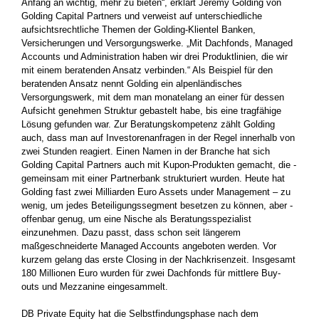
Anfang an wichtig, mehr zu bieten“, erklärt Jeremy Golding von
Golding Capital Partners und verweist auf unterschiedliche
aufsichtsrechtliche Themen der Golding-Klientel Banken,
Versicherungen und Versorgungswerke. „Mit Dachfonds, Managed
Accounts und Administration haben wir drei Produktlinien, die wir
mit einem beratenden Ansatz verbinden.“ Als Beispiel für den
beratenden Ansatz nennt Golding ein alpenländisches
Versorgungswerk, mit dem man monatelang an einer für dessen
Aufsicht genehmen Struktur gebastelt habe, bis ­eine tragfähige
Lösung gefunden war. Zur Beratungskompetenz zählt Golding
auch, dass man auf Investorenan­fragen in der Regel innerhalb von
zwei Stunden reagiert. Einen Namen in der Branche hat sich
Golding Capital Partners auch mit Kupon-Produkten gemacht, die ­
gemeinsam mit einer Partnerbank strukturiert wurden. Heute hat
Golding fast zwei Milliarden Euro Assets under Management – zu
wenig, um jedes Beteiligungssegment besetzen zu können, aber ­
offenbar ­genug, um eine Nische als Beratungsspezialist
einzunehmen. Dazu passt, dass schon seit längerem
maßgeschneiderte Managed­ Accounts­ angeboten werden. Vor
kurzem gelang das erste Closing in der Nachkrisenzeit. Insgesamt
180 Millionen Euro wurden für zwei Dachfonds für mittlere Buy-
outs und Mezzanine eingesammelt.
DB Private Equity hat die Selbstfindungsphase nach dem