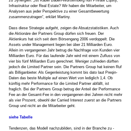
zu Synergien: „Ist Kabel Baden-Württemberg nun Private Equity,
Infrastruktur oder Real Estate?­ Wir haben die Mitarbeiter, um
Analysen aus jeder Perspektive zu einer ­Gesamtbewertung
zusammenzutragen“, erklärt Martiny.
Dass diese Strategie aufgeht, zeigen die Absatzstatistiken. Auch
die Aktionäre der Partners Group dürfen sich freuen. Der
Aktienkurs hat sich seit dem Börsengang 2006 verdoppelt. Die
Assets under ­Management liegen bei über 21 Milliarden Euro.
Allein im vergangenen Jahr betrug die Nachfrage von Kunden vier
Milliarden Euro. Für das laufende Jahr wird mit einem Zufluss von
vier bis fünf Milliarden Euro gerechnet. Weniger zufrieden dürften
jedoch die Limited Partner sein. Die Partners Group hat keinen Ruf
als Billiganbieter. Als Gegenleistung kommt bis dato laut Preqin-
Daten das beste Multiple auf ­einen Wert von lediglich 1,4. Ob
künftig mehr Performance für die ­Limited Partner abfällt, ist
fraglich. Bei der Partners Group betrug der Anteil der Performance
Fee an der Gesamt-Fee in den vergangenen drei Jahren nicht mehr
als vier Prozent, obwohl der Carried Interest zuerst an die Partners
Group und nicht an die Mitarbeiter geht.
siehe Tabelle
Tendenzen, das Modell nachzubilden, sind in der Branche zu ­