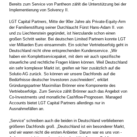
Bereits zum ­Service von Pantheon zählt die Unterstützung bei der
­Implementierung von Solvency II.
LGT Capital Partners, Mitte der 90er Jahre als Private-Equity-Arm
der Familienstiftung seiner Durchlaucht Fürst Hans-Adam II. von
und zu Liechtenstein gegründet, ist hierzulande schon einen
großen Schritt weiter. Bei deutschen Limited Partnern konnte LGT
vier Milliarden Euro einsammeln. Ein solcher Vertriebserfolg geht in
Deutschland nicht ohne entsprechenden Kundenservice. „Wir
haben ein Komplettservicepaket, mit dem wir auch spezifische
steuerliche und rechtliche Fragen klären können. Weil Deutschland
ein sehr komplexer Markt ist, greifen wir hier zusätzlich auf die
Solutio AG zurück. So können wir unsere Dachfonds auf die
Bedürfnisse deutscher Investoren zuschneidern“, erklärt
Gründungspartner Maximilian Brönner ­eine Komponente des
Vertriebserfolgs. Zum Service zählt Brönner auch das Angebot von
Co-Investments und monatliche Cashflow-Prognosen. Managed
Accounts bietet LGT Capital Partners allerdings nur in
Ausnahmefällen an.
„Service“ schreiben auch die beiden in Deutschland verbliebenen
größeren Dachfonds groß. „Deutschland ist ein besonderer Markt,
und wir waren nicht die ersten Anbieter. Darum war es uns von ­