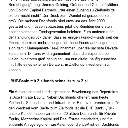
Berechtigung“, sagt Jeremy Golding, Gründer und Geschäftsführer
von Golding Capital Partners. „Nur einen Zugang zu Zielfonds zu
bieten, reicht nicht.“ Der Druck zum Wandel ist gerade derzeit
groß. Die meisten Dachfonds sind etwa um das Jahr 2000
gestartet und müssen spätestens jetzt die Renditen der ersten
abgeschlossenen Fondsgeneration beichten. Zum anderen rührt
der Handlungsdruck daher, dass es einigen Fund-of-Funds seit der
­Finanzkrise nicht mehr gelungen ist, neue Fonds aufzulegen und
sich damit Management-Fee-Einnahmen über die nächste Dekade
zu ­sichern. Drittens wird argumentiert, dass die Expertise bei
vielen ­Investoren groß genug sei, um nun direkt, häufig zunächst
mit Hilfe eines externen Beraters, in Zielfonds investieren zu
können.
_BHF-Bank: mit Zielfonds schneller zum Ziel
Ein Anbieterbeispiel für die gelungene Erweiterung des Repertoires
ist Axa Private Equity. Neben Dachfonds offeriert man heute
Zielfonds, Secondaries und Infrastruktur. Ein Investorenbeispiel für
den Wechsel vom Dach- zum Zielfonds ist die BHF Bank. „Für ­
unsere Kunden haben wir derzeit 20 aktive Dachfonds für Private
Equity, Mezzanine-Kapital und Real Estate mandatiert, und für
entfernte ­Anlageregionen wie Asien oder die USA ist ein Dachfonds