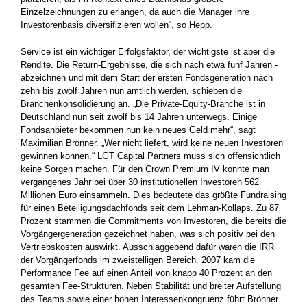
Einzelzeichnungen zu erlangen, da auch die Manager ihre
Investorenbasis diversifizieren wollen“, so Hepp.
Service ist ein wichtiger Erfolgsfaktor, der wichtigste ist aber die
Rendite. Die Return-Ergebnisse, die sich nach etwa fünf Jahren ­
abzeichnen und mit dem Start der ersten Fondsgeneration nach
zehn bis zwölf Jahren nun amtlich werden, schieben die
Branchenkonsolidierung an. „Die Private-Equity-Branche ist in
Deutschland nun seit zwölf bis 14 Jahren unterwegs. Einige
Fondsanbieter bekommen nun kein neues Geld mehr“, sagt
Maximilian Brönner. „Wer nicht liefert, wird keine neuen Investoren
gewinnen können.“ LGT Capital Partners muss sich ­offensichtlich
keine Sorgen machen. Für den Crown Premium IV konnte man
vergangenes Jahr bei über 30 ­institutionellen Investoren 562
Millionen Euro einsammeln. Dies bedeutete das ­größte Fundraising
für einen Beteiligungsdachfonds seit dem ­Lehman-Kollaps. Zu 87
Prozent stammen die Commitments von ­Investoren, die bereits die
Vorgängergeneration gezeichnet haben, was sich positiv bei den
Vertriebskosten auswirkt. Ausschlaggebend dafür ­waren die IRR
der Vorgängerfonds im zweistelligen Bereich. 2007 kam die
Performance Fee auf einen Anteil von knapp 40 Prozent an den
gesamten Fee-Strukturen. Neben Stabilität und breiter Aufstellung
des Teams sowie einer hohen Interessenkongruenz führt Brönner