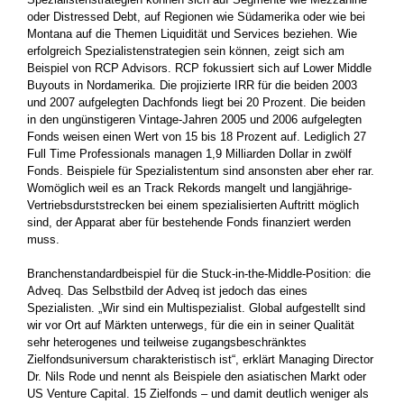
oder Distressed Debt, auf Regionen wie Südamerika oder wie bei
Montana auf die Themen ­Liquidität und Services beziehen. Wie
erfolgreich ­Spezialistenstrategien sein können, zeigt sich am
Beispiel von RCP Advisors. RCP fokussiert sich auf Lower Middle
Buyouts in Nordamerika. Die projizierte IRR für die beiden 2003
und 2007 aufgelegten Dachfonds liegt bei 20 Prozent. Die beiden
in den ungünstigeren Vintage-Jahren 2005 und 2006 aufgelegten
Fonds weisen einen Wert von 15 bis 18 Prozent auf. Lediglich 27
Full Time Professionals managen 1,9 Milliarden Dollar in zwölf
Fonds. Beispiele für Spezialistentum sind ansonsten aber eher rar.
Womöglich weil es an Track Rekords mangelt und langjährige­
Vertriebsdurststrecken bei einem spezialisierten Auftritt möglich
sind, der Apparat aber für bestehende Fonds finanziert werden
muss.
Branchenstandardbeispiel für die Stuck-in-the-Middle-Position: die
Adveq. Das Selbstbild der Adveq ist jedoch das eines
Spezialisten. „Wir sind ein Multispezialist. Global aufgestellt sind
wir vor Ort auf Märkten unterwegs, für die ein in seiner Qualität
sehr heterogenes und teilweise zugangsbeschränktes
Zielfondsuniversum charakteristisch ist“, erklärt Managing Director
Dr. Nils Rode und nennt als ­Beispiele den asiatischen Markt oder
US Venture Capital. 15 Zielfonds – und damit deutlich weniger als