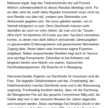
Mathonet ergab, liegt das ­Totalverlustrisiko bei null Prozent.
Wirklich zufriedenstellend ist ­dieses Resultat allerdings nicht. Für
ein über zehn bis zwölf ­Jahre illiquides­ Investment muss nicht nur
eine Rendite von über null, sondern ­eine Überrendite zum
Aktienmarkt gegeben sein. Die muss ­geliefert werden, um im
Vertrieb erfolgreich zu sein. Denn Dachfonds müssen mehr
darstellen als noch vor zehn Jahren, als man sich als ­“Sesam ­
öffne Dich“ für berühmte US-Fonds aus dem Top-Decil ­vermarkten
konnte, zu denen man dank ­biblisch anmutender Jahresangaben
zu gesammelten Erfahrungswerten und gewachsenen Netzwerken
­Zugang habe.­ Heute haben viele Investoren eigene Expertise
aufgebaut. Neben­ ­ansprechenden Renditen liegt auch im Service
eine wichtige Komponente. ­Erkennbar ist bei Anbietern seit
längerem ­bereits eine Abkehr von starren, klassischen
Dachfondsprogrammen. Die Branche ist in Bewegung.
Hervorstechendes Ärgernis von Dachfonds für Investoren sind die
Fees. Die doppelte Gebührenebene und das „Frontloading“ der ­
Gebührenstruktur machen Dachfonds teuer und in der Bilanzierung
ungünstig. Frontloading­ resultiert daraus, dass mit der Zeichnung
die Management Fee auf das gesamte Commitment fällig wird, die
Gelder aber erst in den nächsten Monaten bis Jahren abgerufen
und investiert werden. Diese ­nachteilige Fee-Struktur drückt in den