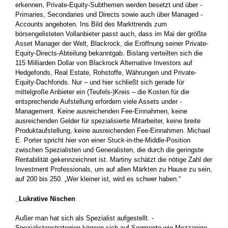
erkennen, Private-Equity-Subthemen werden besetzt und über ­
Primaries, Secondaries und Directs sowie auch über Managed ­
Accounts angeboten. Ins Bild des Markttrends zum
börsengelisteten Vollanbieter passt auch, dass im Mai der größte
Asset Manager der Welt, Blackrock, die Eröffnung seiner Private-
Equity-Directs-Abteilung bekanntgab. Bislang verteilten sich die
115 Milliarden Dollar von Blackrock Alternative Investors auf
Hedgefonds, Real Estate, Rohstoffe, Währungen und Private-
Equity-Dachfonds. Nur – und hier schließt sich gerade für
mittelgroße Anbieter ein (Teufels-)Kreis – die Kosten für die
entsprechende Aufstellung erfordern viele Assets under ­
Management. Keine ausreichenden Fee-Einnahmen, keine
ausreichenden Gelder für spezialisierte Mitarbeiter, keine breite
Produktaufstellung, keine ausreichenden Fee-Einnahmen. Michael
E. Porter spricht hier von einer Stuck-in-the-Middle-Position
zwischen Spezialisten und Generalisten, die durch die geringste
Rentabilität gekennzeichnet ist. Martiny schätzt die nötige Zahl der
Investment Professionals, um auf allen Märkten zu Hause zu sein,
auf 200 bis 250. „Wer kleiner ist, wird es schwer haben.“
_Lukrative Nischen
Außer man hat sich als Spezialist aufgestellt. ­
Spezialistenstrategien können sich auf Segmente wie Mezzanine