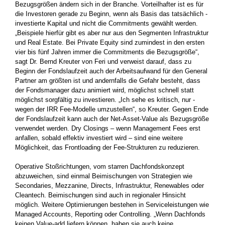
­Bezugsgrößen ändern sich in der Branche. Vorteilhafter ist es für
die Investoren gerade zu Beginn, wenn als Basis das tatsächlich ­
investierte Kapital und nicht die Commitments gewählt werden.
„Beispiele hierfür gibt es aber nur aus den Segmenten Infrastruktur
und Real Estate. Bei Private Equity sind ­zumindest in den ersten
vier bis fünf Jahren immer die Commitments die Bezugsgröße“,
sagt Dr. Bernd Kreuter von Feri und verweist darauf, dass zu
Beginn der Fondslaufzeit auch der Arbeitsaufwand für den General
Partner am größten ist und ­andernfalls die Gefahr ­besteht, dass
der Fondsmanager dazu animiert wird, möglichst schnell statt
möglichst sorgfältig zu investieren. „Ich sehe es kritisch, nur ­
wegen der IRR Fee-Modelle umzustellen“, so Kreuter. Gegen Ende
der Fondslaufzeit kann auch der Net-Asset-Value als Bezugsgröße
verwendet werden. Dry Closings – wenn ­Management Fees erst
anfallen, ­sobald effektiv investiert wird – sind eine ­weitere
Möglichkeit, das Frontloading der Fee-Strukturen zu reduzieren.
Operative Stoßrichtungen, vom starren Dachfondskonzept
abzuweichen, sind einmal Beimischungen von Strategien wie
Secondaries, Mezzanine, Directs, Infrastruktur, Renewables oder
Cleantech. Bei­mischungen sind auch in regionaler Hinsicht
möglich. Weitere Optimierungen bestehen in Serviceleistungen wie
Managed Accounts, Reporting­ oder Controlling. „Wenn Dachfonds
keinen Value-add ­liefern können, haben sie auch keine