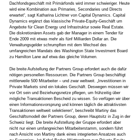
Dachfondsgeschäft mit Primärfonds wird immer schwieriger. Heute
wird eine Kombination aus ­Primaries, Secondaries und Directs
erwartet“, sagt Katharina Lichtner von Capital Dynamics. Capital
Dynamics ergänzt das klassische ­Private-Equity-Geschäft um
Angebote für Clean Energy und Infrastruktur sowie Real Estate.
Die diskretionären Assets gab der Manager in einem Tender für
Ende 2009 mit etwas mehr als fünf Milliarden Dollar an. Die
Verwaltungsgelder schrumpften mit dem Wechsel des
umfangreichen Mandats des Washington State Investment Board
zu Hamilton Lane auf etwa das gleiche Volumen.
Die breite Aufstellung der Partners Group erfordert auch die dafür
nötigen personellen Ressourcen. Die Partners Group beschäftigt
mittlerweile 500 Mitarbeiter – und zwar weltweit. „Investitionen in
Private Markets sind ein lokales Geschäft. Deswegen müssen wir
vor Ort sein und Beziehungsnetze pflegen, um frühzeitig über
mögliche Transaktionen Bescheid zu wissen. So verfügen wir über
einen Informationsvorsprung und können täglich die attraktivsten
Transaktionen weltweit selektieren“, beschreibt Martiny das
Geschäftsmodell der Partners Group, deren Hauptsitz in Zug in der
Schweiz liegt. Die ­breite Aufstellung der Gruppe erfordert aber
nicht nur einen umfangreichen Mitarbeiterstamm, sondern führt
nach Ansicht von Martiny dank eines integrierten Ansatzes auch