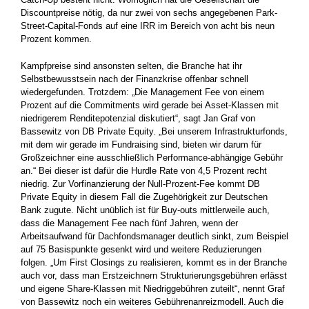
Discountpreise nötig, da nur zwei von sechs angegebenen Park-
Street-Capital-Fonds auf eine IRR im ­Bereich von acht bis neun
Prozent kommen.
Kampfpreise sind ansonsten selten, die ­Branche hat ihr
Selbstbewusstsein nach der Finanzkrise offenbar schnell
wiedergefunden. Trotzdem: „Die Management Fee von einem
Prozent auf die Commitments wird gerade bei Asset-Klassen mit
niedrigerem ­Renditepotenzial diskutiert“, sagt Jan Graf von
Bassewitz von DB Private Equity. „Bei unserem Infrastrukturfonds,
mit dem wir ­gerade im Fundraising sind, bieten wir darum für
Großzeichner eine ausschließlich Performance-abhängige Gebühr
an.“ Bei dieser ist ­dafür die Hurdle Rate von 4,5 Prozent recht
niedrig. Zur Vorfinanzierung der Null-Prozent-Fee kommt DB
Private Equity in diesem Fall die ­Zugehörigkeit zur Deutschen
Bank zugute. Nicht unüblich ist für Buy-outs mittlerweile auch,
dass die Management Fee nach fünf ­Jahren, wenn der
Arbeitsaufwand für Dachfondsmanager deutlich sinkt, zum Beispiel
auf 75 ­Basispunkte gesenkt wird und weitere Reduzierungen
folgen. „Um First Closings zu realisieren, kommt es in der Branche
auch vor, dass man Erstzeichnern Strukturierungsgebühren erlässt
und eigene Share-Klassen mit Niedriggebühren zuteilt“, nennt Graf
von Bassewitz noch ein weiteres Gebührenanreizmodell. Auch die