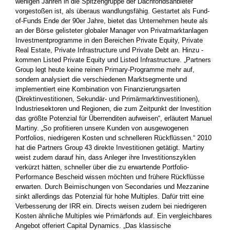
wenigen Jahren in die Spitzengruppe der Dachfondsanbieter
vorgestoßen ist, als überaus wandlungsfähig. Gestartet als Fund-
of-Funds Ende der 90er Jahre, bietet das Unternehmen heute als
an der Börse gelisteter globaler ­Manager von Privatmarktanlagen
Investmentprogramme in den ­Bereichen Private Equity, Private
Real Estate, Private Infrastructure und Private Debt an. Hinzu ­
kommen Listed Private Equity und Listed Infrastructure. „Partners
Group legt heute keine ­reinen Primary-­Programme mehr auf,
sondern analysiert die verschiedenen Marktsegmente und
implementiert eine Kombination von ­Finanzierungsarten
(Direktinvestitionen, Sekundär- und Primärmarkt­investitionen),
Industriesektoren und Regionen, die zum Zeitpunkt der Investition
das größte Potenzial für Überrenditen aufweisen“, ­erläutert Manuel
Martiny. „So profitieren unsere Kunden von ausgewogenen
Portfolios, niedrigeren Kosten und schnelleren Rückflüssen.“ 2010
hat die Partners Group 43 direkte Investitionen getätigt. Martiny
weist zudem ­darauf hin, dass Anleger ihre Investitionszyklen
verkürzt hätten, schneller über die zu erwartende Portfolio-
Performance Bescheid wissen möchten und frühere Rückflüsse
erwarten. Durch Beimischungen von Secondaries und Mezzanine
sinkt allerdings das Potenzial für hohe Multiples. Dafür tritt eine
Verbesserung der IRR ein. Directs weisen zudem bei niedrigeren
Kosten ähnliche Multiples wie Primärfonds auf. Ein vergleichbares
Angebot offeriert Capital Dynamics. „Das klassische