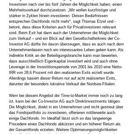
Investoren nach vier bis fünf Jahren die Möglichkeit haben, einen
Mehrheitsverkauf durchzusetzen. „Wir wollen kurzfristiger und
stärker in Zyklen ­hinein investieren. Diesen Bedürfnissen
entsprechen Dachfonds nicht mehr“, sagt Thomas Etzel und ­
betont, dass diese Kriterien auch für Privatinvestoren relevant
sind. Beim Exit hat dann auch der Unternehmer die Möglichkeit
zum Verkauf – und ein Blick auf den Gesellschafterkreis der Co-
Investor AG dürfte ihn davon überzeugen, dass es auch nach dem
Unternehmerdasein noch ein interessantes ­Leben ­geben kann. Als
indirekte Kritik an der Beteiligungsbranche kann man bewerten,
dass ausschließlich Eigenkapital investiert wird und auch ohne
Leverage in der Investitionsperiode von 2001 bis 2010 eine Netto-
IRR von 28,6 Prozent mit den realisierten Exits erzielt ­wurde.
Allerdings basiert dieser Return nur auf acht realisierten Exits,
darunter der besonders lukrative Verkauf der Nordsee-Filialen.
Wem bei diesem Angebot die Time-to-Market immer noch zu lang
ist, kann bei der Co-Investor AG auch Direktinvestments tätigen.
Die Möglichkeit, direkt in ein Unternehmen und nicht gestreut über
das Fondsportfolio zu investieren, offerieren mittlerweile auch
einige Dachfonds. Im Idealfall lässt sich so das langwierige
Procedere eines Dachfonds abkürzen und ein höherer Return als
der Gesamtfonds ­erzielen. Weitere Optimierungsmöglichkeiten