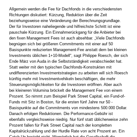
Allgemein werden die Fee für Dachfonds in die verschiedensten
Richtungen diskutiert: Kürzung, Reduktion über die Zeit
beziehungsweise eine Veränderung der Berechnungsgrundlage.
Der für Investoren ­naheliegende und hilfreichste Schritt ist eine
pauschale Kürzung. Ein Einnahmerückgang für die Anbieter bei
den fixen Management Fees ist auch absehbar. „Viele Dachfonds
begnügen sich bei größeren Commitments mit einer auf 50
Basispunkte reduzierten Management-Fee anstatt dem bei kleinen
Investments üblichen 1+10-Modell“, sagt Philippe Roesch, der sich
Ende März von Auda in die Selbst­ständigkeit verabschiedet hat.
Statt weiter mit den typischen Dachfonds-­Konstrukten mit
undifferenzierten Investmentstrategien zu arbeiten will sich Roesch
künftig mehr mit Investmentvehikeln ­beschäftigen, die mehr
Steuerungsmöglichkeiten für die Investoren eröffnen. Aber auch
bei kleineren Volumina bröckelt die Management Fee von einem
Prozent. So nimmt zum Beispiel Park Street ­Capital, ein Fund-of-
Funds mit Sitz in Boston, für die ersten fünf ­Jahre nur 50 ­
Basispunkte auf die Commitments von mindestens 500.000 Dollar.
Danach erfolgen ­Reduktionen. Die Performance-Gebühr ist
ebenfalls vergleichsweise niedrig. Nur fünf statt üblicherweise zehn
Prozent fallen für Park Street Capital nach der kompletten
Kapitalrückzahlung und der ­Hurdle Rate von acht Prozent an. Ein
Catch-Up besteht nicht. Womöglich hat die ­Gesellschaft die