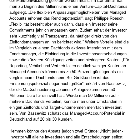
der Marktentwicklung geliefert werden muss. Im Extremfall hat
man zu Beginn des Millenniums einen Venture-Capital-Dachfonds
aufgelegt. „Die flexiblen Anpassungsmöglichkeiten von Managed
Accounts ­erhöhen das Renditepotenzial“, sagt Philippe Roesch.
„Flexibilität ­besteht aber auch darin, dass ein Investor seine
Commitments jährlich anpassen kann. Zudem erhält der Investor
sehr kurzfristig viel Transparenz, da häufiger direkt von den
Zielfondsmanagern an ihn berichtet wird.“ Weitere Vorteile sind die
im Vergleich zu einem Dachfonds aktivere Interaktion mit dem
Fondsmanager, die Einbindung in die Investitionsentscheidungen
sowie die kürzeren Kündigungszeiten und niedrigeren Kosten. „Für
Reporting, Vehikel und Vertrieb fallen deutlich weniger Kosten an.
Managed Accounts können bis zu 50 ­Prozent günstiger als ein
vergleichbarer Dachfonds sein. Bei Großkunden ist das
Einsparungspotenzial sogar noch größer“, erklärt von Bassewitz,
der die Maßschneiderung ab einem Anlagevolumen von 50
Millionen Euro für sinnvoll hält. Würde man 50 Millionen auf ­
mehrere Dachfonds verteilen, könnte man unter Umständen in
einigen Zielfonds und Target-Unternehmen mehrfach investiert
sein. Von Bassewitz schätzt das Managed-Account-Potenzial in
Deutschland auf 20 bis 30 Kunden.
Hemmen könnte den Absatz jedoch zwei Gründe: „Nicht jeder ­
Investor will alleine investieren und alle Entscheidungen selbst