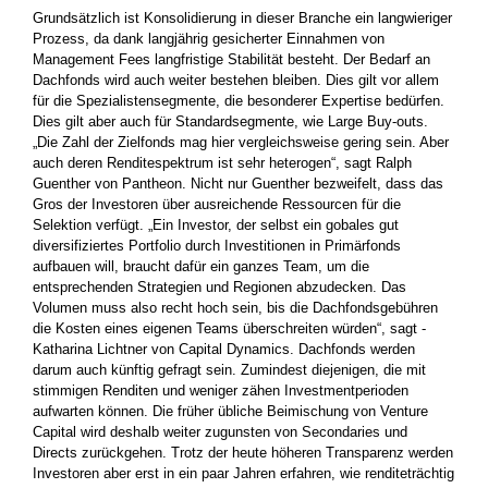
Grundsätzlich ist Konsolidierung in dieser Branche ein langwieriger
Prozess, da dank langjährig gesicherter Einnahmen von
Management Fees langfristige Stabilität besteht. Der Bedarf an
Dachfonds wird auch weiter bestehen bleiben. Dies gilt vor allem
für die Spezialistensegmente, die besonderer Expertise bedürfen.
Dies gilt aber auch für Standardsegmente, wie Large Buy-outs.
„Die Zahl der Zielfonds mag hier vergleichsweise gering sein. Aber
auch deren Renditespektrum ist sehr heterogen“, sagt Ralph
Guenther von Pantheon. Nicht nur Guenther bezweifelt, dass das
Gros der Investoren über ausreichende Ressourcen für die
Selektion verfügt. „Ein Investor, der selbst ein gobales gut
diversifiziertes Portfolio durch Investitionen in ­Primärfonds
aufbauen will, braucht dafür ein ganzes Team, um die
entsprechenden Strategien und Regionen abzudecken. Das
Volumen muss also recht hoch sein, bis die Dachfondsgebühren
die Kosten ­eines eigenen Teams überschreiten würden“, sagt ­
Katharina Lichtner von Capital Dynamics. Dachfonds werden
darum auch künftig ­gefragt sein. Zumindest diejenigen, die mit
stimmigen Renditen und weniger zähen Investmentperioden
aufwarten können. Die früher ­übliche ­Beimischung von Venture
Capital wird deshalb weiter zugunsten von Secondaries und
Directs zurückgehen. Trotz der heute höheren Transparenz werden
Investoren aber erst in ein paar Jahren erfahren, wie renditeträchtig