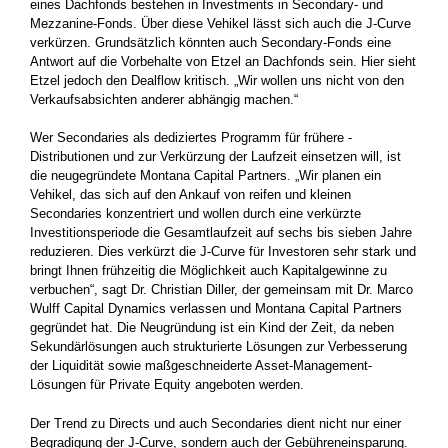
eines Dachfonds bestehen in Investments in Secondary- und
Mezzanine-Fonds. Über diese Vehikel lässt sich auch die J-Curve
verkürzen. Grundsätzlich könnten auch Secondary-Fonds eine
Antwort auf die Vorbehalte von Etzel an Dachfonds sein. Hier sieht
Etzel jedoch den Dealflow kritisch. „Wir wollen uns nicht von den
Verkaufsabsichten anderer abhängig ­machen.“
Wer Secondaries als dediziertes Programm für frühere ­
Distributionen und zur Verkürzung der Laufzeit einsetzen will, ist
die neugegründete Montana Capital Partners. „Wir planen ein
Vehikel, das sich auf den Ankauf von reifen und kleinen
Secondaries konzen­triert und wollen durch eine verkürzte
Investitionsperiode die ­Gesamtlaufzeit auf sechs bis sieben Jahre
reduzieren. Dies verkürzt die ­J-­Curve für Investoren sehr stark und
bringt Ihnen frühzeitig die Möglichkeit auch Kapitalgewinne zu
verbuchen“, sagt Dr. Christian Diller, der gemeinsam mit Dr. Marco
Wulff Capital Dynamics verlassen und Montana Capital Partners
gegründet hat. Die Neugründung ist ein Kind der Zeit, da neben
Sekundärlösungen auch strukturierte Lösungen zur Verbesserung
der Liquidität sowie maßgeschneiderte Asset-Management-
Lösungen für Private Equity angeboten werden.
Der Trend zu Directs und auch Secondaries dient nicht nur einer
Begradigung der J-Curve, sondern auch der Gebühreneinsparung.