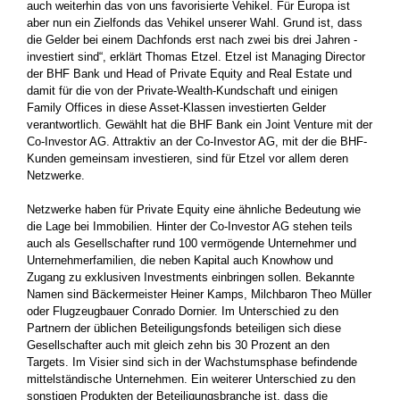
auch weiterhin das von uns favorisierte Vehikel. Für Europa ist
aber nun ein Zielfonds das Vehikel unserer Wahl. Grund ist, dass
die Gelder bei ­einem Dachfonds erst nach zwei bis drei Jahren ­
investiert sind“, ­erklärt Thomas Etzel. Etzel ist Managing Director
der BHF Bank und Head of Private­ Equity and Real Estate und
damit für die von der Private-Wealth-Kundschaft und einigen
Family Offices in diese Asset-Klassen investierten Gelder
verantwortlich. Gewählt hat die BHF Bank ein Joint Venture mit der
Co-Investor AG. Attraktiv an der Co-Investor AG, mit der die BHF-
Kunden gemeinsam investieren, sind für Etzel vor allem deren
Netzwerke.
Netzwerke haben für ­Private Equity eine ähnliche Bedeutung wie
die Lage bei Immobilien. Hinter der Co-Investor AG stehen teils
auch als Gesellschafter rund 100 ­vermögende Unternehmer und
Unternehmer­familien, die neben ­Kapital auch Knowhow und
Zugang zu exklusiven Investments ­einbringen sollen. Bekannte
Namen sind Bäckermeister Heiner Kamps, Milchbaron Theo Müller
oder Flugzeugbauer Conrado Dornier. Im Unterschied zu den
Partnern der ­üblichen Beteiligungsfonds beteiligen sich diese
Gesellschafter auch mit gleich zehn bis 30 ­Prozent an den
Targets. Im Visier sind sich in der Wachstums­phase ­befindende
mittelständische Unternehmen. Ein weiterer Unterschied zu den
sonstigen Produkten der Beteiligungsbranche ist, dass die