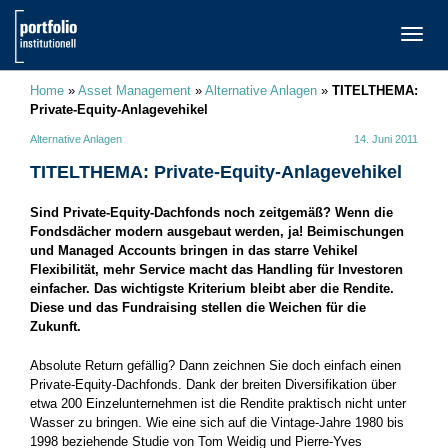
TOGG
NAVI
Home
»
Asset Management
»
Alternative Anlagen
»
TITELTHEMA:
Private-Equity-Anlagevehikel
Alternative Anlagen
14. Juni 2011
TITELTHEMA: Private-Equity-Anlagevehikel
Sind Private-Equity-Dachfonds noch zeitgemäß? Wenn die
Fondsdächer modern ausgebaut werden, ja! ­Beimischungen
und Managed Accounts bringen in das starre Vehikel
Flexibilität, mehr Service macht das Handling für Investoren
einfacher. Das wichtigste Kriterium bleibt aber die Rendite.
Diese und das Fundraising stellen die Weichen für die
Zukunft.
Absolute Return gefällig? Dann zeichnen Sie doch einfach einen
Private-Equity-Dachfonds. Dank der breiten Diversifikation über
etwa 200 Einzelunternehmen ist die Rendite praktisch nicht unter
Wasser zu bringen. Wie eine sich auf die Vintage-Jahre 1980 bis
1998 beziehende Studie von Tom Weidig und Pierre-Yves