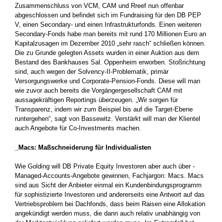
Zusammenschluss von VCM, CAM und Rreef nun offenbar
abgeschlossen und befindet sich im Fundraising für den DB PEP
V, einen Secondary- und einen Infrastrukturfonds. Einen weiteren
Secondary-Fonds habe man ­bereits mit rund 170 Millionen Euro an
Kapitalzusagen im ­Dezember 2010 „sehr rasch“ schließen können.
Die zu Grunde gelegten Assets wurden in einer Auktion aus dem
Bestand des Bankhauses Sal. Oppenheim ­erworben. Stoßrichtung
sind, auch wegen der ­Solvency-II-Problematik, primär
Versorgungswerke und Corporate-Pension-Fonds. Diese will man
wie zuvor auch bereits die Vorgängergesellschaft CAM mit
aussagekräftigen Reportings überzeugen. „Wir sorgen für
Transparenz, indem wir zum Beispiel bis auf die Target-Ebene
runtergehen“, sagt von Bassewitz. Verstärkt will man der Klientel
auch Angebote für Co-Investments machen.
_Macs: Maßschneiderung für Individualisten
Wie Golding will DB Private Equity Investoren aber auch über ­
Managed-Accounts-Angebote gewinnen, Fachjargon: Macs. Macs
sind aus Sicht der Anbieter einmal ein Kundenbindungsprogramm
für ­sophistizierte Investoren und andererseits eine Antwort auf das
­Vertriebsproblem bei Dachfonds, dass beim Raisen eine Allokation
angekündigt werden muss, die dann auch relativ unabhängig von