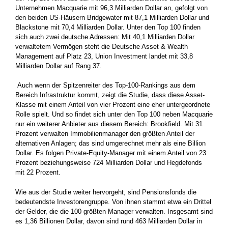
Unternehmen Macquarie mit 96,3 Milliarden Dollar an, gefolgt von
den beiden US-Häusern Bridgewater mit 87,1 Milliarden Dollar und
Blackstone mit 70,4 Milliarden Dollar. Unter den Top 100 finden
sich auch zwei deutsche Adressen: Mit 40,1 Milliarden Dollar
verwaltetem Vermögen steht die Deutsche Asset & Wealth
Management auf Platz 23, Union Investment landet mit 33,8
Milliarden Dollar auf Rang 37.
Auch wenn der Spitzenreiter des Top-100-Rankings aus dem
Bereich Infrastruktur kommt, zeigt die Studie, dass diese Asset-
Klasse mit einem Anteil von vier Prozent eine eher untergeordnete
Rolle spielt. Und so findet sich unter den Top 100 neben Macquarie
nur ein weiterer Anbieter aus diesem Bereich: Brookfield. Mit 31
Prozent verwalten Immobilienmanager den größten Anteil der
alternativen Anlagen; das sind umgerechnet mehr als eine Billion
Dollar. Es folgen Private-Equity-Manager mit einem Anteil von 23
Prozent beziehungsweise 724 Milliarden Dollar und Hegdefonds
mit 22 Prozent.
Wie aus der Studie weiter hervorgeht, sind Pensionsfonds die
bedeutendste Investorengruppe. Von ihnen stammt etwa ein Drittel
der Gelder, die die 100 größten Manager verwalten. Insgesamt sind
es 1,36 Billionen Dollar, davon sind rund 463 Milliarden Dollar in