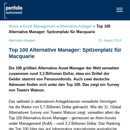
TOGG
NAVI
Home
»
Asset Management
»
Alternative Anlagen
»
Top 100
Alternative Manager: Spitzenplatz für Macquarie
Alternative Anlagen
25. August 2014
Top 100 Alternative Manager: Spitzenplatz für
Macquarie
Die 100 größten Alternative Asset Manager der Welt verwalten
zusammen rund 3,3 Billionen Dollar, etwa ein Drittel der
Gelder stammt von Pensionsfonds. Auch zwei deutsche
Adressen finden sich unter den Top 100. Das zeigt ein Survey
von Towers Watson.
Das weltweit in alternativen Anlageklassen verwaltete Vermögen
hat die Marke von 5,7 Billionen Dollar geknackt. Wie der 11. Global
Alternatives Survey von Towers Watson zeigt, verwalten allein die
Top 100 Alternative Asset Manager – gemessen an ihren Assets
under Management (AuM) – rund 3,3 Billionen Dollar. Das Ranking
der Top 100 führt das auf Infrastruktur spezialisierte australische