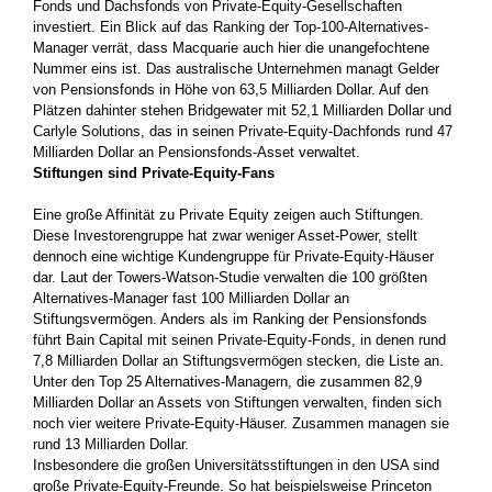
Fonds und Dachsfonds von Private-Equity-Gesellschaften
investiert. Ein Blick auf das Ranking der Top-100-Alternatives-
Manager verrät, dass Macquarie auch hier die unangefochtene
Nummer eins ist. Das australische Unternehmen managt Gelder
von Pensionsfonds in Höhe von 63,5 Milliarden Dollar. Auf den
Plätzen dahinter stehen Bridgewater mit 52,1 Milliarden Dollar und
Carlyle Solutions, das in seinen Private-Equity-Dachfonds rund 47
Milliarden Dollar an Pensionsfonds-Asset verwaltet.
Stiftungen sind Private-Equity-Fans
Eine große Affinität zu Private Equity zeigen auch Stiftungen.
Diese Investorengruppe hat zwar weniger Asset-Power, stellt
dennoch eine wichtige Kundengruppe für Private-Equity-Häuser
dar. Laut der Towers-Watson-Studie verwalten die 100 größten
Alternatives-Manager fast 100 Milliarden Dollar an
Stiftungsvermögen. Anders als im Ranking der Pensionsfonds
führt Bain Capital mit seinen Private-Equity-Fonds, in denen rund
7,8 Milliarden Dollar an Stiftungsvermögen stecken, die Liste an.
Unter den Top 25 Alternatives-Managern, die zusammen 82,9
Milliarden Dollar an Assets von Stiftungen verwalten, finden sich
noch vier weitere Private-Equity-Häuser. Zusammen managen sie
rund 13 Milliarden Dollar.
Insbesondere die großen Universitätsstiftungen in den USA sind
große Private-Equity-Freunde. So hat beispielsweise Princeton