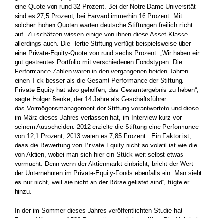
eine Quote von rund 32 Prozent. Bei der Notre-Dame-Universität
sind es 27,5 Prozent, bei Harvard immerhin 16 Prozent. Mit
solchen hohen Quoten warten deutsche Stiftungen freilich nicht
auf. Zu schätzen wissen einige von ihnen diese Asset-Klasse
allerdings auch. Die Hertie-Stiftung verfügt beispielsweise über
eine Private-Equity-Quote von rund sechs Prozent. „Wir haben ein
gut gestreutes Portfolio mit verschiedenen Fondstypen. Die
Performance-Zahlen waren in den vergangenen beiden Jahren
einen Tick besser als die Gesamt-Performance der Stiftung.
Private Equity hat also geholfen, das Gesamtergebnis zu heben“,
sagte Holger Benke, der 14 Jahre als Geschäftsführer
das Vermögensmanagement der Stiftung verantwortete und diese
im März dieses Jahres verlassen hat, im Interview kurz vor
seinem Ausscheiden. 2012 erzielte die Stiftung eine Performance
von 12,1 Prozent, 2013 waren es 7,85 Prozent. „Ein Faktor ist,
dass die Bewertung von Private Equity nicht so volatil ist wie die
von Aktien, wobei man sich hier ein Stück weit selbst etwas
vormacht. Denn wenn der Aktienmarkt einbricht, bricht der Wert
der Unternehmen im Private-Equity-Fonds ebenfalls ein. Man sieht
es nur nicht, weil sie nicht an der Börse gelistet sind“, fügte er
hinzu.
In der im Sommer dieses Jahres veröffentlichten Studie hat