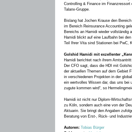
Controlling & Finance im Finanzressort
Talanx-Gruppe.
Bislang hat Jochen Krause den Bereich
im Bereich Reinsurance Accounting gele
Bereichs an Hamidi wieder vollständig a
Hamidi blickt auf eine Laufbahn bei de
Teil Ihrer Vita sind Stationen bei PwC
Golshid Hamidi mit exzellenter „Ken
Hamidi berichtet nach ihrem Amtsantritt
Der CFO sagt, dass die HDI mit Golshid 
der aktuellen Themen auf dem Gebiet Fi
in verschiedenen Projekten in der globa
ein wertvolles Wissen dar, das uns bei
zugute kommen wird“, so Hermelingmeie
Hamidi ist nicht nur Diplom-Wirtschaft
zu Köln, sondern auch eine von der De
Aktuarin. Sie bringt den Angaben zufolg
Beratung von Erst-, Rück- und Industrie
Autoren:
Tobias Bürger