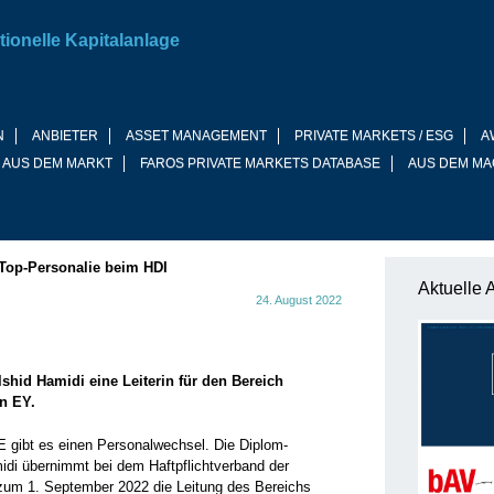
tionelle Kapitalanlage
N
ANBIETER
ASSET MANAGEMENT
PRIVATE MARKETS / ESG
A
 AUS DEM MARKT
FAROS PRIVATE MARKETS DATABASE
AUS DEM MA
Top-Personalie beim HDI
Aktuelle 
24. August 2022
lshid Hamidi eine Leiterin für den Bereich
n EY.
E gibt es einen Personalwechsel. Die Diplom-
idi übernimmt bei dem Haftpflichtverband der
 zum 1. September 2022 die Leitung des Bereichs