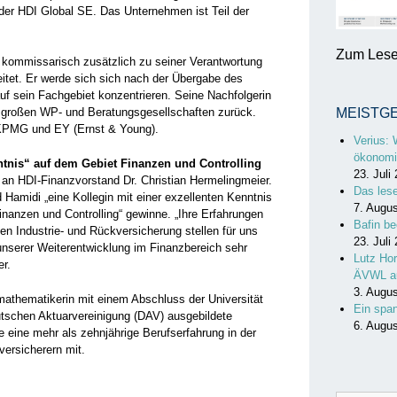
 der HDI Global SE. Das Unternehmen ist Teil der
Zum Lesen
 kommissarisch zusätzlich zu seiner Verantwortung
itet. Er werde sich sich nach der Übergabe des
uf sein Fachgebiet konzentrieren. Seine Nachfolgerin
n großen WP- und Beratungsgesellschaften zurück.
MEISTG
, KPMG und EY (Ernst & Young).
Verius: 
ökonomi
ntnis“ auf dem Gebiet Finanzen und Controlling
23. Juli
 an HDI-Finanzvorstand Dr. Christian Hermelingmeier.
Das les
Hamidi „eine Kollegin mit einer exzellenten Kenntnis
7. Augu
nanzen und Controlling“ gewinne. „Ihre Erfahrungen
Bafin be
len Industrie- und Rückversicherung stellen für uns
23. Juli
 unserer Weiterentwicklung im Finanzbereich sehr
Lutz Hor
r.
ÄVWL a
3. Augu
smathematikerin mit einem Abschluss der Universität
Ein spa
utschen Aktuarvereinigung (DAV) ausgebildete
6. Augu
e eine mehr als zehnjährige Berufserfahrung in der
versicherern mit.