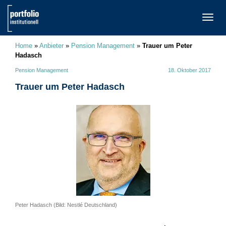
TOGG
NAVI
Home
»
Anbieter
»
Pension Management
»
Trauer um Peter
Hadasch
Pension Management
18. Oktober 2017
Trauer um Peter Hadasch
Peter Hadasch (Bild: Nestlé Deutschland)