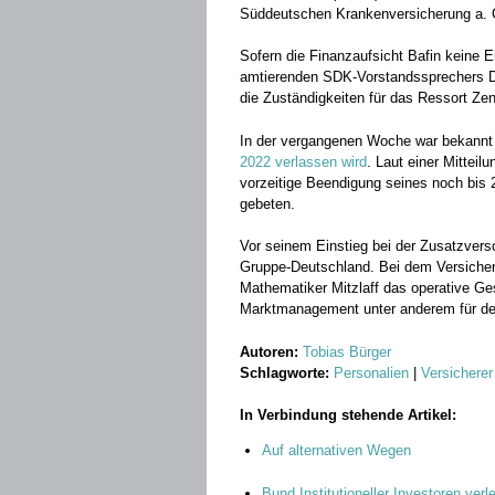
Süddeutschen Krankenversicherung a. 
Sofern die Finanzaufsicht Bafin keine E
amtierenden SDK-Vorstandssprechers Dr
die Zuständigkeiten für das Ressort Zen
In der vergangenen Woche war bekann
2022 verlassen wird
. Laut einer Mittei
vorzeitige Beendigung seines noch bis
gebeten.
Vor seinem Einstieg bei der Zusatzverso
Gruppe-Deutschland. Bei dem Versicher
Mathematiker Mitzlaff das operative Ge
Marktmanagement unter anderem für den
Autoren:
Tobias Bürger
Schlagworte:
Personalien
|
Versicherer
In Verbindung stehende Artikel:
Auf alternativen Wegen
Bund Institutioneller Investoren ve