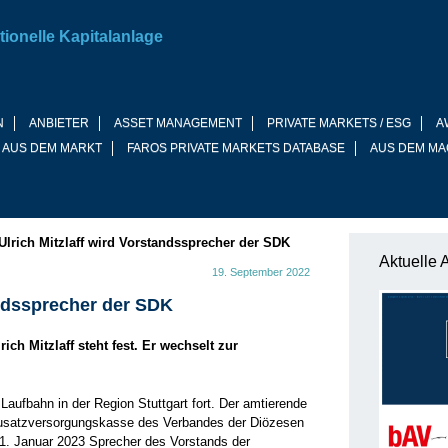
tionelle Kapitalanlage
N
ANBIETER
ASSET MANAGEMENT
PRIVATE MARKETS / ESG
A
 AUS DEM MARKT
FAROS PRIVATE MARKETS DATABASE
AUS DEM MA
Ulrich Mitzlaff wird Vorstandssprecher der SDK
Aktuelle 
19. September 2022
andssprecher der SDK
ich Mitzlaff steht fest. Er wechselt zur
e Laufbahn in der Region Stuttgart fort. Der amtierende
Zusatzversorgungskasse des Verbandes der Diözesen
1. Januar 2023 Sprecher des Vorstands der