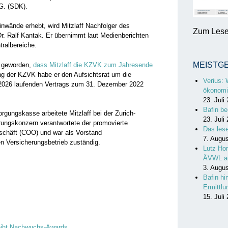
G. (SDK).
inwände erhebt, wird Mitzlaff Nachfolger des
Zum Lesen
. Ralf Kantak. Er übernimmt laut Medienberichten
tralbereiche.
MEISTG
t geworden,
dass Mitzlaff die KZVK zum Jahresende
lung der KZVK habe er den Aufsichtsrat um die
Verius: 
 2026 laufenden Vertrags zum 31. Dezember 2022
ökonomi
23. Juli
Bafin be
rgungskasse arbeitete Mitzlaff bei der Zurich-
23. Juli
ungskonzern verantwortete der promovierte
Das les
schäft (COO) und war als Vorstand
7. Augu
 Versicherungsbetrieb zuständig.
Lutz Hor
ÄVWL a
3. Augu
Bafin hi
Ermittl
15. Juli
rleiht Nachwuchs-Awards