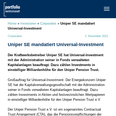
TOGG
NAVI
Home
»
Investoren
»
Corporates
»
Uniper SE mandatiert
Universal-Investment
Corporates
2. November 2021
Uniper SE mandatiert Universal-Investment
Der Kraftwerksbetreiber Uniper SE hat Universal-Investment
mit der Administration seiner in Fonds verwalteten
Kapitalanlagen beauftragt. Dazu zählen Investments in
einstelliger Milliardenhöhe für den Uniper Pension Trust.
Großauftrag für Universal-Investment: Der Energiekonzern Uniper
SE hat die Kapitalverwaltungsgesellschaft mit der Administration
seiner in Fonds verwalteten Kapitalanlagen beauftragt. Dazu
zählen Investments in Aktien und festverzinslichen Wertpapieren
in einstelliger Milliardenhöhe für den Uniper Pension Trust e.V.
Der Uniper Pension Trust e.V. ist ein sogenanntes Contractual
Trust Arrangement (CTA), das die Pensionsverpflichtungen der