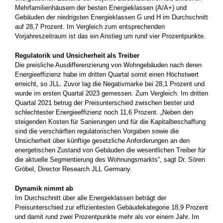
Mehrfamilienhäusern der besten Energieklassen (A/A+) und
Gebäuden der niedrigsten Energieklassen G und H im Durchschnitt
auf 28,7 Prozent. Im Vergleich zum entsprechenden
Vorjahreszeitraum ist das ein Anstieg um rund vier Prozentpunkte.
Regulatorik und Unsicherheit als Treiber
Die preisliche Ausdifferenzierung von Wohngebäuden nach deren
Energieeffizienz habe im dritten Quartal somit einen Höchstwert
erreicht, so JLL. Zuvor lag die Negativmarke bei 28,1 Prozent und
wurde im ersten Quartal 2023 gemessen. Zum Vergleich: Im dritten
Quartal 2021 betrug der Preisunterschied zwischen bester und
schlechtester Energieeffizienz noch 11,6 Prozent. „Neben den
steigenden Kosten für Sanierungen und für die Kapitalbeschaffung
sind die verschärften regulatorischen Vorgaben sowie die
Unsicherheit über künftige gesetzliche Anforderungen an den
energetischen Zustand von Gebäuden die wesentlichen Treiber für
die aktuelle Segmentierung des Wohnungsmarkts“, sagt Dr. Sören
Gröbel, Director Research JLL Germany.
Dynamik nimmt ab
Im Durchschnitt über alle Energieklassen beträgt der
Preisunterschied zur effizientesten Gebäudekategorie 18,9 Prozent
und damit rund zwei Prozentpunkte mehr als vor einem Jahr. Im