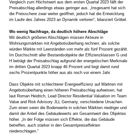
Vergleich zum Höchstwert aus dem ersten Quartal 2023 fällt der
Preisabschlag allerdings etwas geringer aus. „Insgesamt hat sich
die Preisschere zwar weiter geöffnet, jedoch hat die Entwicklung
im Laufe des Jahres 2023 an Dynamik verloren“, bilanziert Gröbel.
Wo wenig Nachfrage, da deutlich höhere Abschläge
Mit deutlich größeren Abschlägen müssen Akteure in
Wohnungsmärkten mit Angebotsüberhang rechnen; als solche
würden Märkte mit Leerständen von mehr als fünf Prozent gezählt.
Im Durchschnitt aller Bestandsobjekte der Effizienzklassen G und
H beträgt der Preisabschlag aufgrund der energetischen Merkmale
im dritten Quartal 2023 knapp 46 Prozent und liegt damit rund
sechs Prozentpunkte höher aus als noch vor einem Jahr.
Dass Objekte mit schlechterer Energieeffizienz auf Märkten mit
Angebotsüberhang einen höheren Preisabschlag aufweisen, hat
laut Roman Heidrich, Lead Director Residential Valuation im Team
Value and Risk Advisory JLL Germany, verschiedene Ursachen.
Zum einen seien die Bodenwerte in solchen Märkten niedriger und
damit der Anteil des Gebäudewerts am Gesamtwert des Objektes
höher. „In der Folge müssen sich Effekte, die das Gebäude
betreffen, auch stärker in den Gesamtpreiseffekten
niederschlagen.“