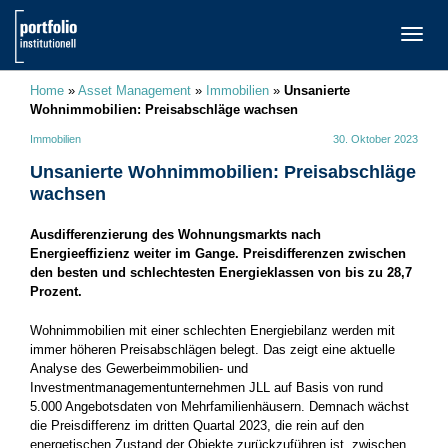
TOGG
NAVI
Home
»
Asset Management
»
Immobilien
»
Unsanierte
Wohnimmobilien: Preisabschläge wachsen
Immobilien
30. Oktober 2023
Unsanierte Wohnimmobilien: Preisabschläge
wachsen
Ausdifferenzierung des Wohnungsmarkts nach
Energieeffizienz weiter im Gange. Preisdifferenzen zwischen
den besten und schlechtesten Energieklassen von bis zu 28,7
Prozent.
Wohnimmobilien mit einer schlechten Energiebilanz werden mit
immer höheren Preisabschlägen belegt. Das zeigt eine aktuelle
Analyse des Gewerbeimmobilien- und
Investmentmanagementunternehmen JLL auf Basis von rund
5.000 Angebotsdaten von Mehrfamilienhäusern. Demnach wächst
die Preisdifferenz im dritten Quartal 2023, die rein auf den
energetischen Zustand der Objekte zurückzuführen ist, zwischen