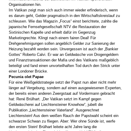
Organisationen hin.
Im Vatikan zeigt man sich auch immer wieder erfinderisch, wenn
es darum geht, Gelder pragmatisch in den Wirtschaftskreislauf zu
schleusen. Wie das Magazin „Focus“ einst berichtete, zahlte die
japanische Fernsehgesellschaft NTV die Restauration der
Sixtinischen Kapelle und erhielt dafür im Gegenzug
Marketingrechte. Klingt nach einem fairen Deal! Für
Drehgenehmigungen sollen angeblich Gelder zur Sanierung der
Heizung bezahlt worden sein. Unvergessen ist auch der „Bankier
Gottes“ Roberto Calvi. Er war an Geldwäsche von Drogengeldern
und Finanztransaktionen der Mafia und des Vatikans maßgeblich
beteiligt und fand einen unvorteilhaften Tod durch den Strick unter
einer Londoner Brücke.
Pecunia olet Papae
Für eine Weißgeldstrategie setzt der Papst nun aber nicht mehr
länger auf Vergebung, sondern auf einen ausgewiesenen Experten,
der bereits einen anderen Zwergstaat auf Vordermann gebracht
hat: René Brülhart. „Der Vatikan setzt im Kampf gegen
Geldwäscherei auf Liechtensteiner Knowhow“, jubelt die
Publikation „Liechtensteiner Vaterland“. Ausgerechnet
Liechtenstein! Aus dem weißen Rauch der Papstwahl scheint ein
schwarzer Schwan zu fliegen. Aber: Wer ohne Sünde ist, werfe
den ersten Stein! Brülhart leitete acht Jahre lang die