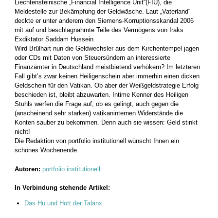
Liechtensteinische „Financial Intelligence Unit“(FIU), die
Meldestelle zur Bekämpfung der Geldwäsche. Laut „Vaterland“
deckte er unter anderem den Siemens-Korruptionsskandal 2006
mit auf und beschlagnahmte Teile des Vermögens von Iraks
Exdiktator Saddam Hussein.
Wird Brülhart nun die Geldwechsler aus dem Kirchentempel jagen
oder CDs mit Daten von Steuersündern an interessierte
Finanzämter in Deutschland meistbietend verhökern? Im letzteren
Fall gibt’s zwar keinen Heiligenschein aber immerhin einen dicken
Geldschein für den Vatikan. Ob aber der Weißgeldstrategie Erfolg
beschieden ist, bleibt abzuwarten. Intime Kenner des Heiligen
Stuhls werfen die Frage auf, ob es gelingt, auch gegen die
(anscheinend sehr starken) vatikaninternen Widerstände die
Konten sauber zu bekommen. Denn auch sie wissen: Geld stinkt
nicht!
Die Redaktion von portfolio institutionell wünscht Ihnen ein
schönes Wochenende.
Autoren:
portfolio institutionell
In Verbindung stehende Artikel:
Das Hü und Hott der Talanx