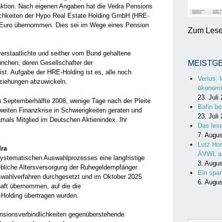
aktion. Nach eigenen Angaben hat die Vedra Pensions
chkeiten der Hypo Real Estate Holding GmbH (HRE-
en Euro übernommen. Dies sei im Wege eines Pension
Zum Lesen
verstaatlichte und seither vom Bund gehaltene
nchen, deren Gesellschafter der
MEISTG
st. Aufgabe der HRE-Holding ist es, alle noch
Verius: 
ziehungen abzuwickeln.
ökonomi
23. Juli
n Septemberhälfte 2008, wenige Tage nach der Pleite
Bafin be
eiten Finanzkrise in Schwierigkeiten geraten und
23. Juli
mals Mitglied im Deutschen Aktienindex. Ihr
Das les
7. Augu
Lutz Hor
dra
ÄVWL a
ystematischen Auswahlprozesses eine langfristige
3. Augu
iebliche Altersversorgung der Ruhegeldempfänger
Ein spa
swahlverfahren durchgesetzt und im Oktober 2025
6. Augu
aft übernommen, auf die die
-Holding übertragen wurden.
nsionsverbindlichkeiten gegenüberstehende