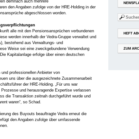
len demnach auch mehrere
NEWSFL
ren den Angaben zufolge von der HRE-Holding in der
ionsansprüche abgeschlossen worden.
Suchen
nach:
gsverpflichtungen
ukunft alle mit den Pensionsansprüchen verbundenen
HEFT AB
iese werden innerhalb der Vedra-Gruppe verwaltet und
A), bestehend aus Verwaltungs- und
 diese Weise sei eine zweckgebundene Verwendung
ZUM ARC
ie Kapitalanlage erfolge über einen deutschen
und professionellen Anbieter von
reuen uns über die ausgezeichnete Zusammenarbeit
chäftsführer der HRE-Holding. „Für uns war
lte Prozesse und herausragende Expertise verlassen
ss die Transaktion zeitnah durchgeführt wurde und
rent waren“, so Schad.
rierung des Buyouts beauftragte Vedra erneut die
verfügt den Angaben zufolge über umfassende
onen.