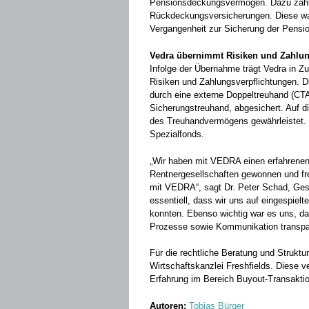
Pensionsdeckungsvermögen. Dazu zäh
Rückdeckungsversicherungen. Diese wa
Vergangenheit zur Sicherung der Pens
Vedra übernimmt Risiken und Zahlun
Infolge der Übernahme trägt Vedra in Z
Risiken und Zahlungsverpflichtungen. D
durch eine externe Doppeltreuhand (CT
Sicherungstreuhand, abgesichert. Auf
des Treuhandvermögens gewährleistet. D
Spezialfonds.
„Wir haben mit VEDRA einen erfahrenen 
Rentnergesellschaften gewonnen und f
mit VEDRA“, sagt Dr. Peter Schad, Ges
essentiell, dass wir uns auf eingespie
konnten. Ebenso wichtig war es uns, da
Prozesse sowie Kommunikation transpa
Für die rechtliche Beratung und Struktu
Wirtschaftskanzlei Freshfields. Diese 
Erfahrung im Bereich Buyout-Transakti
Autoren:
Tobias Bürger