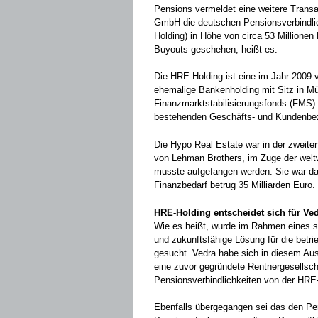
Pensions vermeldet eine weitere Trans
GmbH die deutschen Pensionsverbindli
Holding) in Höhe von circa 53 Million
Buyouts geschehen, heißt es.
Die HRE-Holding ist eine im Jahr 2009 
ehemalige Bankenholding mit Sitz in Mü
Finanzmarktstabilisierungsfonds (FMS) i
bestehenden Geschäfts- und Kundenbe
Die Hypo Real Estate war in der zweite
von Lehman Brothers, im Zuge der weltw
musste aufgefangen werden. Sie war da
Finanzbedarf betrug 35 Milliarden Euro.
HRE-Holding entscheidet sich für Ve
Wie es heißt, wurde im Rahmen eines s
und zukunftsfähige Lösung für die betr
gesucht. Vedra habe sich in diesem Au
eine zuvor gegründete Rentnergesellsch
Pensionsverbindlichkeiten von der HRE
Ebenfalls übergegangen sei das den Pe