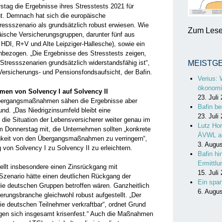
tag die Ergebnisse ihres Stresstests 2021 für
ht. Demnach hat sich die europäische
essszenario als grundsätzlich robust erwiesen. Wie
Zum Lesen
päische Versicherungsgruppen, darunter fünf aus
 HDI, R+V und Alte Leipziger-Hallesche), sowie ein
nbezogen. „Die Ergebnisse des Stresstests zeigen,
tressszenarien grundsätzlich widerstandsfähig ist“,
MEISTG
Versicherungs- und Pensionsfondsaufsicht, der Bafin.
Verius: 
ökonomi
en von Solvency I auf Solvency II
23. Juli
Übergangsmaßnahmen sähen die Ergebnisse aber
Bafin be
und. „Das Niedrigzinsumfeld bleibt eine
23. Juli
die Situation der Lebensversicherer weiter genau im
Lutz Hor
am Donnerstag mit, die Unternehmen sollten „konkrete
ÄVWL a
gkeit von den Übergangsmaßnahmen zu verringern“,
3. Augu
 von Solvency I zu Solvency II zu erleichtern.
Bafin hi
Ermittl
tellt insbesondere einen Zinsrückgang mit
15. Juli
zenario hätte einen deutlichen Rückgang der
Ein spa
ie deutschen Gruppen betroffen wären. Ganzheitlich
6. Augu
erungsbranche gleichwohl robust aufgestellt. „Der
ie deutschen Teilnehmer verkraftbar“, ordnet Grund
eigen sich insgesamt krisenfest.“ Auch die Maßnahmen