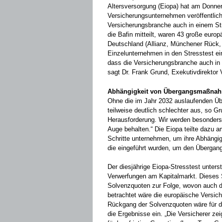
Altersversorgung (Eiopa) hat am Donners
Versicherungsunternehmen veröffentlic
Versicherungsbranche auch in einem Str
die Bafin mitteilt, waren 43 große euro
Deutschland (Allianz, Münchener Rück,
Einzelunternehmen in den Stresstest ei
dass die Versicherungsbranche auch in S
sagt Dr. Frank Grund, Exekutivdirektor 
Abhängigkeit von Übergangsmaßnahm
Ohne die im Jahr 2032 auslaufenden 
teilweise deutlich schlechter aus, so Gr
Herausforderung. Wir werden besonders 
Auge behalten.“ Die Eiopa teilte dazu 
Schritte unternehmen, um ihre Abhängi
die eingeführt wurden, um den Übergang
Der diesjährige Eiopa-Stresstest unters
Verwerfungen am Kapitalmarkt. Dieses S
Solvenzquoten zur Folge, wovon auch d
betrachtet wäre die europäische Versich
Rückgang der Solvenzquoten wäre für d
die Ergebnisse ein. „Die Versicherer z