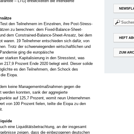
uarantee – LTG) entwickelten die intendierte
NEWSFL
nsätze
Suchen
r Test den Teilnehmern im Einzelnen, ihre Post-Stress-
nach:
nsätzen zu berechnen: dem Fixed-Balance-Sheet-
d dem Constrained-Balance-Sheet-Ansatz, bei dem
HEFT AB
waren. 19 Teilnehmer entschieden sich dafür, von
. Trotz der schwerwiegenden wirtschaftlichen und
-Pandemie ging die europäische
ZUM ARC
er starken Kapitalisierung in den Stresstest, was
von 217,9 Prozent Ende 2020 belegt wird. Dieser solide
rmöglichte es den Teilnehmern, den Schock des
die Eiopa.
i dem keine Managementmaßnahmen gegen die
 werden konnten, sank der aggregierte
ntpunkte auf 125,7 Prozent, womit neun Unternehmen
t von 100 Prozent fielen, teilte die Eiopa zu den
t.
iquide
auch eine Liquiditätsbetrachtung, an der insgesamt
Ergebnisse zeigen, dass die einbezogenen deutschen