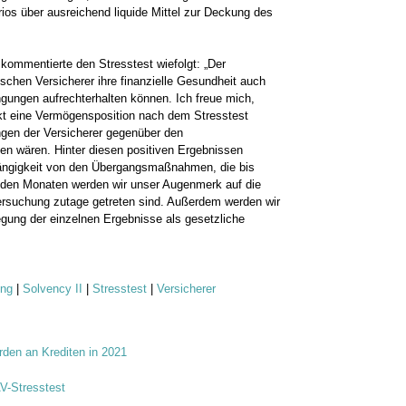
os über ausreichend liquide Mittel zur Deckung des
 kommentierte den Stresstest wiefolgt: „Der
ischen Versicherer ihre finanzielle Gesundheit auch
ngungen aufrechterhalten können. Ich freue mich,
kt eine Vermögensposition nach dem Stresstest
ungen der Versicherer gegenüber den
n wären. Hinter diesen positiven Ergebnissen
bhängigkeit von den Übergangsmaßnahmen, die bis
den Monaten werden wir unser Augenmerk auf die
tersuchung zutage getreten sind. Außerdem werden wir
egung der einzelnen Ergebnisse als gesetzliche
ung
|
Solvency II
|
Stresstest
|
Versicherer
arden an Krediten in 2021
V-Stresstest