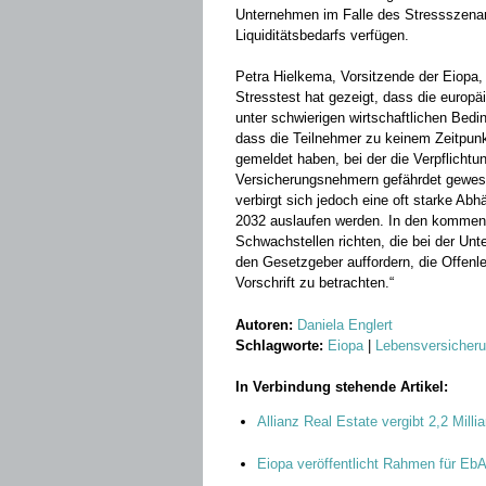
Unternehmen im Falle des Stressszenari
Liquiditätsbedarfs verfügen.
Petra Hielkema, Vorsitzende der Eiopa,
Stresstest hat gezeigt, dass die europä
unter schwierigen wirtschaftlichen Bedi
dass die Teilnehmer zu keinem Zeitpun
gemeldet haben, bei der die Verpflicht
Versicherungsnehmern gefährdet gewese
verbirgt sich jedoch eine oft starke A
2032 auslaufen werden. In den kommen
Schwachstellen richten, die bei der Un
den Gesetzgeber auffordern, die Offenl
Vorschrift zu betrachten.“
Autoren:
Daniela Englert
Schlagworte:
Eiopa
|
Lebensversicher
In Verbindung stehende Artikel:
Allianz Real Estate vergibt 2,2 Milli
Eiopa veröffentlicht Rahmen für EbA