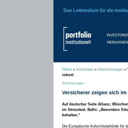
Das Leitmedium für die institu
INVESTORE
MEINUNGEN
Home
»
Investoren
»
Versicherungen
»
robust
Versicherungen
Versicherer zeigen sich im
Auf deutscher Seite Allianz, München
im Stresstest. Bafin: „Besonders Si
behalten.“
Die Europäische Aufsichtsbehörde für 