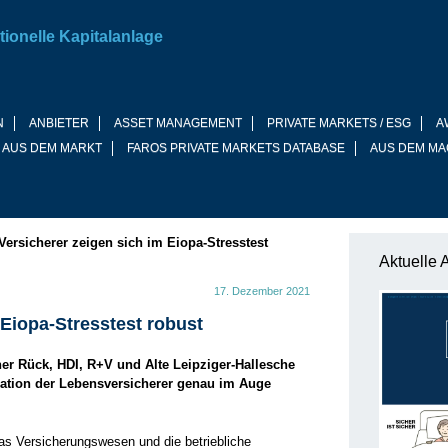
tionelle Kapitalanlage
N
ANBIETER
ASSET MANAGEMENT
PRIVATE MARKETS / ESG
A
 AUS DEM MARKT
FAROS PRIVATE MARKETS DATABASE
AUS DEM MA
Versicherer zeigen sich im Eiopa-Stresstest
Aktuelle 
17. Dezember 2021
 Eiopa-Stresstest robust
er Rück, HDI, R+V und Alte Leipziger-Hallesche
tuation der Lebensversicherer genau im Auge
das Versicherungswesen und die betriebliche