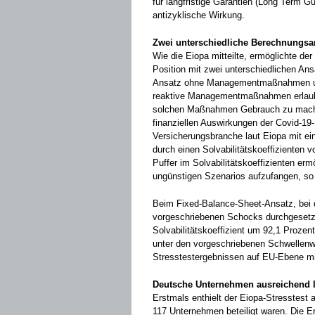
für langfristige Garantien (Long Term G
antizyklische Wirkung.
Zwei unterschiedliche Berechnungsa
Wie die Eiopa mitteilte, ermöglichte de
Position mit zwei unterschiedlichen A
Ansatz ohne Managementmaßnahmen un
reaktive Managementmaßnahmen erlaubt 
solchen Maßnahmen Gebrauch zu machen
finanziellen Auswirkungen der Covid-19
Versicherungsbranche laut Eiopa mit ein
durch einen Solvabilitätskoeffizienten 
Puffer im Solvabilitätskoeffizienten e
ungünstigen Szenarios aufzufangen, so 
Beim Fixed-Balance-Sheet-Ansatz, be
vorgeschriebenen Schocks durchgesetzt
Solvabilitätskoeffizient um 92,1 Proze
unter den vorgeschriebenen Schwellenwer
Stresstestergebnissen auf EU-Ebene mi
Deutsche Unternehmen ausreichend l
Erstmals enthielt der Eiopa-Stresstest 
117 Unternehmen beteiligt waren. Die 