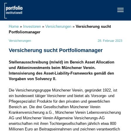
TOGG
NAVI
Home
»
Investoren
»
Versicherungen
»
Versicherung sucht
Portfoliomanager
Versicherungen
28. Februar 2023
Versicherung sucht Portfoliomanager
Stellenausschreibung (m/w/d) im Bereich Asset Allocation
und Aktieninvestments beim Münchener Verein.
Intensivierung des Asset-Liability-Frameworks gemäß den
Vorgaben von Solvency II.
Die Versicherungsgruppe Münchener Verein, gegründet 1922, ist
ein bundesweit tätiger Versicherer und bietet als Vorsorge- und
Pflegespezialist Produkte für den privaten und gewerblichen
Bereich an. Die drei Gesellschaften Münchener Verein
Krankenversicherung a.G., Münchener Verein Lebensversicherung
AG und Münchener Verein Allgemeine Versicherungs-AG
erwirtschaften mit ihren Tochtergesellschaften jährlich etwa 800
Millionen Euro an Beitragseinnahmen und zeichnen verantwortlich