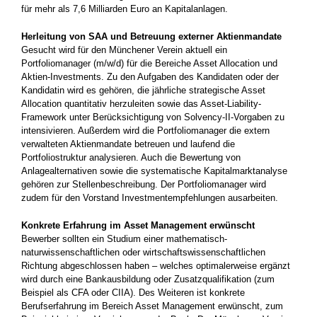
für mehr als 7,6 Milliarden Euro an Kapitalanlagen.
Herleitung von SAA und Betreuung externer Aktienmandate
Gesucht wird für den Münchener Verein aktuell ein
Portfoliomanager (m/w/d) für die Bereiche Asset Allocation und
Aktien-Investments. Zu den Aufgaben des Kandidaten oder der
Kandidatin wird es gehören, die jährliche strategische Asset
Allocation quantitativ herzuleiten sowie das Asset-Liability-
Framework unter Berücksichtigung von Solvency-II-Vorgaben zu
intensivieren. Außerdem wird die Portfoliomanager die extern
verwalteten Aktienmandate betreuen und laufend die
Portfoliostruktur analysieren. Auch die Bewertung von
Anlagealternativen sowie die systematische Kapitalmarktanalyse
gehören zur Stellenbeschreibung. Der Portfoliomanager wird
zudem für den Vorstand Investmentempfehlungen ausarbeiten.
Konkrete Erfahrung im Asset Management erwünscht
Bewerber sollten ein Studium einer mathematisch-
naturwissenschaftlichen oder wirtschaftswissenschaftlichen
Richtung abgeschlossen haben – welches optimalerweise ergänzt
wird durch eine Bankausbildung oder Zusatzqualifikation (zum
Beispiel als CFA oder CIIA). Des Weiteren ist konkrete
Berufserfahrung im Bereich Asset Management erwünscht, zum