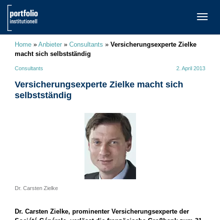
TOGG
NAVI
Home
»
Anbieter
»
Consultants
»
Versicherungsexperte Zielke
macht sich selbstständig
Consultants
2. April 2013
Versicherungsexperte Zielke macht sich
selbstständig
Dr. Carsten Zielke
Dr. Carsten Zielke, prominenter Versicherungsexperte der