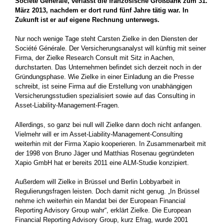
Société Générale, verlässt die französische Großbank zum 31.
März 2013, nachdem er dort rund fünf Jahre tätig war. In
Zukunft ist er auf eigene Rechnung unterwegs.
Nur noch wenige Tage steht Carsten Zielke in den Diensten der
Société Générale. Der Versicherungsanalyst will künftig mit seiner
Firma, der Zielke Research Consult mit Sitz in Aachen,
durchstarten. Das Unternehmen befindet sich derzeit noch in der
Gründungsphase. Wie Zielke in einer Einladung an die Presse
schreibt, ist seine Firma auf die Erstellung von unabhängigen
Versicherungsstudien spezialisiert sowie auf das Consulting in
Asset-Liability-Management-Fragen.
Allerdings, so ganz bei null will Zielke dann doch nicht anfangen.
Vielmehr will er im Asset-Liability-Management-Consulting
weiterhin mit der Firma Xapio kooperieren. In Zusammenarbeit mit
der 1998 von Bruno Jäger und Matthias Rosenau gegründeten
Xapio GmbH hat er bereits 2011 eine ALM-Studie konzipiert.
Außerdem will Zielke in Brüssel und Berlin Lobbyarbeit in
Regulierungsfragen leisten. Doch damit nicht genug. „In Brüssel
nehme ich weiterhin ein Mandat bei der European Financial
Reporting Advisory Group wahr“, erklärt Zielke. Die European
Financial Reporting Advisory Group, kurz Efrag, wurde 2001