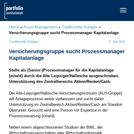
TOGG
NAVI
Home
»
Asset Management
»
Traditionelle Anlagen
»
Versicherungsgruppe sucht Prozessmanager Kapitalanlage
Traditionelle Anlagen
9. Juli 2024
Versicherungsgruppe sucht Prozessmanager
Kapitalanlage
Stelle als (Senior-)Prozessmanager für die Kapitalanlage
(m/w/d) durch die Alte Leipziger/Hallesche ausgeschrieben.
Unterstützung des Zentralbereichs Aktien/Renten/Cash.
Der Alte-Leipziger/Hallesche-Versicherungskonzern (ALH-Gruppe)
will Anlageprozesse weiter verbessern und sucht daher
Unterstützung im Zentralbereich Aktien/Renten/Cash am Standort
Oberursel. Gesucht wird eine Person mit Expertise in der
Prozesssteuerung (m/w/d).
Neben einem abgeschlossenen Studium der BWL, der
Wirtschaftswissenschaften oder Wirtschaftsinformatik