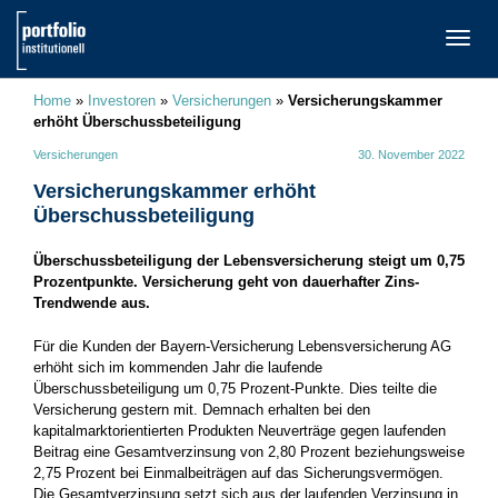
TOGG
NAVI
Home
»
Investoren
»
Versicherungen
»
Versicherungskammer
erhöht Überschussbeteiligung
Versicherungen
30. November 2022
Versicherungskammer erhöht
Überschussbeteiligung
Überschussbeteiligung der Lebensversicherung steigt um 0,75
Prozentpunkte. Versicherung geht von dauerhafter Zins-
Trendwende aus.
Für die Kunden der Bayern-Versicherung Lebensversicherung AG
erhöht sich im kommenden Jahr die laufende
Überschussbeteiligung um 0,75 Prozent-Punkte. Dies teilte die
Versicherung gestern mit. Demnach erhalten bei den
kapitalmarktorientierten Produkten Neuverträge gegen laufenden
Beitrag eine Gesamtverzinsung von 2,80 Prozent beziehungsweise
2,75 Prozent bei Einmalbeiträgen auf das Sicherungsvermögen.
Die Gesamtverzinsung setzt sich aus der laufenden Verzinsung in