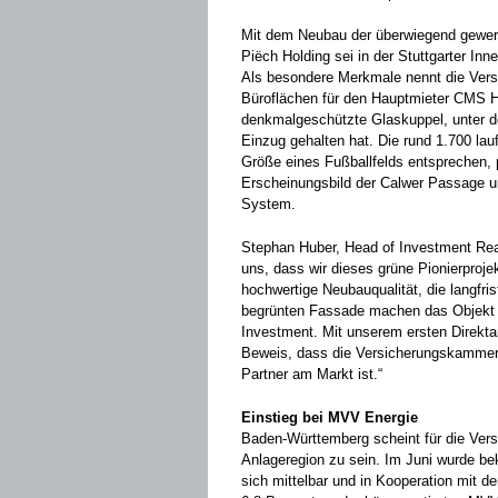
Mit dem Neubau der überwiegend gewerb
Piëch Holding sei in der Stuttgarter In
Als besondere Merkmale nennt die Vers
Büroflächen für den Hauptmieter CMS 
denkmalgeschützte Glaskuppel, unter d
Einzug gehalten hat. Die rund 1.700 la
Größe eines Fußballfelds entsprechen,
Erscheinungsbild der Calwer Passage u
System.
Stephan Huber, Head of Investment Rea
uns, dass wir dieses grüne Pionierproje
hochwertige Neubauqualität, die langfris
begrünten Fassade machen das Objekt 
Investment. Mit unserem ersten Direktan
Beweis, dass die Versicherungskammer a
Partner am Markt ist.“
Einstieg bei MVV Energie
Baden-Württemberg scheint für die Ver
Anlageregion zu sein. Im Juni wurde b
sich mittelbar und in Kooperation mit d