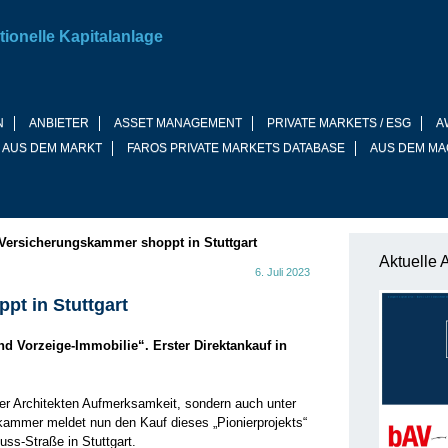
tionelle Kapitalanlage
N
ANBIETER
ASSET MANAGEMENT
PRIVATE MARKETS / ESG
A
 AUS DEM MARKT
FAROS PRIVATE MARKETS DATABASE
AUS DEM MA
Versicherungskammer shoppt in Stuttgart
Aktuelle 
6. Juli 2023
t in Stuttgart
nd Vorzeige-Immobilie“. Erster Direktankauf in
ter Architekten Aufmerksamkeit, sondern auch unter
kammer meldet nun den Kauf dieses „Pionierprojekts“
ss-Straße in Stuttgart.