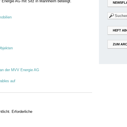
 Energie AG mit Sitz in Mannheim beteiligt.
NEWSFL
Suchen
obilien
nach:
HEFT AB
ZUM ARC
Objekten
h an der MVV Energie AG
ables auf
tlicht.
Erforderliche