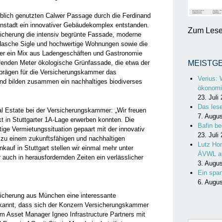
lich genutzten Calwer Passage durch die Ferdinand
nenstadt ein innovativer Gebäudekomplex entstanden.
Zum Lesen
icherung die intensiv begrünte Fassade, moderne
Hasche Sigle und hochwertige Wohnungen sowie die
er ein Mix aus Ladengeschäften und Gastronomie
ufenden Meter ökologische Grünfassade, die etwa der
MEISTG
 prägen für die Versicherungskammer das
Verius: 
nd bilden zusammen ein nachhaltiges biodiverses
ökonomi
23. Juli
Das les
l Estate bei der Versicherungskammer: „Wir freuen
7. Augu
kt in Stuttgarter 1A-Lage erwerben konnten. Die
Bafin be
tige Vermietungssituation gepaart mit der innovativ
23. Juli
zu einem zukunftsfähigen und nachhaltigen
Lutz Hor
kauf in Stuttgart stellen wir einmal mehr unter
ÄVWL a
uch in herausfordernden Zeiten ein verlässlicher
3. Augu
Ein spa
6. Augu
sicherung aus München eine interessante
ekannt, dass sich der Konzern Versicherungskammer
em Asset Manager Igneo Infrastructure Partners mit