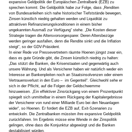
expansive Geldpolitik der Europäischen Zentralbank (EZB) zu
sprechen kommt. Die Geldpolitik habe zur Folge, dass „Renditen
von Bundesanleihen sich nahe historischer Tiefststände bewegen,
Zinsen künstlich niedrig gehalten werden und Liquidität zu
attraktiven Refinanzierungskonditionen in einem bisher
ungekannten Ausmaß zur Verfügung“ stehe. „Die Kosten dieser
Strategie tragen die Altersvorsorgesparer. Deren Altersbezüge
werden geringer ausfallen, denn die Rendite sinkt und die Inflation
steigt“, so der GDV-Präsident.
In einer Rede vor Pressevertretern räumte Hoenen jüngst zwar ein,
dass es gute Gründe gibt, die Zinsen künstlich niedrig zu halten:
„Das stützt die Banken, die Krisenstaaten und gegenwärtig auch
unsere Währung. Und als Versicherer haben wir natürlich weder ein
Interesse an Bankenpleiten noch an Staatsinsolvenzen oder einem
Vertrauensverlust in den Euro – im Gegenteil“. Gleichwohl sehe er
sich in der Pflicht, auf die Folgen der Geldschwemme
hinzuweisen. „Ein effektiver Zinsrückgang von einem Prozentpunkt
spiegelt sich unmittelbar in einem Rückgang der Kapitalergebnisse
der Versicherer von rund einer Milliarde Euro bei den Neuanlagen
wider“, so Hoenen. Er fordert die EZB auf, Exit-Szenarien zu
entwickeln. Die Zentralbanken müssten ihre expansive Geldpolitik
zurückfahren. Im Ergebnis müsse eine Wende in der Zinspolitik
gelingen, ohne dass die Konjunktur abgewürgt und die Banken
destabilisiert würden.