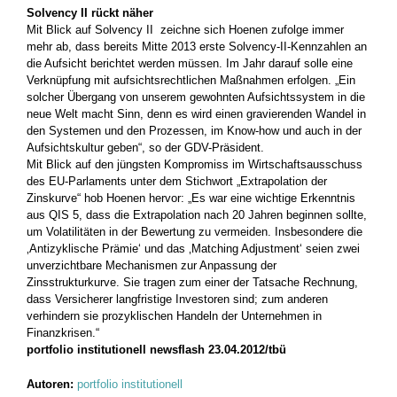
Solvency II rückt näher
Mit Blick auf Solvency II zeichne sich Hoenen zufolge immer
mehr ab, dass bereits Mitte 2013 erste Solvency-II-Kennzahlen an
die Aufsicht berichtet werden müssen. Im Jahr darauf solle eine
Verknüpfung mit aufsichtsrechtlichen Maßnahmen erfolgen. „Ein
solcher Übergang von unserem gewohnten Aufsichtssystem in die
neue Welt macht Sinn, denn es wird einen gravierenden Wandel in
den Systemen und den Prozessen, im Know-how und auch in der
Aufsichtskultur geben“, so der GDV-Präsident.
Mit Blick auf den jüngsten Kompromiss im Wirtschaftsausschuss
des EU-Parlaments unter dem Stichwort „Extrapolation der
Zinskurve“ hob Hoenen hervor: „Es war eine wichtige Erkenntnis
aus QIS 5, dass die Extrapolation nach 20 Jahren beginnen sollte,
um Volatilitäten in der Bewertung zu vermeiden. Insbesondere die
‚Antizyklische Prämie‘ und das ‚Matching Adjustment‘ seien zwei
unverzichtbare Mechanismen zur Anpassung der
Zinsstrukturkurve. Sie tragen zum einer der Tatsache Rechnung,
dass Versicherer langfristige Investoren sind; zum anderen
verhindern sie prozyklischen Handeln der Unternehmen in
Finanzkrisen.“
portfolio institutionell newsflash 23.04.2012/tbü
Autoren:
portfolio institutionell