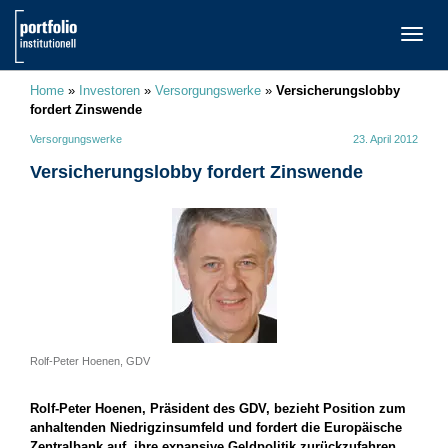
TOGG
NAVI
Home
»
Investoren
»
Versorgungswerke
»
Versicherungslobby
fordert Zinswende
Versorgungswerke
23. April 2012
Versicherungslobby fordert Zinswende
Rolf-Peter Hoenen, GDV
Rolf-Peter Hoenen, Präsident des GDV, bezieht Position zum
anhaltenden Niedrigzinsumfeld und fordert die Europäische
Zentralbank auf, ihre expansive Geldpolitik zurückzufahren.