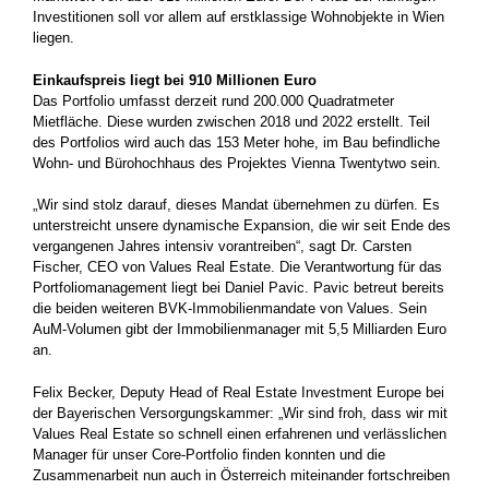
Investitionen soll vor allem auf erstklassige Wohnobjekte in Wien
liegen.
Einkaufspreis liegt bei 910 Millionen Euro
Das Portfolio umfasst derzeit rund 200.000 Quadratmeter
Mietfläche. Diese wurden zwischen 2018 und 2022 erstellt. Teil
des Portfolios wird auch das 153 Meter hohe, im Bau befindliche
Wohn- und Bürohochhaus des Projektes Vienna Twentytwo sein.
„Wir sind stolz darauf, dieses Mandat übernehmen zu dürfen. Es
unter­streicht unsere dynamische Expansion, die wir seit Ende des
vergangenen Jahres intensiv vorantreiben“, sagt Dr. Carsten
Fischer, CEO von Values Real Estate. Die Verantwortung für das
Portfoliomanagement liegt bei Daniel Pavic. Pavic betreut bereits
die beiden weiteren BVK-Immobilienmandate von Values. Sein
AuM-Volumen gibt der Immobilienmanager mit 5,5 Milliarden Euro
an.
Felix Becker, Deputy Head of Real Estate Investment Europe bei
der Bayerischen Versorgungskammer: „Wir sind froh, dass wir mit
Values Real Estate so schnell einen erfahrenen und verlässlichen
Manager für unser Core-Portfolio finden konnten und die
Zusammenarbeit nun auch in Österreich miteinander fortschreiben