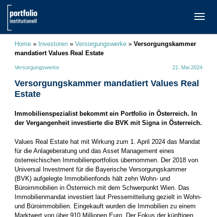
TOGG
NAVI
Home
»
Investoren
»
Versorgungswerke
»
Versorgungskammer
mandatiert Values Real Estate
Versorgungswerke
21. Mai 2024
Versorgungskammer mandatiert Values Real
Estate
Immobilienspezialist bekommt ein Portfolio in Österreich. In
der Vergangenheit investierte die BVK mit Signa in Österreich.
Values Real Estate hat mit Wirkung zum 1. April 2024 das Mandat
für die Anlageberatung und das Asset Management eines
österreichischen Immobilienportfolios übernommen. Der 2018 von
Universal Investment für die Bayerische Versorgungskammer
(BVK) aufgelegte Immobilienfonds hält zehn Wohn- und
Büroimmobilien in Österreich mit dem Schwerpunkt Wien. Das
Immobilienmandat investiert laut Pressemitteilung gezielt in Wohn-
und Büroimmobilien. Eingekauft wurden die Immobilien zu einem
Marktwert von über 910 Millionen Euro. Der Fokus der künftigen