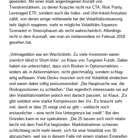
geworden. Mit einer stark angestiegenen Anzahl von
Trendverstärkern, zu denen Krayzler nicht nur CTA, Risk Parity,
Leveraged ETF, sondern auch die Index- und Unit-linked Annuities
zählt, von denen einige mittlerweile bei der Volatilitätssteuerung
teils täglich reagieren, sieht er mögliche Volatilitäts-Squeeze-
Szenarien in Stressphasen als recht wahrscheinlich. Allerdings
nicht in dem Ausmaß, wie man es ­insbesondere im Februar 2018
gesehen hat.
„Volmageddon war ein Wachrütteln. Zu viele Investoren waren
ziemlich blind in Short-Vola“, so Klaus von Tungsten Funds. Dabei
haben sie unterschätzt, dass sich Risiken in Optionsmärkten, ­
anders als in Aktienmärkten, nicht gleichmäßig, sondern schlag­
artig aufbauen. Viele Desks mussten sich mit Volatilität eindecken
und waren dabei völlig preisunsensibel. „Die Hauptsache war, die
Risikopositionen zu schließen.“ Das eigentlich interessante sei auf
den Volatilitätsmärkten jedoch erst danach passiert, so Klaus: „Es
gibt seitdem eine starke Kompression des Vix. Es braucht sehr
viel, damit er über 25 steigt und es gibt – vielleicht noch
erstaunlicher – eine recht fixe Untergrenze bei zwölf.“ Bei den
Gründen kann er nur spekulieren: „Die 25 lassen sich noch relativ
leicht mit dem Fed-Put begründen. Marktteilnehmer scheinen
schlichtweg nicht mehr ­bereit, sich für eine Volatilität von 30
abzusichern, weil sie in diesem Falle mit einem starken Eingreifen