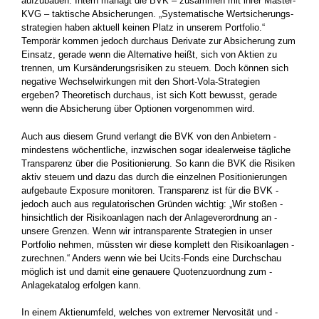
aufzubauen. Intern managt die BVK – zusammen mit ihrer Master-
KVG – ­taktische Absicherungen. „Systematische Wertsicherungs­
strategien haben aktuell keinen Platz in unserem Portfolio.“
Temporär ­kommen jedoch durchaus Derivate zur Absicherung zum
Einsatz, gerade wenn die Alternative heißt, sich von Aktien zu
trennen, um Kursänderungsrisiken zu steuern. Doch können sich
negative Wechselwirkungen mit den Short-Vola-Strategien
ergeben? ­Theoretisch durchaus, ist sich Kott bewusst, gerade
wenn die ­Absicherung über Optionen vorgenommen wird.
Auch aus diesem Grund verlangt die BVK von den Anbietern ­
mindestens wöchentliche, inzwischen sogar idealerweise tägliche
Transparenz über die Positionierung. So kann die BVK die Risiken
aktiv steuern und dazu das durch die einzelnen Positionierungen
aufgebaute Exposure monitoren. Transparenz ist für die BVK ­
jedoch auch aus regulatorischen Gründen wichtig: „Wir stoßen ­
hinsichtlich der Risikoanlagen nach der Anlageverordnung an ­
unsere Grenzen. Wenn wir intransparente Strategien in unser
Portfolio nehmen, müssten wir diese komplett den Risikoanlagen ­
zurechnen.“ Anders wenn wie bei Ucits-Fonds eine Durchschau
möglich ist und damit eine genauere Quotenzuordnung zum ­
Anlagekatalog erfolgen kann.
In einem Aktienumfeld, welches von extremer Nervosität und ­