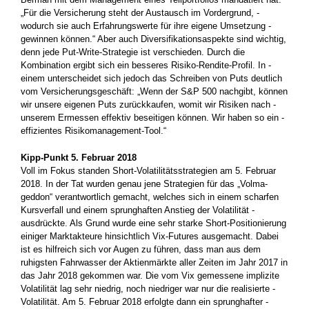
„Für die Versicherung steht der Austausch im Vordergrund, ­
wodurch sie auch Erfahrungswerte für ihre eigene Umsetzung ­
gewinnen können.“ Aber auch Diversifikationsaspekte sind ­wichtig,
denn jede Put-Write-Strategie ist verschieden. Durch die
Kombination ergibt sich ein besseres Risiko-Rendite-Profil. In ­
einem unterscheidet sich jedoch das Schreiben von Puts deutlich
vom Versicherungsgeschäft: „Wenn der S&P 500 nachgibt, können
wir unsere ­eigenen Puts zurückkaufen, womit wir Risiken nach ­
unserem ­Ermessen effektiv beseitigen können. Wir haben so ein ­
effizientes Risikomanagement-Tool.“
Kipp-Punkt 5. Februar 2018
Voll im Fokus standen Short-Volatilitätsstrategien am 5. Februar
2018. In der Tat wurden genau jene Strategien für das ­„Volma­
geddon“ verantwortlich gemacht, welches sich in einem scharfen
Kursverfall und einem sprunghaften Anstieg der Volatilität ­
ausdrückte. Als Grund wurde eine sehr starke Short-Positionierung
einiger Marktakteure hinsichtlich Vix-Futures ausgemacht. Dabei
ist es hilfreich sich vor Augen zu führen, dass man aus dem
ruhigsten Fahrwasser der Aktienmärkte aller Zeiten im Jahr 2017 in
das Jahr 2018 gekommen war. Die vom Vix gemessene implizite
Volatilität lag sehr niedrig, noch niedriger war nur die realisierte ­
Volatilität. Am 5. Februar 2018 erfolgte dann ein sprunghafter ­