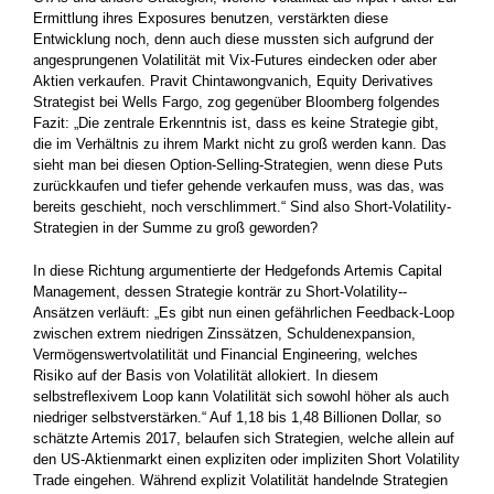
Ermittlung ihres Exposures benutzen, verstärkten diese
Entwicklung noch, denn auch diese mussten sich aufgrund der
angesprungenen Volatilität mit Vix-Futures eindecken oder aber
Aktien verkaufen. Pravit Chintawongvanich, Equity Derivatives
Strategist bei Wells Fargo, zog gegenüber Bloomberg folgendes
Fazit: „Die zentrale Erkenntnis ist, dass es keine Strategie gibt,
die im Verhältnis zu ihrem Markt nicht zu groß ­werden kann. Das
sieht man bei diesen Option-Selling-Strategien, wenn diese Puts
zurückkaufen und tiefer gehende verkaufen muss, was das, was
bereits geschieht, noch verschlimmert.“ Sind also Short-Volatility-
Strategien in der Summe zu groß geworden?
In diese Richtung argumentierte der Hedgefonds Artemis Capital
Management, dessen Strategie konträr zu Short-Volatility-­
Ansätzen verläuft: „Es gibt nun einen gefährlichen Feedback-Loop
zwischen extrem niedrigen Zinssätzen, Schuldenexpansion,
Vermögenswertvolatilität und Financial Engineering, welches
Risiko auf der Basis von Volatilität allokiert. In diesem
selbstreflexivem Loop kann ­Volatilität sich sowohl höher als auch
niedriger selbstverstärken.“ Auf 1,18 bis 1,48 Billionen Dollar, so
schätzte Artemis 2017, ­belaufen sich Strategien, welche allein auf
den US-Aktienmarkt ­einen ­expliziten oder impliziten Short Volatility
Trade eingehen. ­Während explizit Volatilität handelnde Strategien