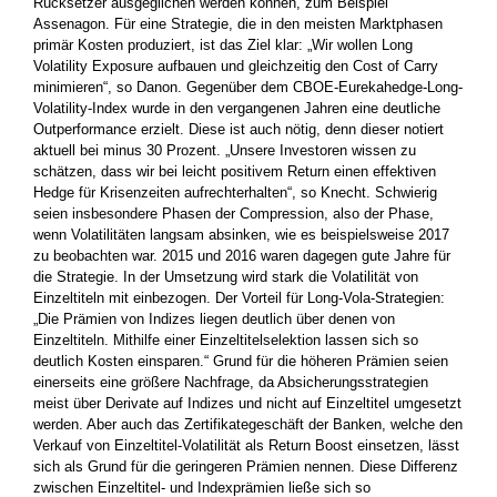
Rücksetzer ausgeglichen werden können, zum Beispiel
Assenagon. Für eine Strategie, die in den meisten Marktphasen
primär Kosten produziert, ist das Ziel klar: „Wir wollen Long
Volatility Exposure aufbauen und gleichzeitig den Cost of Carry
minimieren“, so ­Danon. Gegenüber dem CBOE-Eurekahedge-Long-
Volatility-Index wurde in den vergangenen Jahren eine deutliche
Outperformance erzielt. Diese ist auch nötig, denn dieser notiert
aktuell bei minus 30 Prozent. „Unsere Investoren wissen zu
schätzen, dass wir bei leicht positivem Return einen effektiven
Hedge für Krisenzeiten aufrechterhalten“, so Knecht. Schwierig
seien insbesondere ­Phasen der Compression, also der Phase,
wenn Volatilitäten langsam ­absinken, wie es beispielsweise 2017
zu beobachten war. 2015 und 2016 waren dagegen gute Jahre für
die Strategie. In der Umsetzung wird stark die Volatilität von
Einzeltiteln mit einbezogen. Der ­Vorteil für Long-Vola-Strategien:
„Die Prämien von ­Indizes liegen deutlich über denen von
Einzeltiteln. Mithilfe einer Einzeltitel­selektion lassen sich so
deutlich Kosten einsparen.“ Grund für die höheren Prämien seien
einerseits eine größere Nachfrage, da Absicherungsstrategien
meist über Derivate auf ­Indizes und nicht auf Einzeltitel umgesetzt
werden. Aber auch das Zertifikategeschäft der Banken, welche den
Verkauf von Einzeltitel-Volatilität als Return Boost einsetzen, lässt
sich als Grund für die geringeren Prämien nennen. Diese Differenz
zwischen Einzeltitel- und Indexprämien ließe sich so