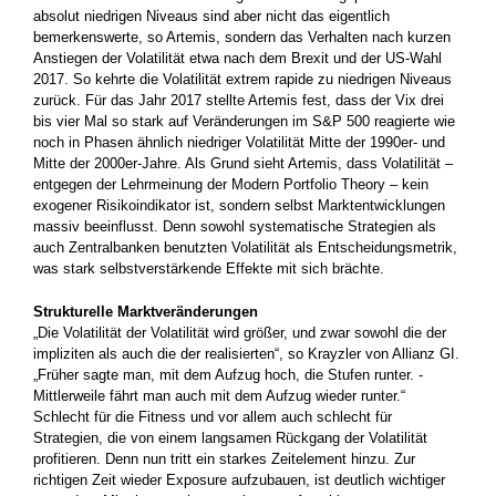
absolut ­niedrigen Niveaus sind aber nicht das eigentlich
bemerkenswerte, so Artemis, sondern das Verhalten nach kurzen
Anstiegen der ­Volatilität etwa nach dem Brexit und der US-Wahl
2017. So kehrte die Volatilität extrem rapide zu niedrigen Niveaus
zurück. Für das Jahr 2017 stellte Artemis fest, dass der Vix drei
bis vier Mal so stark auf Veränderungen im S&P 500 reagierte wie
noch in ­Phasen ­ähnlich niedriger Volatilität Mitte der 1990er- und
Mitte der 2000er-Jahre. Als Grund sieht Artemis, dass Volatilität –
entgegen der Lehrmeinung der Modern Portfolio Theory – kein
exogener ­Risikoindikator ist, sondern selbst Marktentwicklungen
massiv ­beeinflusst. Denn sowohl systematische Strategien als
auch ­Zentralbanken ­benutzten Volatilität als Entscheidungsmetrik,
was stark selbstverstärkende Effekte mit sich brächte.
Strukturelle Marktveränderungen
„Die Volatilität der Volatilität wird größer, und zwar sowohl die der
impliziten als auch die der realisierten“, so Krayzler von Allianz GI.
„Früher sagte man, mit dem Aufzug hoch, die Stufen runter. ­
Mittlerweile fährt man auch mit dem Aufzug wieder runter.“
Schlecht für die Fitness und vor allem auch schlecht für
Strategien, die von einem langsamen Rückgang der Volatilität
profitieren. Denn nun tritt ein starkes Zeitelement hinzu. Zur
richtigen Zeit wieder Exposure aufzubauen, ist deutlich wichtiger