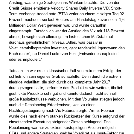
Anstieg, was ­einige Strategien ins Wanken brachte. Die von der
Credit Suisse emittierte Velocity Shares Daily Inverse VIX Short-
Term exchange-traded note (ETN) verlor an einem einzigen Tag 92
Prozent, nachdem sie laut Reuters am Handelstag zuvor noch 1,6
Milliarden ­Dollar Wert gewesen war, und wurde daraufhin
eingestampft. ­Tatsächlich war der Anstieg des Vix mit 118 Prozent
abrupt, ­bewegte sich ­allerdings im historischen Maßstab auf
durchaus gewöhnlichem Niveau. ­„Alles, was passiv in
Volatilitätsrisikoprämien investiert, geht ­tendenziell irgendwann den
Bach runter“, so Daniel ­Lucke von ­Feri. „Entweder es explodiert
oder es implodiert.“
Tatsächlich war es ein klassischer Fall von extremem Erfolg, der
schließlich sein eigenes Grab schaufelte. Denn durch die extrem
niedrige Volatilität, die sich durch das komplette Jahr 2017
durchgezogen hatte, performte das Produkt sowie weitere, ähnlich
­gestrickte Produkte sehr gut und konnte dadurch recht schnell
große Kapitalzuflüsse verbuchen. Mit den Volumina stiegen jedoch
auch die ­Rebalancing-Erfordernisse, was zu einer
Nachfragesteigerung nach Vix-Futures sorgte. Am 5. Februar
wurde dies nach einem starken Rücksetzer der Kurse aufgrund der
einsetzenden Erwartung ­steigender Zinsen schlagend: Das
Rebalancing war nur zu extrem kostspieligen Preisen möglich.
CTAs und andere Strategien, ­welche Volatilität als Input-Faktor zur