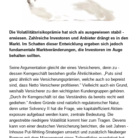
Die Volatilitätsrisikoprämie hat sich als ausgewiesen stabil ­
erwiesen. Zahlreiche Investoren und Anbieter drängt es in den
Markt. Im Schatten dieser Entwicklung ergeben sich jedoch
fundamentale Marktveränderungen, die Investoren im Auge
behalten sollten.
Seine Argumentation gleicht der eines Versicherers, denn zu ­
dessen Kerngeschäft bestehen große Ähnlichkeiten. „Puts sind
ganz ähnlich wie Versicherungsprämien, welche auch so bepreist
sind, dass Netto Versicherer profitieren.“ Vielleicht auch ein Grund,
weshalb Versicherer zu den wichtigsten Kundengruppen gehören.
„Durch ihr Kerngeschäft ist das Verständnis da bereits recht weit
gediehen.“ Andere Gründe sind natürlich regulatorischer Natur,
denn unter Solvency II hat die Frage, wie kapitaleffizient Aktien­
exposure aufgebaut werden kann, zentrale Bedeutung. Die
angestrebte niedrigere Volatilität kommt hier zum Tragen. Devens
kann von einer deutschen Versicherung berichten, die seit Jahren ­
Inhouse Put-Writing-Strategien umsetzt und zusätzlich Neuberger
Berman mit dem Management eines Teilportfolios mandatiert hat.