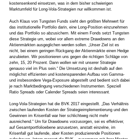
kostensenkend einsetzen, was in dem bisher schwierigen
Marktumfeld für Long-Vola-Strategien nur willkommen ist.
Auch Klaus von Tungsten Funds sieht den größten Mehrwert für
das institutionelle Portfolio darin, eine Long-Position einzunehmen
und das Portfolio so abzusichern. Mit einem Fonds setzt Tungsten
diese Strategie um, wobei vor allem extreme Drawdowns an den
Aktienmärkten ausgeglichen werden sollen. „Unser Ziel ist es
nicht, bei einem geringen Rückgang der Aktienmärkte einen Hedge
anzubieten. Wir positionieren uns gegen die richtigen ­Schläge von
zehn, 15, 20 Prozent. Dann wollen wir mit unserer Strategie
genauso viel im Plus sein.“ Die Umsetzung ist deshalb auf den
möglichst effizienten und kostensparenden Aufbau von ­Gamma-
und insbesondere Vega-Exposure abgestellt und bedient sich dabei
je nach Marktbedingung verschiedenen Instrumenten. Speziell
Ratio Spreads oder Calender Spreads seien interessant.
Long-Vola-Strategien hat die BVK 2017 eingestellt. „Das Verhältnis
zwischen laufenden Kosten der Strategieimplementierung und den
Gewinnen im Krisenfall war hier schlichtweg nicht mehr
ausreichend.“ Um für Drawdowns vorzusorgen, sei es effektiver,
auf ­Gesamtportfolioebene anzusetzen, anstatt einzelne, im
Krisenfall gut laufende, aber Kosten produzierende Positionen