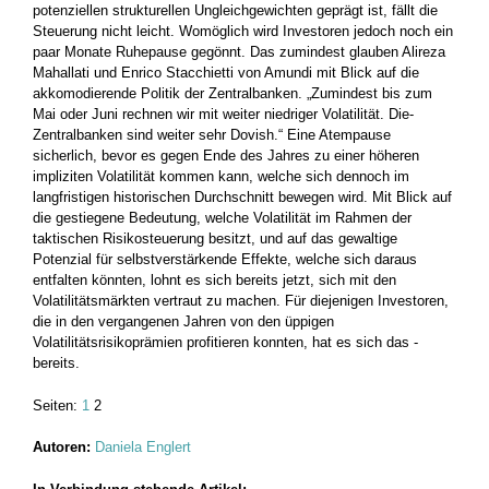
potenziellen strukturellen Ungleichgewichten geprägt ist, fällt die
Steuerung nicht leicht. Womöglich wird Investoren jedoch noch ein
paar Monate Ruhepause gegönnt. Das zumindest glauben ­Alireza
Mahallati und Enrico Stacchietti von Amundi mit Blick auf die
akkomodierende Politik der Zentralbanken. „Zumindest bis zum
Mai oder Juni rechnen wir mit weiter niedriger Volatilität. Die­
Zentralbanken sind weiter sehr Dovish.“ Eine Atempause
sicherlich, bevor es gegen Ende des Jahres zu einer höheren
impliziten Volatilität kommen kann, welche sich dennoch im
langfristigen historischen Durchschnitt bewegen wird. Mit Blick auf
die gestiegene Bedeutung, welche Volatilität im Rahmen der
taktischen ­Risikosteuerung besitzt, und auf das gewaltige
Potenzial für selbstverstärkende Effekte, welche sich daraus
entfalten könnten, lohnt es sich bereits jetzt, sich mit den
Volatilitätsmärkten vertraut zu ­machen. Für diejenigen Investoren,
die in den vergangenen Jahren von den ­üppigen
Volatilitätsrisikoprämien profitieren konnten, hat es sich das ­
bereits.
Seiten:
1
2
Autoren:
Daniela Englert