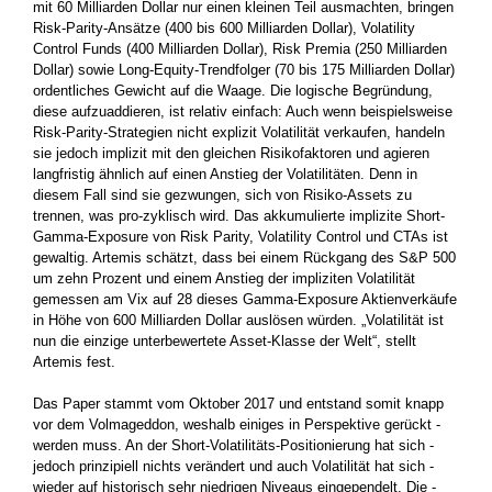
mit 60 ­Milliarden Dollar nur einen kleinen Teil ausmachten, bringen
Risk-Parity-Ansätze (400 bis 600 Milliarden Dollar), Volatility
Control Funds (400 Milliarden Dollar), Risk Premia (250 Milliarden
Dollar) sowie Long-Equity-Trendfolger (70 bis 175 Milliarden Dollar)
ordentliches Gewicht auf die Waage. Die logische Begründung,
diese aufzu­addieren, ist relativ einfach: Auch wenn beispielsweise
Risk-Parity-Strategien nicht explizit Volatilität verkaufen, handeln
sie jedoch implizit mit den gleichen Risikofaktoren und agieren
langfristig ähnlich auf einen Anstieg der Volatilitäten. Denn in
diesem Fall sind sie gezwungen, sich von Risiko-Assets zu
trennen, was pro-­zyklisch wird. Das akkumulierte implizite Short-
Gamma-Exposure von Risk Parity, Volatility Control und CTAs ist
gewaltig. Artemis schätzt, dass bei einem Rückgang des S&P 500
um zehn Prozent und einem Anstieg der impliziten Volatilität
gemessen am Vix auf 28 dieses Gamma-Exposure Aktienverkäufe
in Höhe von 600 ­Milliarden Dollar auslösen würden. „Volatilität ist
nun die einzige unterbewertete Asset-Klasse der Welt“, stellt
Artemis fest.
Das Paper stammt vom Oktober 2017 und entstand somit knapp
vor dem Volmageddon, weshalb einiges in Perspektive gerückt ­
werden muss. An der Short-Volatilitäts-Positionierung hat sich ­
jedoch prinzipiell nichts verändert und auch Volatilität hat sich ­
wieder auf ­historisch sehr niedrigen Niveaus eingependelt. Die ­