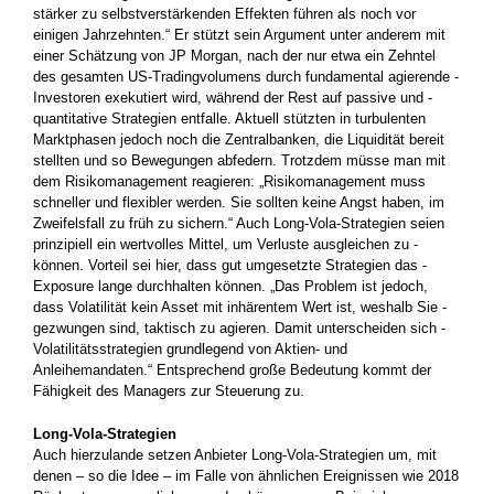
stärker zu selbstverstärkenden Effekten führen als noch vor
einigen Jahrzehnten.“ Er stützt sein Argument unter anderem mit
einer Schätzung von JP Morgan, nach der nur etwa ein Zehntel
des ­gesamten US-Tradingvolumens durch fundamental agierende ­
Investoren exekutiert wird, während der Rest auf passive und ­
quantitative Strategien entfalle. Aktuell stützten in turbulenten
Marktphasen jedoch noch die Zentralbanken, die Liquidität bereit
stellten und so Bewegungen abfedern. Trotzdem müsse man mit
dem Risiko­management reagieren: „Risikomanagement muss
schneller und flexibler werden. Sie sollten keine Angst haben, im
Zweifelsfall zu früh zu sichern.“ Auch Long-Vola-Strategien seien
prinzipiell ein wertvolles Mittel, um Verluste ausgleichen zu ­
können. Vorteil sei hier, dass gut umgesetzte Strategien das ­
Exposure lange durchhalten können. „Das Problem ist jedoch,
dass Volatilität kein Asset mit inhärentem Wert ist, weshalb Sie ­
gezwungen sind, taktisch zu agieren. Damit unterscheiden sich ­
Volatilitätsstrategien grundlegend von Aktien- und
Anleihemandaten.“ Entsprechend große Bedeutung kommt der
Fähigkeit des ­Managers zur Steuerung zu.
Long-Vola-Strategien
Auch hierzulande setzen Anbieter Long-Vola-Strategien um, mit
denen – so die Idee – im Falle von ähnlichen Ereignissen wie 2018