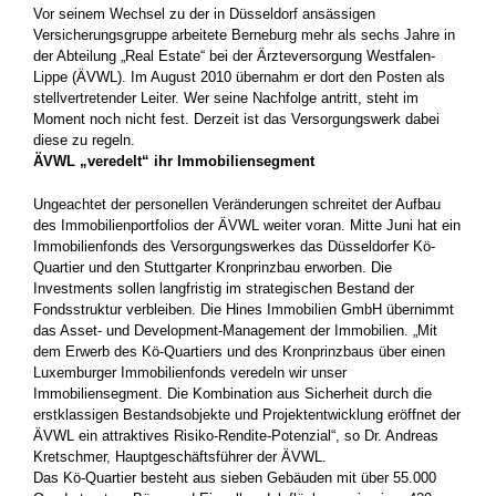
Vor seinem Wechsel zu der in Düsseldorf ansässigen
Versicherungsgruppe arbeitete Berneburg mehr als sechs Jahre in
der Abteilung „Real Estate“ bei der Ärzteversorgung Westfalen-
Lippe (ÄVWL). Im August 2010 übernahm er dort den Posten als
stellvertretender Leiter. Wer seine Nachfolge antritt, steht im
Moment noch nicht fest. Derzeit ist das Versorgungswerk dabei
diese zu regeln.
ÄVWL „veredelt“ ihr Immobiliensegment
Ungeachtet der personellen Veränderungen schreitet der Aufbau
des Immobilienportfolios der ÄVWL weiter voran. Mitte Juni hat ein
Immobilienfonds des Versorgungswerkes das Düsseldorfer Kö-
Quartier und den Stuttgarter Kronprinzbau erworben. Die
Investments sollen langfristig im strategischen Bestand der
Fondsstruktur verbleiben. Die Hines Immobilien GmbH übernimmt
das Asset- und Development-Management der Immobilien. „Mit
dem Erwerb des Kö-Quartiers und des Kronprinzbaus über einen
Luxemburger Immobilienfonds veredeln wir unser
Immobiliensegment. Die Kombination aus Sicherheit durch die
erstklassigen Bestandsobjekte und Projektentwicklung eröffnet der
ÄVWL ein attraktives Risiko-Rendite-Potenzial“, so Dr. Andreas
Kretschmer, Hauptgeschäftsführer der ÄVWL.
Das Kö-Quartier besteht aus sieben Gebäuden mit über 55.000