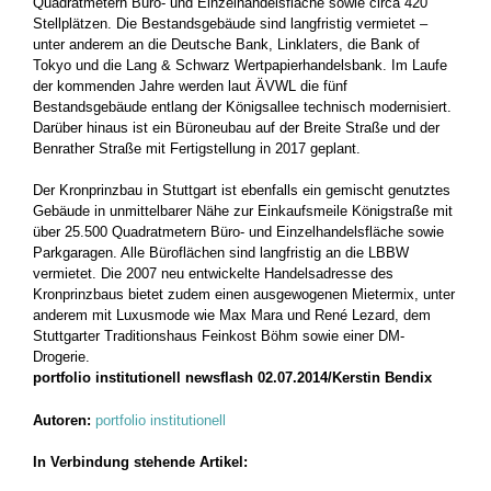
Quadratmetern Büro- und Einzelhandelsfläche sowie circa 420
Stellplätzen. Die Bestandsgebäude sind langfristig vermietet –
unter anderem an die Deutsche Bank, Linklaters, die Bank of
Tokyo und die Lang & Schwarz Wertpapierhandelsbank. Im Laufe
der kommenden Jahre werden laut ÄVWL die fünf
Bestandsgebäude entlang der Königsallee technisch modernisiert.
Darüber hinaus ist ein Büroneubau auf der Breite Straße und der
Benrather Straße mit Fertigstellung in 2017 geplant.
Der Kronprinzbau in Stuttgart ist ebenfalls ein gemischt genutztes
Gebäude in unmittelbarer Nähe zur Einkaufsmeile Königstraße mit
über 25.500 Quadratmetern Büro- und Einzelhandelsfläche sowie
Parkgaragen. Alle Büroflächen sind langfristig an die LBBW
vermietet. Die 2007 neu entwickelte Handelsadresse des
Kronprinzbaus bietet zudem einen ausgewogenen Mietermix, unter
anderem mit Luxusmode wie Max Mara und René Lezard, dem
Stuttgarter Traditionshaus Feinkost Böhm sowie einer DM-
Drogerie.
portfolio institutionell newsflash 02.07.2014/Kerstin Bendix
Autoren:
portfolio institutionell
In Verbindung stehende Artikel: