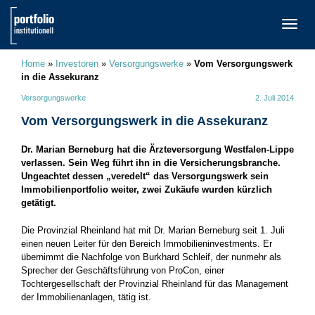
TOGG
NAVI
Home
»
Investoren
»
Versorgungswerke
»
Vom Versorgungswerk
in die Assekuranz
Versorgungswerke
2. Juli 2014
Vom Versorgungswerk in die Assekuranz
Dr. Marian Berneburg hat die Ärzteversorgung Westfalen-Lippe
verlassen. Sein Weg führt ihn in die Versicherungsbranche.
Ungeachtet dessen „veredelt“ das Versorgungswerk sein
Immobilienportfolio weiter, zwei Zukäufe wurden kürzlich
getätigt.
Die Provinzial Rheinland hat mit Dr. Marian Berneburg seit 1. Juli
einen neuen Leiter für den Bereich Immobilieninvestments. Er
übernimmt die Nachfolge von Burkhard Schleif, der nunmehr als
Sprecher der Geschäftsführung von ProCon, einer
Tochtergesellschaft der Provinzial Rheinland für das Management
der Immobilienanlagen, tätig ist.