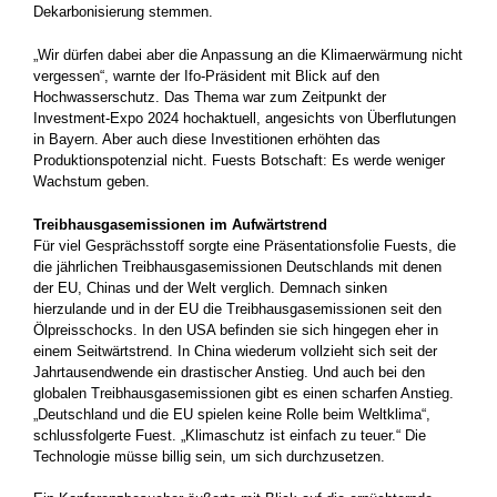
Dekarbonisierung stemmen.
„Wir dürfen dabei aber die Anpassung an die Klimaerwärmung nicht
vergessen“, warnte der Ifo-Präsident mit Blick auf den
Hochwasserschutz. Das Thema war zum Zeitpunkt der
Investment-Expo 2024 hochaktuell, angesichts von Überflutungen
in Bayern. Aber auch diese Investitionen erhöhten das
Produktionspotenzial nicht. Fuests Botschaft: Es werde weniger
Wachstum geben.
Treibhausgasemissionen im Aufwärtstrend
Für viel Gesprächsstoff sorgte eine Präsentationsfolie Fuests, die
die jährlichen Treibhausgasemissionen Deutschlands mit denen
der EU, Chinas und der Welt verglich. Demnach sinken
hierzulande und in der EU die Treibhausgasemissionen seit den
Ölpreisschocks. In den USA befinden sie sich hingegen eher in
einem Seitwärtstrend. In China wiederum vollzieht sich seit der
Jahrtausendwende ein drastischer Anstieg. Und auch bei den
globalen Treibhausgasemissionen gibt es einen scharfen Anstieg.
„Deutschland und die EU spielen keine Rolle beim Weltklima“,
schlussfolgerte Fuest. „Klimaschutz ist einfach zu teuer.“ Die
Technologie müsse billig sein, um sich durchzusetzen.