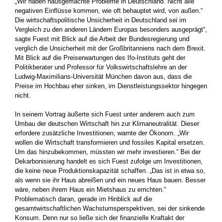
„Wir haben hausgemachte Probleme in Deutschland. Nicht alle
negativen Einflüsse kommen, wie oft behauptet wird, von außen.“
Die wirtschaftspolitische Unsicherheit in Deutschland sei im
Vergleich zu den anderen Ländern Europas besonders ausgeprägt“,
sagte Fuest mit Blick auf die Arbeit der Bundesregierung und
verglich die Unsicherheit mit der Großbritanniens nach dem Brexit.
Mit Blick auf die Preiserwartungen des Ifo-Instituts geht der
Politikberater und Professor für Volkswirtschaftslehre an der
Ludwig-Maximilians-Universität München davon aus, dass die
Preise im Hochbau eher sinken, im Dienstleistungssektor hingegen
nicht.
In seinem Vortrag äußerte sich Fuest unter anderem auch zum
Umbau der deutschen Wirtschaft hin zur Klimaneutralität. Dieser
erfordere zusätzliche Investitionen, warnte der Ökonom. „Wir
wollen die Wirtschaft transformieren und fossiles Kapital ersetzen.
Um das hinzubekommen, müssten wir mehr investieren.“ Bei der
Dekarbonisierung handelt es sich Fuest zufolge um Investitionen,
die keine neue Produktionskapazität schaffen. „Das ist in etwa so,
als wenn sie ihr Haus abreißen und ein neues Haus bauen. Besser
wäre, neben ihrem Haus ein Mietshaus zu errichten.“
Problematisch daran, gerade im Hinblick auf die
gesamtwirtschaftlichen Wachstumsperspektiven, sei der sinkende
Konsum. Denn nur so ließe sich der finanzielle Kraftakt der