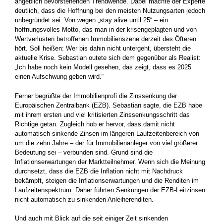
angeblich bevorstehenden Trendwende. Dabei machte der Experte
deutlich, dass die Hoffnung bei den meisten Nutzungsarten jedoch
unbegründet sei. Von wegen „stay alive until 25“ – ein
hoffnungsvolles Motto, das man in der krisengeplagten und von
Wertverlusten betroffenen Immobilienszene derzeit des Öfteren
hört. Soll heißen: Wer bis dahin nicht untergeht, übersteht die
aktuelle Krise. Sebastian outete sich dem gegenüber als Realist:
„Ich habe noch kein Modell gesehen, das zeigt, dass es 2025
einen Aufschwung geben wird.“
Ferner begrüßte der Immobilienprofi die Zinssenkung der
Europäischen Zentralbank (EZB). Sebastian sagte, die EZB habe
mit ihrem ersten und viel kritisierten Zinssenkungsschritt das
Richtige getan. Zugleich hob er hervor, dass damit nicht
automatisch sinkende Zinsen im längeren Laufzeitenbereich von
um die zehn Jahre – der für Immobilienanleger von viel größerer
Bedeutung sei – verbunden sind. Grund sind die
Inflationserwartungen der Marktteilnehmer. Wenn sich die Meinung
durchsetzt, dass die EZB die Inflation nicht mit Nachdruck
bekämpft, steigen die Inflationserwartungen und die Renditen im
Laufzeitenspektrum. Daher führten Senkungen der EZB-Leitzinsen
nicht automatisch zu sinkenden Anleiherenditen.
Und auch mit Blick auf die seit einiger Zeit sinkenden