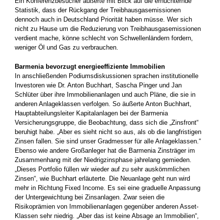
Ein Konferenzbesucher äußerte mit Blick auf die ernüchternde
Statistik, dass der Rückgang der Treibhausgasemissionen
dennoch auch in Deutschland Priorität haben müsse. Wer sich
nicht zu Hause um die Reduzierung von Treibhausgasemissionen
verdient mache, könne schlecht von Schwellenländern fordern,
weniger Öl und Gas zu verbrauchen.
Barmenia bevorzugt energieeffiziente Immobilien
In anschließenden Podiumsdiskussionen sprachen institutionelle
Investoren wie Dr. Anton Buchhart, Sascha Pinger und Jan
Schlüter über ihre Immobilienanlagen und auch Pläne, die sie in
anderen Anlageklassen verfolgen. So äußerte Anton Buchhart,
Hauptabteilungsleiter Kapitalanlagen bei der Barmenia
Versicherungsgruppe, die Beobachtung, dass sich die „Zinsfront“
beruhigt habe. „Aber es sieht nicht so aus, als ob die langfristigen
Zinsen fallen. Sie sind unser Gradmesser für alle Anlageklassen.“
Ebenso wie andere Großanleger hat die Barmenia Zinsträger im
Zusammenhang mit der Niedrigzinsphase jahrelang gemieden.
„Dieses Portfolio füllen wir wieder auf zu sehr auskömmlichen
Zinsen“, wie Buchhart erläuterte. Die Neuanlage geht nun wird
mehr in Richtung Fixed Income. Es sei eine graduelle Anpassung
der Untergewichtung bei Zinsanlagen. Zwar seien die
Risikoprämien von Immobilienanlagen gegenüber anderen Asset-
Klassen sehr niedrig. „Aber das ist keine Absage an Immobilien“,