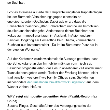
so Buchhart.
Großes Interesse äußerte der Hauptabteilungsleiter Kapitalanlagen
bei der Barmenia Versicherungsgruppe einerseits an
energieeffizienten Gebäuden. Dabei gab er an, dass die
Preisschere zwischen „alten Schätzchen“ und neuen Immobilien
deutlich auseinander gehe. Andererseits richtet Buchhart den
Fokus auf Immobilienanlagen im Ausland. In Asien und zum
Beispiel Hongkong sei Homeoffice kein Thema, kommentierte
Buchhart aus Investorensicht. „Da ist im Büro mehr Platz als in
der eigenen Wohnung.“
Auf der Konferenz wurde wiederholt die Aussage getroffen, dass
die Schockstarre an den Immobilienmärkten vom Tisch sei.
Besucher prognostizierten, dass es in absehbarer Zeit wieder mehr
Transaktionen geben werde. Treiber der Erholung könnten „nicht-
traditionelle Investoren“ wie Family Offices sein. Sie könnten
insbesondere
den kriselnden Projektentwicklungsmarkt
aus dem
Wasser ziehen, hieß es.
WPV zeigt sich positiv gegenüber Asien/Pazifik-Region (ex
China)
Sascha Pinger, Geschäftsführer des Versorgungswerks der