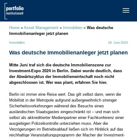
TOGG
NAVI
Home
»
Asset Management
»
Immobilien
»
Was deutsche
Immobilienanleger jetzt planen
Immobilien
18. Juni 2024
Was deutsche Immobilienanleger jetzt planen
Mitte Juni traf sich die deutsche Immobilienszene zur
Investment-Expo 2024 in Berlin. Dabei wurde deutlich, dass
der Abwärtszyklus der Immobilienwirtschaft noch nicht
abgeschlossen ist. Wer was plant, erfahren Sie hier.
Berlin ist immer eine Reise wert. Das gilt selbst dann, wenn die
Mobilität in der Metropole aufgrund außergewöhnlich strenger
Sicherheitsvorkehrungen während des Besuchs eines
ausländischen Staatsgastes eingeschränkt ist – und man sich
selbst als akkreditierter Medienpartner einer Fachkonferenz einer
ausgiebigen Polizeikontrolle unterziehen muss. Aber die
Verzögerungen im Betriebsablauf ließen sich im Hinblick auf das
reichhaltige Veranstaltungsprogramm der Macher der Investment-