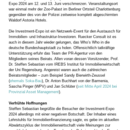
Expo 2024 am 12. und 13. Juni verschmerzen. Veranstaltungsort
war einmal mehr der Zoo-Palast im Berliner Ortsteil Charlottenburg
gegenüber des von der Polizei zeitweise komplett abgeschirmten
Waldorf Astoria Hotels.
Die Investment-Expo ist ein Netzwerk-Event für den Austausch für
Immobilien- und Infrastruktur-Investoren. Ruecker Consult ist es
auch in diesem Jahr wieder gelungen, das Who’s Who in die
deutsche Bundeshauptstadt zu holen. Offensichtlich tatkräftige
Unterstützung erfuhr das Team der PR-Agentur von den
Mitgliedern seines Beirats. Allen voran dessen Vorsitzender, Prof.
Dr. Steffen Sebastian vom IREBS Institut für Immobilienwirtschaft
der Uni Regensburg. Angereist waren auch die zahlreichen
Beiratsmitglieder – zum Beispiel Sandy Bierwirth-Zeussel
(
ehemals Soka-Bau
), Dr. Anton Buchhart von der Barmenia,
Sascha Pinger (WPV) und Jan Schlüter (
seit Mitte April 2024 bei
Provinzial Asset Management
).
Verfrühte Hoffnungen
Steffen Sebastian begrüßte die Besucher der Investment-Expo
2024 allerdings mit einer negativen Botschaft. Der Inhaber eines
Lehrstuhls für Immobilienfinanzierung sagte, es gebe im aktuellen
Abwärtszyklus der Immobilienwirtschaft viele Meinungen zur