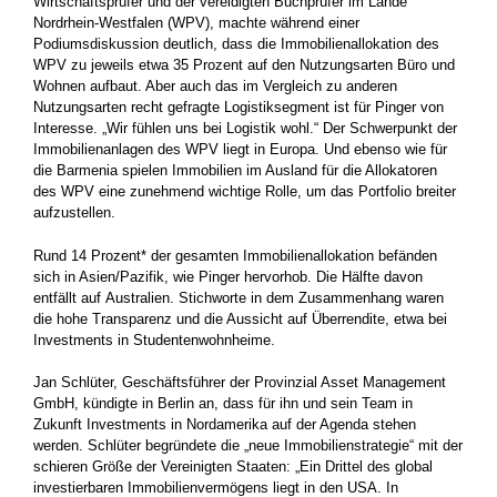
Wirtschaftsprüfer und der vereidigten Buchprüfer im Lande
Nordrhein-Westfalen (WPV), machte während einer
Podiumsdiskussion deutlich, dass die Immobilienallokation des
WPV zu jeweils etwa 35 Prozent auf den Nutzungsarten Büro und
Wohnen aufbaut. Aber auch das im Vergleich zu anderen
Nutzungsarten recht gefragte Logistiksegment ist für Pinger von
Interesse. „Wir fühlen uns bei Logistik wohl.“ Der Schwerpunkt der
Immobilienanlagen des WPV liegt in Europa. Und ebenso wie für
die Barmenia spielen Immobilien im Ausland für die Allokatoren
des WPV eine zunehmend wichtige Rolle, um das Portfolio breiter
aufzustellen.
Rund 14 Prozent* der gesamten Immobilienallokation befänden
sich in Asien/Pazifik, wie Pinger hervorhob. Die Hälfte davon
entfällt auf Australien. Stichworte in dem Zusammenhang waren
die hohe Transparenz und die Aussicht auf Überrendite, etwa bei
Investments in Studentenwohnheime.
Jan Schlüter, Geschäftsführer der Provinzial Asset Management
GmbH, kündigte in Berlin an, dass für ihn und sein Team in
Zukunft Investments in Nordamerika auf der Agenda stehen
werden. Schlüter begründete die „neue Immobilienstrategie“ mit der
schieren Größe der Vereinigten Staaten: „Ein Drittel des global
investierbaren Immobilienvermögens liegt in den USA. In