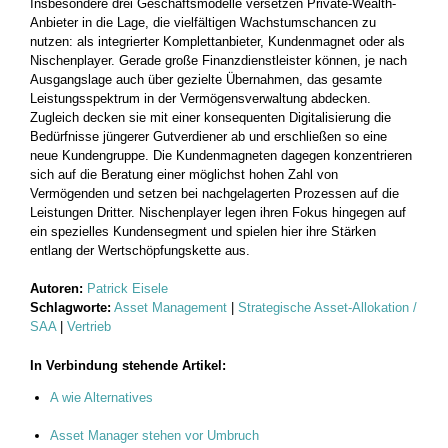
Insbesondere drei Geschäftsmodelle versetzen Private-Wealth-
Anbieter in die Lage, die vielfältigen Wachstumschancen zu
nutzen: als integrierter Komplettanbieter, Kundenmagnet oder als
Nischenplayer. Gerade große Finanzdienstleister können, je nach
Ausgangslage auch über gezielte Übernahmen, das gesamte
Leistungsspektrum in der Vermögensverwaltung abdecken.
Zugleich decken sie mit einer konsequenten Digitalisierung die
Bedürfnisse jüngerer Gutverdiener ab und erschließen so eine
neue Kundengruppe. Die Kundenmagneten dagegen konzentrieren
sich auf die Beratung einer möglichst hohen Zahl von
Vermögenden und setzen bei nachgelagerten Prozessen auf die
Leistungen Dritter. Nischenplayer legen ihren Fokus hingegen auf
ein spezielles Kundensegment und spielen hier ihre Stärken
entlang der Wertschöpfungskette aus.
Autoren:
Patrick Eisele
Schlagworte:
Asset Management
|
Strategische Asset-Allokation /
SAA
|
Vertrieb
In Verbindung stehende Artikel:
A wie Alternatives
Asset Manager stehen vor Umbruch