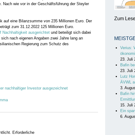
. Nach wie vor in der Geschäftsführung der Steyler
Zum Lesen
nk auf eine Bilanzsumme von 235 Millionen Euro. Der
trägt zum 31.12.2022 125 Millionen Euro.
f Nachhaltigkeit ausgerichtet
und beteiligt sich dabei
e sich nach eigenen Angaben zwei Jahre lang an
MEISTG
asilianischen Regierung zum Schutz des
Verius: 
ökonomi
23. Juli
Bafin be
23. Juli
Lutz Hor
ÄVWL a
3. Augu
er nachhaltiger Investor ausgezeichnet
Bafin hi
Ermittl
lemma
15. Juli
Ein spa
6. Augu
tlicht.
Erforderliche