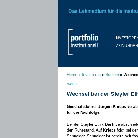
Das Leitmedium für die institu
INVESTORE
MEINUNGEN
Home
»
Investoren
»
Banken
»
Wechsel
Banken
Wechsel bei der Steyler Et
Geschäftsführer Jürgen Knieps verab
für die Nachfolge.
Bei der Steyler Ethik Bank verabschied
den Ruhestand. Auf Knieps folgt bei de
Schneider. Schneider ist bereits seit fa