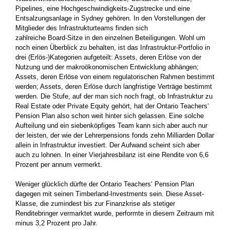
Pipelines, eine Hochgeschwindigkeits-Zugstrecke und eine
Entsalzungsanlage in Sydney gehören. In den Vorstellungen der
Mitglieder des Infrastrukturteams finden sich
zahlreiche Board-Sitze in den einzelnen Beteiligungen. Wohl um
noch einen Überblick zu behalten, ist das Infrastruktur-Portfolio in
drei (Erlös-)Kategorien aufgeteilt: Assets, deren Erlöse von der
Nutzung und der makroökonomischen Entwicklung abhängen;
Assets, deren Erlöse von einem regulatorischen Rahmen bestimmt
werden; Assets, deren Erlöse durch langfristige Verträge bestimmt
werden. Die Stufe, auf der man sich noch fragt, ob Infrastruktur zu
Real Estate oder Private Equity gehört, hat der Ontario Teachers‘
Pension Plan also schon weit hinter sich gelassen. Eine solche
Aufteilung und ein siebenköpfiges Team kann sich aber auch nur
der leisten, der wie der Lehrerpensions fonds zehn Milliarden Dollar
allein in Infrastruktur investiert. Der Aufwand scheint sich aber
auch zu lohnen. In einer Vierjahresbilanz ist eine Rendite von 6,6
Prozent per annum vermerkt.
Weniger glücklich dürfte der Ontario Teachers‘ Pension Plan
dagegen mit seinen Timberland-Investments sein. Diese Asset-
Klasse, die zumindest bis zur Finanzkrise als stetiger
Renditebringer vermarktet wurde, performte in diesem Zeitraum mit
minus 3,2 Prozent pro Jahr.