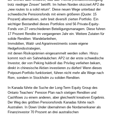
trotz niedriger Zinsen“ betrifft. Im hohen Norden skizziert AP2 die
„new routes to a solid return“. Diese neuen Wege unterbaut der
schwedische Pensionsfonds mit einem größeren (Quote: 15
Prozent) alternativen, sehr breit diversifi zierten Portfolio. Ein
wichtiger Bestandteil dieses Portfolios sind 56 Private-Equity-
Fonds von 27 verschiedenen Beteiligungsmanagern. Diese fuhren
17 Prozent Rendite im vergangenen Jahr ein. Weitere Zutaten für
solide Renditen: Wandelanleihen,
Immobilien, Wald- und Agrarinvestments sowie eigene
Hedgefondsstrategien,
mit denen Risikoprämien eingesammelt werden sollen. Hinzu
kommt noch ein Sahnehäubchen: AP2 ist der erste schwedische
Investor, der von Peking huldvoll das Privileg verliehen bekam,
direkt in chinesische Aktien investieren zu dürfen! Wenn dieses
Potpourri-Portfolio funktioniert, führen nicht mehr alle Wege nach
Rom, sondern in Stockholm zu soliden Renditen.
In Kanada führte die Suche der Long-Term Equity Group des
Ontario Teachers‘ Pension Plan nach stetigen Renditen und
Cashflows zu einem anderen, aber gleichwohl kreativen Ergebnis.
Der Weg des größten Pensionsfonds Kanadas führte nach
Australien. In Down Under übernahmen die Nordamerikaner als
Finanzinvestor 70 Prozent an drei australischen