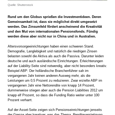
Quelle: Shutterstock
Rund um den Globus sprießen die Investmentideen. Deren
Gemeinsamkeit ist, dass sie möglichst direkt umgesetzt
werden. Das Zinsumfeld fördert anscheinend die Kreativität
und den Mut von internationalen Pensionsfonds. Fündig
werden diese aber nicht nur in China und in Australien.
Altersvorsorgeeinrichtungen haben einen schweren Stand.
Demografie, Langlebigkeit und natürlich die niedrigen Zinsen
belasten sowohl die Aktiva als auch die Passiva. Darunter leiden
deutsche und auch ausländische Einrichtungen. Erleichterungen
auf der Liability-Seite sind notwendig, aber nicht besonders kreativ.
Beispiel ABP: Der holländische Branchenführer sah im
vergangenen Jahr keinen anderen Ausweg mehr, als die
Leistungen um 0,5 Prozent zu reduzieren. Zwar erzielte ABP im
vergangenen Jahr eine Nettorendite von knapp 14 Prozent,
dummerweise stiegen aber auch die Pension Liabilities 2012 um
knapp elf Prozent, so dass die Funding Ratio weiter unter 100
Prozent verharrt.
Auf der Asset-Seite zeigen sich Pensionseinrichtungen jenseits
der Grenze aber kreativer, was das Thema „Renditeverstetigung