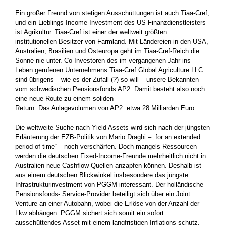
Ein großer Freund von stetigen Ausschüttungen ist auch Tiaa-Cref,
und ein Lieblings-Income-Investment des US-Finanzdienstleisters
ist Agrikultur. Tiaa-Cref ist einer der weltweit größten
institutionellen Besitzer von Farmland. Mit Ländereien in den USA,
Australien, Brasilien und Osteuropa geht im Tiaa-Cref-Reich die
Sonne nie unter. Co-Investoren des im vergangenen Jahr ins
Leben gerufenen Unternehmens Tiaa-Cref Global Agriculture LLC
sind übrigens – wie es der Zufall (?) so will – unsere Bekannten
vom schwedischen Pensionsfonds AP2. Damit besteht also noch
eine neue Route zu einem soliden
Return. Das Anlagevolumen von AP2: etwa 28 Milliarden Euro.
Die weltweite Suche nach Yield Assets wird sich nach der jüngsten
Erläuterung der EZB-Politik von Mario Draghi – „for an extended
period of time“ – noch verschärfen. Doch mangels Ressourcen
werden die deutschen Fixed-Income-Freunde mehrheitlich nicht in
Australien neue Cashflow-Quellen anzapfen können. Deshalb ist
aus einem deutschen Blickwinkel insbesondere das jüngste
Infrastrukturinvestment von PGGM interessant. Der holländische
Pensionsfonds- Service-Provider beteiligt sich über ein Joint
Venture an einer Autobahn, wobei die Erlöse von der Anzahl der
Lkw abhängen. PGGM sichert sich somit ein sofort
ausschüttendes Asset mit einem langfristigen Inflations schutz.