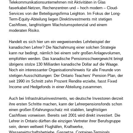
Telekommunikationsunternehmen mit Aktivitäten in Glas
faserkabel-Netzen, Rechenzentren und – hoch modern – Cloud-
Services von der Beteiligungsfirma Leighton. Im Fokus der Long-
Term-Equity-Abteilung liegen Direktinvestments mit stetigen
Cashflows, langfristigem Wachstumspotenzial und einem
moderaten Risiko.
Handelt es sich hier um ein wegweisendes Lehrbeispiel der
kanadischen Lehrer? Die Nachahmung einer solchen Strategie
kann nur bedingt, nämlich bei einem sehr großen Anlagevolumen,
empfohlen werden. Das kanadische Pensionsschwergewicht bringt
übrigens stolze 130 Milliarden kanadische Dollar auf die Waage.
Noch ein interessanter Organisationshinweis für alle Freunde von
stetigen Ausschüttungen: Der Ontario Teachers‘ Pension Plan, der
seit 1990 im Schnitt zehn Prozent Rendite erzielte, fasst Fixed
Income und Hedgefonds in einer Abteilung zusammen.
Auch bei Infrastrukturinvestments, wo deutsche Investoren derzeit
ihre ersten Schritte machen, kann der Lehrerpensionsfonds schon
einen großen Erfahrungsschatz mit stabilen, langfristigen
Cashflows vorweisen. Bereits seit 2001 wird direkt investiert. Die
Lehrer in Ontario dürften die einzigen Vertreter ihrer Berufsgruppe
sein, denen weltweit Flughäfen, Kraftwerke,
Wasserwirtschaftsbetriebe, Gasnetze, Container-Terminals,