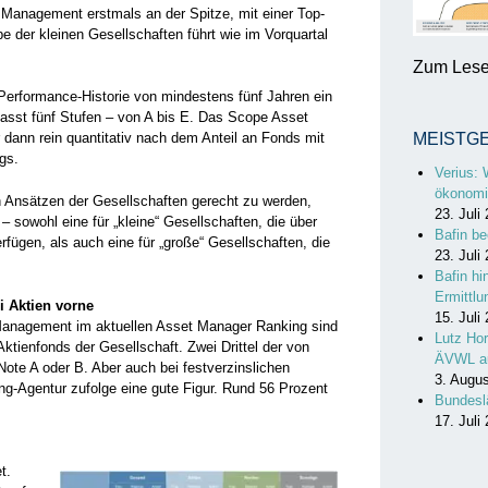
 Management erstmals an der Spitze, mit einer Top-
 der kleinen Gesellschaften führt wie im Vorquartal
Zum Lesen
 Performance-Historie von mindestens fünf Jahren ein
asst fünf Stufen – von A bis E. Das Scope Asset
 dann rein quantitativ nach dem Anteil an Fonds mit
MEISTG
gs.
Verius: 
ökonomi
n Ansätzen der Gesellschaften gerecht zu werden,
23. Juli
– sowohl eine für „kleine“ Gesellschaften, die über
Bafin be
rfügen, als auch eine für „große“ Gesellschaften, die
23. Juli
Bafin hi
Ermittl
i Aktien vorne
15. Juli
Management im aktuellen Asset Manager Ranking sind
Lutz Hor
Aktienfonds der Gesellschaft. Zwei Drittel der von
ÄVWL a
Note A oder B. Aber auch bei festverzinslichen
3. Augu
ng-Agentur zufolge eine gute Figur. Rund 56 Prozent
Bundesl
17. Juli
t.