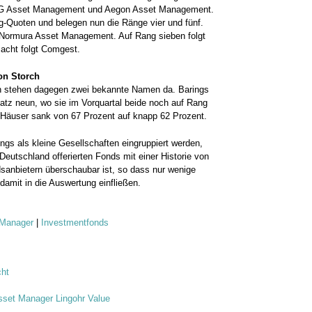
FG Asset Management und Aegon Asset Management.
ng-Quoten und belegen nun die Ränge vier und fünf.
 Normura Asset Management. Auf Rang sieben folgt
 acht folgt Comgest.
on Storch
ten stehen dagegen zwei bekannte Namen da. Barings
latz neun, wo sie im Vorquartal beide noch auf Rang
r Häuser sank von 67 Prozent auf knapp 62 Prozent.
s als kleine Gesellschaften eingruppiert werden,
Deutschland offerierten Fonds mit einer Historie von
sanbietern überschaubar ist, so dass nur wenige
damit in die Auswertung einfließen.
 Manager
|
Investmentfonds
cht
sset Manager Lingohr Value