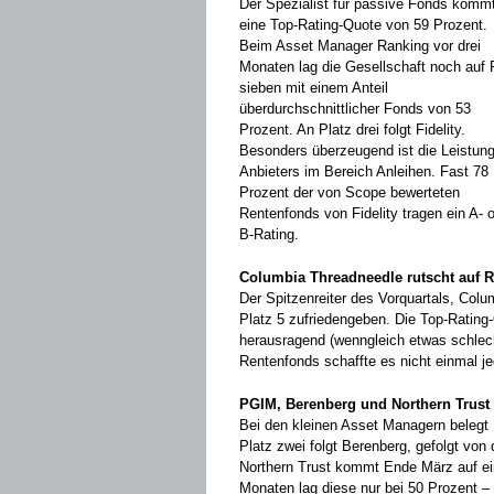
Der Spezialist für passive Fonds kommt
eine Top-Rating-Quote von 59 Prozent.
Beim Asset Manager Ranking vor drei
Monaten lag die Gesellschaft noch auf
sieben mit einem Anteil
überdurchschnittlicher Fonds von 53
Prozent. An Platz drei folgt Fidelity.
Besonders überzeugend ist die Leistun
Anbieters im Bereich Anleihen. Fast 78
Prozent der von Scope bewerteten
Rentenfonds von Fidelity tragen ein A- 
B-Rating.
Columbia Threadneedle rutscht auf R
Der Spitzenreiter des Vorquartals, Col
Platz 5 zufriedengeben. Die Top-Rating
herausragend (wenngleich etwas schlech
Rentenfonds schaffte es nicht einmal jed
PGIM, Berenberg und Northern Trust f
Bei den kleinen Asset Managern belegt 
Platz zwei folgt Berenberg, gefolgt von 
Northern Trust kommt Ende März auf ei
Monaten lag diese nur bei 50 Prozent –