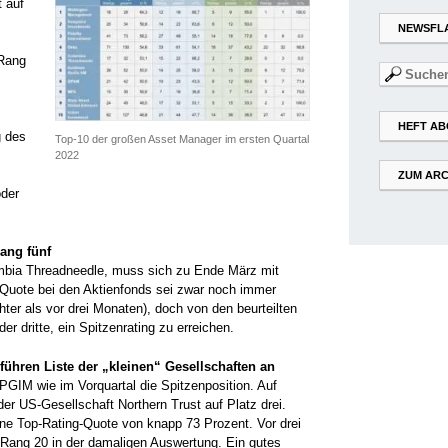
 auf
NEWSFL
 Rang
Suchen
nach:
HEFT AB
g des
Top-10 der großen Asset Manager im ersten Quartal
2022
ZUM ARC
oder
ang fünf
umbia Threadneedle, muss sich zu Ende März mit
-Quote bei den Aktienfonds sei zwar noch immer
ter als vor drei Monaten), doch von den beurteilten
er dritte, ein Spitzenrating zu erreichen.
ühren Liste der „kleinen“ Gesellschaften an
PGIM wie im Vorquartal die Spitzenposition. Auf
der US-Gesellschaft Northern Trust auf Platz drei.
ne Top-Rating-Quote von knapp 73 Prozent. Vor drei
 Rang 20 in der damaligen Auswertung. Ein gutes