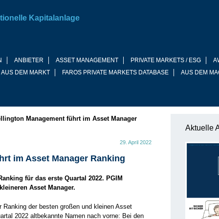
tionelle Kapitalanlage
N
ANBIETER
ASSET MANAGEMENT
PRIVATE MARKETS / ESG
A
 AUS DEM MARKT
FAROS PRIVATE MARKETS DATABASE
AUS DEM MA
llington Management führt im Asset Manager
Aktuelle 
29. April 2022
hrt im Asset Manager Ranking
nking für das erste Quartal 2022. PGIM
kleineren Asset Manager.
hr Ranking der besten großen und kleinen Asset
uartal 2022 altbekannte Namen nach vorne: Bei den