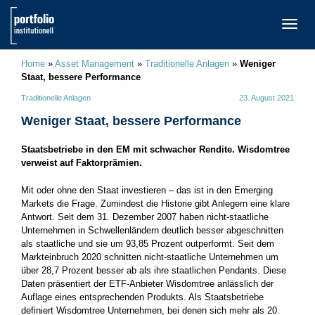
TOGG
NAVI
Home
»
Asset Management
»
Traditionelle Anlagen
»
Weniger
Staat, bessere Performance
Traditionelle Anlagen
23. August 2021
Weniger Staat, bessere Performance
Staatsbetriebe in den EM mit schwacher Rendite. Wisdomtree
verweist auf Faktorprämien.
Mit oder ohne den Staat investieren – das ist in den Emerging
Markets die Frage. Zumindest die Historie gibt Anlegern eine klare
Antwort. Seit dem 31. Dezember 2007 haben nicht-staatliche
Unternehmen in Schwellenländern deutlich besser abgeschnitten
als staatliche und sie um 93,85 Prozent outperformt. Seit dem
Markteinbruch 2020 schnitten nicht-staatliche Unternehmen um
über 28,7 Prozent besser ab als ihre staatlichen Pendants. Diese
Daten präsentiert der ETF-Anbieter Wisdomtree anlässlich der
Auflage eines entsprechenden Produkts. Als Staatsbetriebe
definiert Wisdomtree Unternehmen, bei denen sich mehr als 20