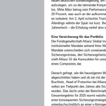
neuen deutschen Bundesregierung, ein 
aufzulegen, um so die lahmende Konjun
los, Mitte März betrug sein Performan
20 Prozent, was auch an der aufkomme
es turbulent: Am 2. April schockte Trum
Allerdings währte der Spuk nur kurz. Be
Jahreshoch – die Erholung verlief also v
Eine Versicherung für das Portfolio
Die Fondsgesellschaft Allianz Global In
institutioneller Mandate anhand ihres W
Mandate unterscheiden sich voneinande
Sicherungsniveau, den Sicherungshoriz
stellt Allianz GI die Kennzahlen für un
eines Composites dar.
Danach gefragt, wie die hauseigenen W
abgeschnitten haben und ob sie mit der 
Buchholz, Head of Protection bei Allianz
selbst am Tiefpunkt des Jahres alle Si
wurden. Das leicht unter der Benchmark
Gesamtergebnis für 2025 wurmt natürlich
einer konsequenten Sicherungsstrategi
unterdurchschnittlich an einer v-förmige