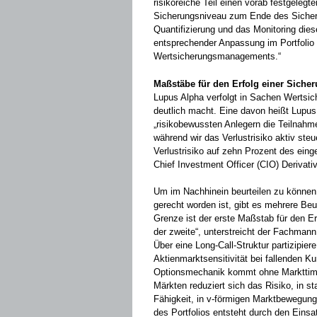
risikoreiche Teil einen vorab festgeleg
Sicherungsniveau zum Ende des Sicheru
Quantifizierung und das Monitoring die
entsprechender Anpassung im Portfolio 
Wertsicherungsmanagements.“
Maßstäbe für den Erfolg einer Sicher
Lupus Alpha verfolgt in Sachen Wertsic
deutlich macht. Eine davon heißt Lupus
„risikobewussten Anlegern die Teilnahm
während wir das Verlustrisiko aktiv steu
Verlustrisiko auf zehn Prozent des eing
Chief Investment Officer (CIO) Derivati
Um im Nachhinein beurteilen zu könne
gerecht worden ist, gibt es mehrere Beur
Grenze ist der erste Maßstab für den Erf
der zweite“, unterstreicht der Fachmann
Über eine Long-Call-Struktur partizipie
Aktienmarktsensitivität bei fallenden K
Optionsmechanik kommt ohne Markttimin
Märkten reduziert sich das Risiko, in st
Fähigkeit, in v-förmigen Marktbewegung
des Portfolios entsteht durch den Eins