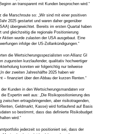
 Beginn an transparent mit Kunden besprochen wird.“
die Marschroute so: „Wir sind mit einer positiven
Jahr 2025 gestartet und waren daher gegenüber
(SAA) übergewichtet. Bereits im ersten Quartal haben
t und gleichzeitig die regionale Positionierung
r Aktien wurde zulasten der USA ausgebaut. Eine
rwerfungen infolge der US-Zollankündigungen.“
erten die Wertsicherungsspezialisten von Allianz GI
en zugunsten kurzlaufender, qualitativ hochwertiger
erholung konnten wir folgerichtig nur teilweise
. „In der zweiten Jahreshälfte 2025 haben wir
t – finanziert über den Abbau der kurzen Renten.“
ld der Kunden in den Wertsicherungsmandaten vor
 die Expertin weit aus: „Die Risikopositionierung des
g zwischen ertragsbringenden, aber risikotragenden,
 Renten, Geldmarkt, Kasse) wird fortlaufend auf Basis
sdaten so bestimmt, dass das definierte Risikobudget
halten wird.“
portfolio jederzeit so positioniert sei, dass der