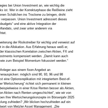
egies bei Union Investment an, wie wichtig die
ist. Wer in der Korrekturphase die Reißleine zieht
benen Schäfchen ins Trockene zu bringen, droht
u verpassen. Union Investment adressiert dieses
budgets“ und eine aktive Integration der
 Mandats, und zwar unter anderem via
htet.
terung der Risikotreiber für wichtig und verweist auf
in die Allokation. Aus Erfahrung heraus weiß er,
er klassischen Korrelation zwischen Aktien, FX und
estments kompensiert werden. „Damit kann auch
en wie zum Beispiel Momentum fokussiert werden.“
Anleger aus einem fixen Angebot an
herauspicken: möglich sind 90, 93, 96 und 98
t eine Optionsreplikation mit integriertem Best-of-
r Wertsicherung“ richtet sich permanent in kleinen
eispielweise in einer Krise Renten besser als Aktien,
on Aktien nach Renten umgeschichtet“, wie wir von
ben Ihre Wertsicherungskonzepte im Börsenjahr 2025
lung zufrieden? „Wir blicken hochzufrieden auf ein
Antwort von Metzler Asset Management. „Die