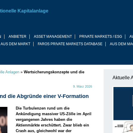
tionelle Kapitalanlage
N
ANBIETER
ASSET MANAGEMENT
PRIVATE MARKETS / ESG
A
 AUS DEM MARKT
FAROS PRIVATE MARKETS DATABASE
AUS DEM MA
elle Anlagen
»
Wertsicherungskonzepte und die
Aktuelle 
9. März 2026
nd die Abgründe einer V-Formation
Die Turbulenzen rund um die
Ankündigung massiver US-Zölle im April
vergangenen Jahres haben die
Aktienmärkte erschüttert. Zwar blieb ein
Crash aus, gleichwohl war der