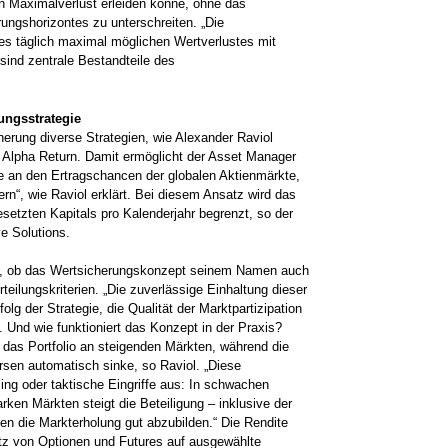
ten Maximalverlust erleiden könne, ohne das
ngshorizontes zu unterschreiten. „Die
ses täglich maximal möglichen Wertverlustes mit
sind zentrale Bestandteile des
ungsstrategie
herung diverse Strategien, wie Alexander Raviol
 Alpha Return. Damit ermöglicht der Asset Manager
e an den Ertragschancen der globalen Aktienmärkte,
ern“, wie Raviol erklärt. Bei diesem Ansatz wird das
esetzten Kapitals pro Kalenderjahr begrenzt, so der
ve Solutions.
n, ob das Wertsicherungskonzept seinem Namen auch
teilungskriterien. „Die zuverlässige Einhaltung dieser
olg der Strategie, die Qualität der Marktpartizipation
. Und wie funktioniert das Konzept in der Praxis?
re das Portfolio an steigenden Märkten, während die
ursen automatisch sinke, so Raviol. „Diese
g oder taktische Eingriffe aus: In schwachen
arken Märkten steigt die Beteiligung – inklusive der
en die Markterholung gut abzubilden.“ Die Rendite
atz von Optionen und Futures auf ausgewählte