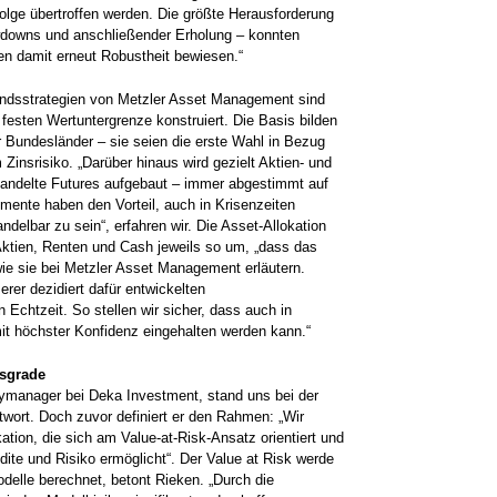
 Folge übertroffen werden. Die größte Herausforderung
awdowns und anschließender Erholung – konnten
en damit erneut Robustheit bewiesen.“
ondsstrategien von Metzler Asset Management sind
 festen Wertuntergrenze konstruiert. Die Basis bilden
r Bundesländer – sie seien die erste Wahl in Bezug
 Zinsrisiko. „Darüber hinaus wird gezielt Aktien- und
andelte Futures aufgebaut – immer abgestimmt auf
umente haben den Vorteil, auch in Krisenzeiten
ndelbar zu sein“, erfahren wir. Die Asset-Allokation
Aktien, Renten und Cash jeweils so um, „dass das
wie sie bei Metzler Asset Management erläutern.
erer dezidiert dafür entwickelten
n Echtzeit. So stellen wir sicher, dass auch in
it höchster Konfidenz eingehalten werden kann.“
tsgrade
ymanager bei Deka Investment, stand uns bei der
wort. Doch zuvor definiert er den Rahmen: „Wir
tion, die sich am Value-at-Risk-Ansatz orientiert und
ite und Risiko ermöglicht“. Der Value at Risk werde
delle berechnet, betont Rieken. „Durch die