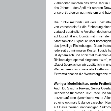
Zielrenditen konnten das dritte Jahr in
des Jahres – den April mit starken Dr
unsere Strategien gut meistern und hab
Die Publikumsfonds und viele Spezialf
von vorneherein für die Einhaltung einer
variabel verzinsliche Anleihen deutsche
auf Liquidität und Bonität mit minimalem
Staatsanleihe-Exposure über börsengeh
das jeweilige Risikobudget. Diese Instr
jederzeit zu minimalen Kosten liquide ha
ist dynamisch und schichtet zwischen 
Risikobudget optimal eingesetzt wird“, 
„Dabei überwachen wir zusätzlich in uns
Wertsicherungssoftware alle Portfolios i
Extremszenarien die Wertuntergrenze m
Weniger Modellrisiken, mehr Freihei
Auch Dr. Sascha Rieken, Senior Overla
Recherche für diesen Text Rede und Ant
setzen auf eine dynamische Asset-Alloka
so eine optimale Balance zwischen Rend
auf Basis zweier unabhängiger Risikomo