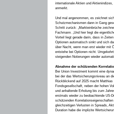
internationale Aktien und Aktienindizes
anmerkt.
Und mal angenommen, es zeichnet sich 
Schutzmechanismen dann in Gang geset
Schritt zurück: „Markteinbrüche zeichne
Fachmann. „Und hier liegt die eigentlich
Vorteil liegt gerade darin, dass in Zeit
Optionen automatisch sinkt und sich das
über Nacht, wenn man erst wieder mit 
entstehe bei Optionen nicht. Umgekehrt 
steigenden Notierungen wieder automat
Abnahme der schützenden Korrelatio
Bei Union Investment kommt eine dynam
bei der das Wertsicherungsniveau an d
Rückblickend auf 2025 macht Matthias F
Fondsgesellschaft, neben der hohen Vola
und anhaltende Erholung bis zum Jahre
erstmals wieder zu beobachtende US-D
schützenden Korrelationseigenschaften 
gleichzeitigen Verlusten in Spreads, A
Duration habe die implizite Wertsicherun