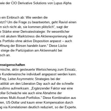
, wie der CIO Derivative Solutions von Lupus Alpha
ein Einbruch ab: Wie werden die
zt? Um die Frage zu beantworten, geht Raviol einen
n sich nicht ab, sie kommen plötzlich“, sagt der
e Stärke einer Derivatestrategie: Ihr wesentlicher
en mit akutem Marktstress die Aktienexponierung der
 Portfolio ohne aktive Disposition anpasst – auch
Öffnung der Börsen handeln kann.“ Diese Lücke
steige die Partizipation am Aktienmarkt bei
isch an.
nseigenschaften
ische, aktiv gesteuerte Wertsicherung zum Einsatz,
ie Kundenwünsche individuell angepasst werden kann.
rey, Leiter Asymmetric Strategies bei der
tilität um den Liberation Day auch auf die schnelle
sultimo aufmerksam. „Ergänzender Faktor war eine
ollar-Schwäche wie auch eine Abnahme der
eines Multi-Asset-Portfolios.“ Diese Kombination aus
ktien, US-Dollar und kaum einer Kompensation durch
g via Korrelationen deutlich reduziert, so der Experte.