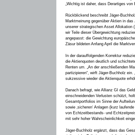
„Wichtig ist daher, dass Derartiges von
Rückblickend beschreibt Jäger-Buchholz 
Marktmeinung gegenüber Aktien in das 
unserer strategischen Asset Allokation 
wir Teile dieser Übergewichtung reduzier
angepasst: die Gewichtung europäische
Zäsur bildeten Anfang April die Marktve
In der darauffolgenden Korrektur reduzi
die Aktienquoten deutlich und schichtet
Renten um. „An der anschließenden Markt
partizipieren“, wirft Jäger-Buchholz ein
sukzessive wieder die Aktienquote erhöh
Danach befragt, wie Allianz GI das Ge
einschneidenden Verlusten schützt, holt
Gesamtportfolios im Sinne der Aufteilun
sowie ‚sicheren‘ Anlagen (kurz laufende
von Echtzeitbestands- und Echtzeitprei
mit sehr hoher Wahrscheinlichkeit einge
Jäger-Buchholz ergänzt, dass das Gesamt