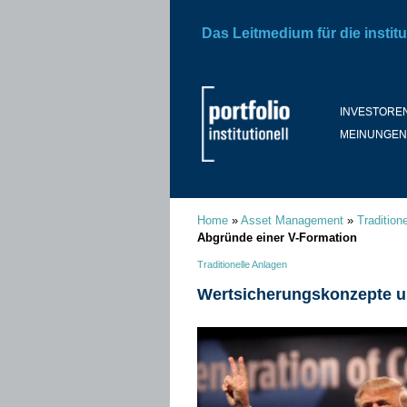
Das Leitmedium für die institu
INVESTORE
MEINUNGEN
Home
»
Asset Management
»
Tradition
Abgründe einer V-Formation
Traditionelle Anlagen
Wertsicherungskonzepte u