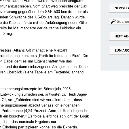
500 Milliarden Euro schweres Investitionsprogramm
ktur anzuschieben. Vom Start weg preschte der Dax
NEWSFL
cevorsprung gegenüber dem S&P 500 bereits mehr als
nden Schwäche des US-Dollars lag. Danach wurde
Suchen
p die Kapitalmärkte mit der Ankündigung neuer Zölle.
nach:
reits im Mai markierte der deutsche Leitindex ein
-förmig.
HEFT AB
vestors (Allianz GI) managt eine Vielzahl
ZUM ARC
ertsicherungskonzepts „Portfolio Insurance Plus“. Die
r. Dabei geht es um Eigenschaften wie das
ont und die darin einbezogenen Anlageklassen. Daher
seren Überblick (siehe Tabelle am Textende) anhand
ertsicherungskonzepte im Börsenjahr 2025
Entwicklung zufrieden sei, antwortet Dr. Heidi Jäger-
 GI, so: „Zufrieden sind wir vor allem damit, dass
cherungszusagen absolut verlässlich eingehalten
-Performance (4,24 Prozent, Anm. d. Red.) liegende
 ein bisschen.“ Es folge allerdings schlicht der Logik
e, dass das nominale Ergebnis nur
n Erholung partizipieren könne, so die Expertin.