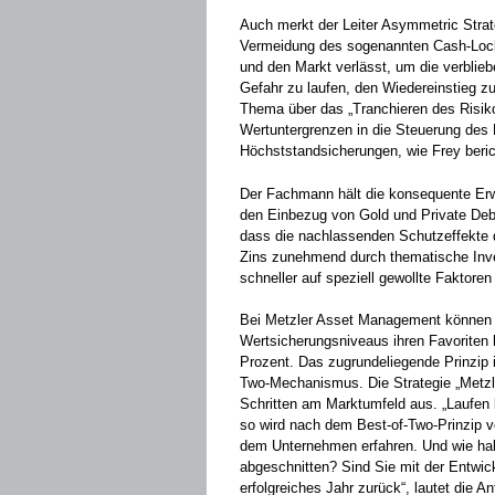
Auch merkt der Leiter Asymmetric Strat
Vermeidung des sogenannten Cash-Locks 
und den Markt verlässt, um die verblie
Gefahr zu laufen, den Wiedereinstieg z
Thema über das „Tranchieren des Risiko
Wertuntergrenzen in die Steuerung des
Höchststandsicherungen, wie Frey beric
Der Fachmann hält die konsequente Erwei
den Einbezug von Gold und Private Debt 
dass die nachlassenden Schutzeffekte d
Zins zunehmend durch thematische Inv
schneller auf speziell gewollte Faktor
Bei Metzler Asset Management können 
Wertsicherungsniveaus ihren Favoriten 
Prozent. Das zugrundeliegende Prinzip is
Two-Mechanismus. Die Strategie „Metzle
Schritten am Marktumfeld aus. „Laufen b
so wird nach dem Best-of-Two-Prinzip v
dem Unternehmen erfahren. Und wie ha
abgeschnitten? Sind Sie mit der Entwick
erfolgreiches Jahr zurück“, lautet die 