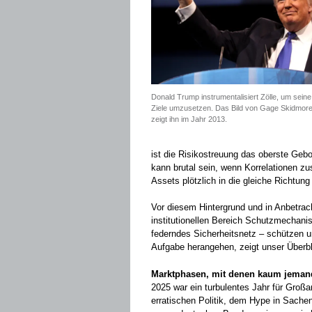
Donald Trump instrumentalisiert Zölle, um seine
Ziele umzusetzen. Das Bild von Gage Skidmor
zeigt ihn im Jahr 2013.
ist die Risikostreuung das oberste Gebo
kann brutal sein, wenn Korrelationen z
Assets plötzlich in die gleiche Richtun
Vor diesem Hintergrund und in Anbetrach
institutionellen Bereich Schutzmechanis
federndes Sicherheitsnetz – schützen u
Aufgabe herangehen, zeigt unser Überbl
Marktphasen, mit denen kaum jeman
2025 war ein turbulentes Jahr für Groß
erratischen Politik, dem Hype in Sachen