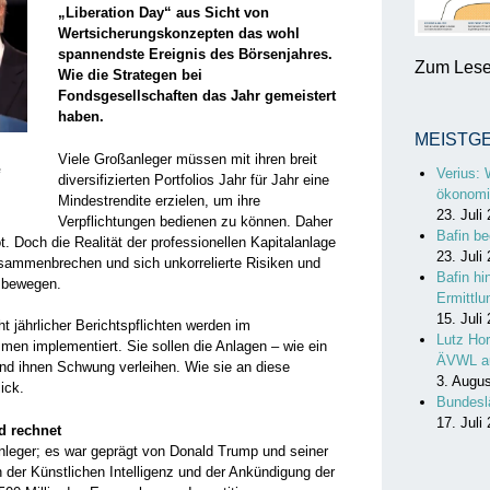
„Liberation Day“ aus Sicht von
Wertsicherungskonzepten das wohl
spannendste Ereignis des Börsenjahres.
Zum Lesen
Wie die Strategen bei
Fondsgesellschaften das Jahr gemeistert
haben.
MEISTG
Viele Großanleger müssen mit ihren breit
e
Verius: 
diversifizierten Portfolios Jahr für Jahr eine
ökonomi
Mindestrendite erzielen, um ihre
23. Juli
Verpflichtungen bedienen zu können. Daher
Bafin be
t. Doch die Realität der professionellen Kapitalanlage
23. Juli
usammenbrechen und sich unkorrelierte Risiken und
Bafin hi
g bewegen.
Ermittl
15. Juli
t jährlicher Berichtspflichten werden im
Lutz Hor
men implementiert. Sie sollen die Anlagen – wie ein
ÄVWL a
nd ihnen Schwung verleihen. Wie sie an diese
3. Augu
ick.
Bundesl
17. Juli
d rechnet
anleger; es war geprägt von Donald Trump und seiner
 der Künstlichen Intelligenz und der Ankündigung der