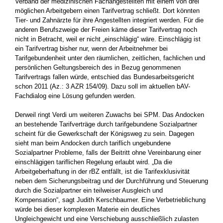
Verband der medizinischen Fachangestellten mit einem von drei
möglichen Arbeitgebern einen Tarifvertrag schließt. Dort könnten
Tier- und Zahnärzte für ihre Angestellten integriert werden. Für die
anderen Berufszweige der Freien käme dieser Tarifvertrag noch
nicht in Betracht, weil er nicht „einschlägig“ wäre. Einschlägig ist
ein Tarifvertrag bisher nur, wenn der Arbeitnehmer bei
Tarifgebundenheit unter den räumlichen, zeitlichen, fachlichen und
persönlichen Geltungsbereich des in Bezug genommenen
Tarifvertrags fallen würde, entschied das Bundesarbeitsgericht
schon 2011 (Az.: 3 AZR 154/09). Dazu soll im aktuellen bAV-
Fachdialog eine Lösung gefunden werden.
Derweil ringt Verdi um weiteren Zuwachs bei SPM. Das Andocken
an bestehende Tarifverträge durch tarifgebundene Sozialpartner
scheint für die Gewerkschaft der Königsweg zu sein. Dagegen
sieht man beim Andocken durch tariflich ungebundene
Sozialpartner Probleme, falls der Beitritt ohne Vereinbarung einer
einschlägigen tariflichen Regelung erlaubt wird. „Da die
Arbeitgeberhaftung in der rBZ entfällt, ist die Tarifexklusivität
neben dem Sicherungsbeitrag und der Durchführung und Steuerung
durch die Sozialpartner ein teilweiser Ausgleich und
Kompensation“, sagt Judith Kerschbaumer. Eine Verbetrieblichung
würde bei dieser komplexen Materie ein deutliches
Ungleichgewicht und eine Verschiebung ausschließlich zulasten