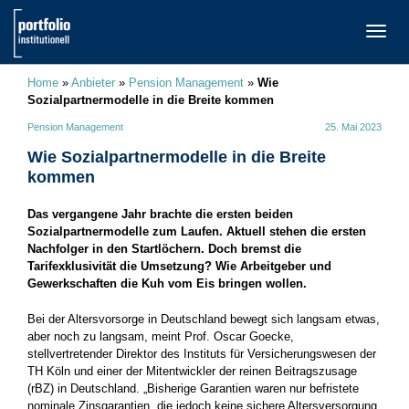
TOGG
NAVI
Home
»
Anbieter
»
Pension Management
»
Wie
Sozialpartnermodelle in die Breite kommen
Pension Management
25. Mai 2023
Wie Sozialpartnermodelle in die Breite
kommen
Das vergangene Jahr brachte die ersten beiden
Sozialpartnermodelle zum Laufen. Aktuell stehen die ersten
Nachfolger in den Startlöchern. Doch bremst die
Tarifexklusivität die Umsetzung? Wie Arbeitgeber und
Gewerkschaften die Kuh vom Eis bringen wollen.
Bei der Altersvorsorge in Deutschland bewegt sich langsam etwas,
aber noch zu langsam, meint Prof. Oscar Goecke,
stellvertretender Direktor des Instituts für Versicherungswesen der
TH Köln und einer der Mitentwickler der reinen Beitragszusage
(rBZ) in Deutschland. „Bisherige Garantien waren nur befristete
nominale Zinsgarantien, die jedoch keine sichere Altersversorgung