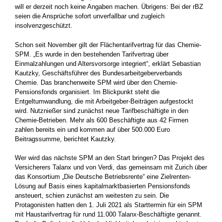
will er derzeit noch keine Angaben machen. Übrigens: Bei der rBZ
seien die Ansprüche sofort unverfallbar und zugleich
insolvenzgeschützt.
Schon seit November gilt der Flächentarifvertrag für das Chemie-
SPM. „Es wurde in den bestehenden Tarifvertrag über
Einmalzahlungen und Altersvorsorge integriert“, erklärt Sebastian
Kautzky, Geschäftsführer des Bundesarbeitgeberverbands
Chemie. Das branchenweite SPM wird über den Chemie-
Pensionsfonds organisiert. Im Blickpunkt steht die
Entgeltumwandlung, die mit Arbeitgeber-Beiträgen aufgestockt
wird. Nutznießer sind zunächst neue Tarifbeschäftigte in den
Chemie-Betrieben. Mehr als 600 Beschäftigte aus 42 Firmen
zahlen bereits ein und kommen auf über 500.000 Euro
Beitragssumme, berichtet Kautzky.
Wer wird das nächste SPM an den Start bringen? Das Projekt des
Versicherers Talanx und von Verdi, das gemeinsam mit Zurich über
das Konsortium „Die Deutsche Betriebsrente“ eine Zielrenten-
Lösung auf Basis eines kapitalmarktbasierten Pensionsfonds
ansteuert, schien zunächst am weitesten zu sein. Die
Protagonisten hatten den 1. Juli 2021 als Starttermin für ein SPM
mit Haustarifvertrag für rund 11.000 Talanx-Beschäftigte genannt.