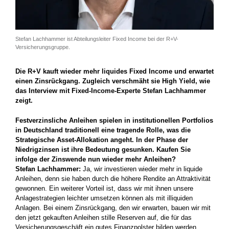
Stefan Lachhammer ist Abteilungsleiter Fixed Income bei der R+V-
Versicherungsgruppe.
Die R+V kauft wieder mehr liquides Fixed Income und erwartet
einen Zinsrückgang. Zugleich verschmäht sie High Yield, wie
das Interview mit Fixed-Income-Experte Stefan Lachhammer
zeigt.
Festverzinsliche Anleihen spielen in institutionellen Portfolios
in Deutschland traditionell eine tragende Rolle, was die
Strategische Asset-Allokation angeht. In der Phase der
Niedrigzinsen ist ihre Bedeutung gesunken. Kaufen Sie
infolge der Zinswende nun wieder mehr Anleihen?
Stefan Lachhammer:
Ja, wir investieren wieder mehr in liquide
Anleihen, denn sie haben durch die höhere Rendite an Attraktivität
gewonnen. Ein weiterer Vorteil ist, dass wir mit ihnen unsere
Anlagestrategien leichter umsetzen können als mit illiquiden
Anlagen. Bei einem Zinsrückgang, den wir erwarten, bauen wir mit
den jetzt gekauften Anleihen stille Reserven auf, die für das
Versicherungsgeschäft ein gutes Finanzpolster bilden werden.