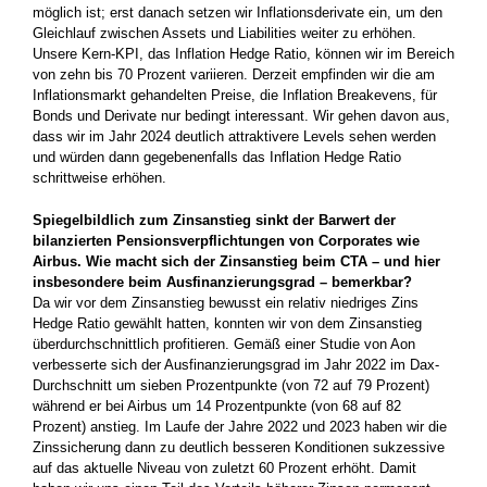
möglich ist; erst danach setzen wir Inflationsderivate ein, um den
Gleichlauf zwischen Assets und ­Liabilities weiter zu erhöhen.
Unsere Kern-KPI, das Inflation Hedge ­Ratio, können wir im Bereich
von zehn bis 70 Prozent variieren. Derzeit empfinden wir die am
Inflationsmarkt gehandelten Preise, die Inflation Breakevens, für
Bonds und ­Derivate nur bedingt interessant. Wir gehen davon aus,
dass wir im Jahr 2024 deutlich attraktivere Levels sehen werden
und würden dann gegebenenfalls das Inflation Hedge Ratio
schrittweise erhöhen.
Spiegelbildlich zum Zinsanstieg sinkt der Barwert der
bilanzierten Pensionsverpflichtungen von Corporates wie
Airbus. Wie macht sich der Zinsanstieg beim CTA – und hier
insbesondere beim Ausfinanzierungsgrad – bemerkbar?
Da wir vor dem Zinsanstieg bewusst ein ­relativ niedriges Zins
Hedge Ratio gewählt hatten, konnten wir von dem Zinsanstieg
überdurchschnittlich profitieren. Gemäß ­einer Studie von Aon
verbesserte sich der Ausfinanzierungsgrad im Jahr 2022 im Dax-
Durchschnitt um sieben Prozentpunkte (von 72 auf 79 Prozent)
während er bei ­Airbus um 14 Prozentpunkte (von 68 auf 82
Prozent) anstieg. Im Laufe der Jahre 2022 und 2023 haben wir die
Zinssicherung dann zu deutlich besseren Konditionen sukzessive
auf das aktuelle Niveau von ­zuletzt 60 Prozent erhöht. Damit