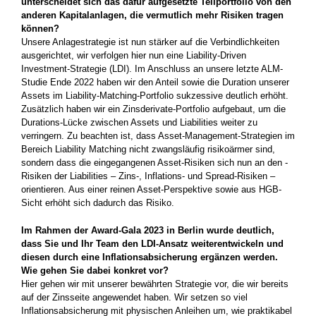
unterscheidet sich das dafür aufgesetzte Teilportfolio von den
anderen Kapitalanlagen, die vermutlich mehr Risiken tragen
können?
Unsere Anlagestrategie ist nun stärker auf die Verbindlichkeiten
ausgerichtet, wir ­verfolgen hier nun eine Liability-Driven
Investment-Strategie (LDI). Im Anschluss an unsere letzte ALM-
Studie Ende 2022 haben wir den Anteil sowie die Duration unserer
Assets im Liability-Matching-Portfolio sukzessive deutlich erhöht.
Zusätzlich haben wir ein Zinsderivate-­Portfolio aufgebaut, um die
Durations-Lücke zwischen Assets und Liabilities weiter zu
verringern. Zu ­beachten ist, dass Asset-Management-Strategien im
Bereich ­Liability Matching nicht zwangsläufig ­risikoärmer sind,
sondern dass die eingegangenen ­Asset-Risiken sich nun an den ­
Risiken der Liabilities – Zins-, Inflations- und Spread-Risiken –
orientieren. Aus einer reinen ­Asset-Perspektive sowie aus HGB-
Sicht erhöht sich dadurch das Risiko.
Im Rahmen der Award-Gala 2023 in Berlin wurde deutlich,
dass Sie und Ihr Team den LDI-Ansatz weiterentwickeln und
diesen durch eine Inflationsabsicherung ergänzen werden.
Wie gehen Sie dabei konkret vor?
Hier gehen wir mit unserer bewährten ­Strategie vor, die wir bereits
auf der Zins­seite angewendet haben. Wir setzen so viel
Inflationsabsicherung mit physischen Anleihen um, wie praktikabel