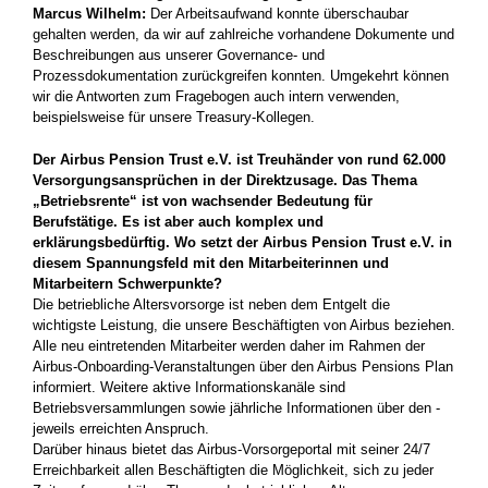
Marcus Wilhelm:
Der Arbeitsaufwand konnte überschaubar
gehalten werden, da wir auf zahlreiche ­vorhandene Dokumente und
Beschreibungen aus unserer Governance- und
Prozessdokumentation zurückgreifen konnten. Umgekehrt können
wir die Antworten zum Fragebogen auch intern verwenden,
beispielsweise für unsere Treasury-Kollegen.
Der Airbus Pension Trust e.V. ist Treu­händer von rund 62.000
Versorgungs­ansprüchen in der Direktzusage. Das ­Thema
„Betriebsrente“ ist von wachsender Bedeutung für
Berufstätige. Es ist aber auch komplex und
erklärungsbedürftig. Wo setzt der Airbus Pension Trust e.V. in
diesem Spannungsfeld mit den Mitarbeiterinnen und
Mitarbeitern Schwerpunkte?
Die betriebliche Altersvorsorge ist neben dem Entgelt die
wichtigste Leistung, die ­unsere Beschäftigten von Airbus beziehen.
Alle neu eintretenden Mitarbeiter werden daher im Rahmen der
Airbus-Onboarding-Veranstaltungen über den Airbus Pensions Plan
informiert. Weitere aktive Informa­tionskanäle sind
Betriebsversammlungen ­sowie jährliche Informationen über den ­
jeweils erreichten Anspruch.
Darüber hinaus bietet das Airbus-Vorsorgeportal mit seiner 24/7
Erreichbarkeit allen Beschäftigten die Möglichkeit, sich zu jeder