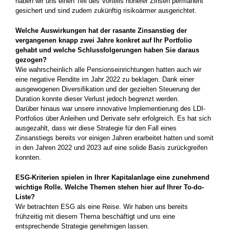
haben wir uns einen Teil des Vorteils höherer Zinsen permanent
gesichert und sind zudem zukünftig risikoärmer ausgerichtet.
Welche Auswirkungen hat der rasante Zinsanstieg der
vergangenen knapp zwei Jahre konkret auf Ihr Portfolio
gehabt und welche Schlussfolgerungen haben Sie daraus
gezogen?
Wie wahrscheinlich alle Pensions­einrichtungen hatten auch wir
eine ­negative Rendite im Jahr 2022 zu be­klagen. Dank ­einer
ausgewogenen Diversifikation und der gezielten Steuerung der
Duration konnte dieser Verlust jedoch begrenzt werden.
Darüber hinaus war unsere innovative ­Implementierung des LDI-
Portfolios über Anleihen und Derivate sehr erfolgreich. Es hat sich
ausgezahlt, dass wir diese Strategie für den Fall eines
Zinsanstiegs bereits vor einigen Jahren erarbeitet hatten und somit
in den Jahren 2022 und 2023 auf eine ­solide Basis zurückgreifen
konnten.
ESG-Kriterien spielen in Ihrer Kapital­anlage eine zunehmend
wichtige Rolle. Welche Themen stehen hier auf Ihrer To-do-
Liste?
Wir betrachten ESG als eine Reise. Wir ­haben uns bereits
frühzeitig mit diesem Thema beschäftigt und uns eine
entsprechende Strategie genehmigen lassen.