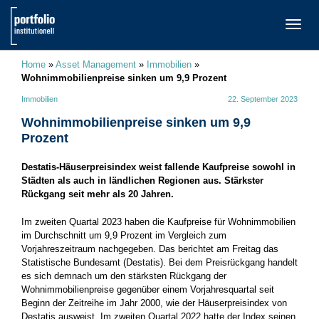
TOGG
NAVI
Home
»
Asset Management
»
Immobilien
»
Wohnimmobilienpreise sinken um 9,9 Prozent
Immobilien
22. September 2023
Wohnimmobilienpreise sinken um 9,9
Prozent
Destatis-Häuserpreisindex weist fallende Kaufpreise sowohl in
Städten als auch in ländlichen Regionen aus. Stärkster
Rückgang seit mehr als 20 Jahren.
Im zweiten Quartal 2023 haben die Kaufpreise für Wohnimmobilien
im Durchschnitt um 9,9 Prozent im Vergleich zum
Vorjahreszeitraum nachgegeben. Das berichtet am Freitag das
Statistische Bundesamt (Destatis). Bei dem Preisrückgang handelt
es sich demnach um den stärksten Rückgang der
Wohnimmobilienpreise gegenüber einem Vorjahresquartal seit
Beginn der Zeitreihe im Jahr 2000, wie der Häuserpreisindex von
Destatis ausweist. Im zweiten Quartal 2022 hatte der Index seinen