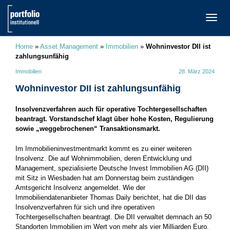
TOGG
NAVI
Home
»
Asset Management
»
Immobilien
»
Wohninvestor DII ist
zahlungsunfähig
Immobilien
28. März 2024
Wohninvestor DII ist zahlungsunfähig
Insolvenzverfahren auch für operative Tochtergesellschaften
beantragt. Vorstandschef klagt über hohe Kosten, Regulierung
sowie „weggebrochenen“ Transaktionsmarkt.
Im Immobilieninvestmentmarkt kommt es zu einer weiteren
Insolvenz. Die auf Wohnimmobilien, deren Entwicklung und
Management, spezialisierte Deutsche Invest Immobilien AG (DII)
mit Sitz in Wiesbaden hat am Donnerstag beim zuständigen
Amtsgericht Insolvenz angemeldet. Wie der
Immobiliendatenanbieter Thomas Daily berichtet, hat die DII das
Insolvenzverfahren für sich und ihre operativen
Tochtergesellschaften beantragt. Die DII verwaltet demnach an 50
Standorten Immobilien im Wert von mehr als vier Milliarden Euro.