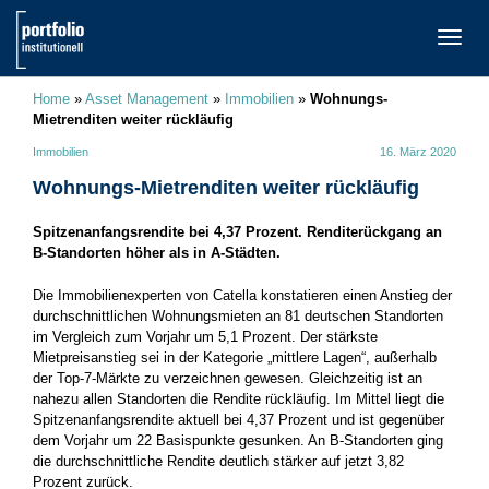
TOGG
NAVI
Home
»
Asset Management
»
Immobilien
»
Wohnungs-
Mietrenditen weiter rückläufig
Immobilien
16. März 2020
Wohnungs-Mietrenditen weiter rückläufig
Spitzenanfangsrendite bei 4,37 Prozent. Renditerückgang an
B-Standorten höher als in A-Städten.
Die Immobilienexperten von Catella konstatieren einen Anstieg der
durchschnittlichen Wohnungsmieten an 81 deutschen Standorten
im Vergleich zum Vorjahr um 5,1 Prozent. Der stärkste
Mietpreisanstieg sei in der Kategorie „mittlere Lagen“, außerhalb
der Top-7-Märkte zu verzeichnen gewesen. Gleichzeitig ist an
nahezu allen Standorten die Rendite rückläufig. Im Mittel liegt die
Spitzenanfangsrendite aktuell bei 4,37 Prozent und ist gegenüber
dem Vorjahr um 22 Basispunkte gesunken. An B-Standorten ging
die durchschnittliche Rendite deutlich stärker auf jetzt 3,82
Prozent zurück.