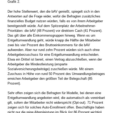
Grafik 2.
Der hohe Stellenwert, den die bAV genießt, spiegelt sich in den
Antworten auf die Frage wider, wofür die Befragten zusätzliches
finanzielles Budget nutzen würden, falls es von ihrem Arbeitgeber
bereitgestellt würde. Auf dem Spitzenplatz der Arbeitnehmer-
Prioritäten: die bAV (48 Prozent) vor direktem Cash (41 Prozent).
Das gilt über alle Einkommensgruppen hinweg. Wenn es um
Entgeltumwandlung geht, würde knapp die Hälfte der Mitarbeiter
zwei bis vier Prozent des Bruttoeinkommens für die bAV
aufwenden. Aber nur rund zehn Prozent würden sich auch ohne
Arbeitgeberzuschuss für eine Entgeltumwandlung entscheiden.
Etwa ein Drittel ist bereit, einen Vertrag abzuschließen, wenn der
Arbeitgeber die Mindestleistung (ersparte
Sozialversicherungsbeiträge) zuschießen würde. Mit einem
Zuschuss in Höhe von rund 50 Prozent des Umwandlungsbetrages
erreichen Arbeitgeber den größten Teil der Belegschaft (85
Prozent).
Sehr offen zeigen sich die Befragten für Modelle, bei denen eine
Entgeltumwandlung angeboten wird, die automatisch als vereinbart
gilt, sofern der Mitarbeiter nicht widerspricht (Opt-out). 71 Prozent
zeigen sich für solches Auto-Enrollment offen. Beschäftigte haben
nicht nur die reine Altersleistung im Blick (ist 86 Prozent wichtig),