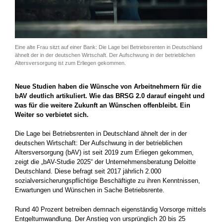
Eine alte Frau sitzt auf einer Bank: Die Lage bei Betriebsrenten in Deutschland
ähnelt der in der deutschen Wirtschaft. Der Aufschwung in der betrieblichen
Altersversorgung ist zum Erliegen gekommen.
Neue Studien haben die Wünsche von Arbeitnehmern für die
bAV deutlich artikuliert. Wie das BRSG 2.0 darauf eingeht und
was für die weitere Zukunft an Wünschen offenbleibt. Ein
Weiter so verbietet sich.
Die Lage bei Betriebsrenten in Deutschland ähnelt der in der
deutschen Wirtschaft: Der Aufschwung in der betrieblichen
Altersversorgung (bAV) ist seit 2019 zum Erliegen gekommen,
zeigt die „bAV-Studie 2025“ der Unternehmensberatung Deloitte
Deutschland. Diese befragt seit 2017 jährlich 2.000
sozialversicherungspflichtige Beschäftigte zu ihren Kenntnissen,
Erwartungen und Wünschen in Sache Betriebsrente.
Rund 40 Prozent betreiben demnach eigenständig Vorsorge mittels
Entgeltumwandlung. Der Anstieg von ursprünglich 20 bis 25