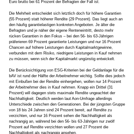
Euro brutto bei 61 Prozent der Befragten der Fall ist.
Die Mehrheit entscheidet sich letztlich doch für höhere Garantien
(55 Prozent) statt höherer Rendite (29 Prozent). Das liegt auch an
den häufig garantielastigen konkreten Angeboten. Je älter die
Befragten und je näher der eigene Renteneintritt, desto mehr
rücken Garantien in den Fokus – bei den 56- bis 63-Jährigen
präferieren 69 Prozent garantierte Leistungen und nur 16 Prozent
Chancen auf höhere Leistungen durch Kapitalmarktgewinne,
verbunden mit dem Risiko, niedrigere Leistungen in Kauf nehmen
zu müssen, wenn sich der Kapitalmarkt ungünstig entwickelt.
Die Berücksichtigung von ESG-Kriterien bei der Geldanlage für die
bAV ist rund der Hälfte der Arbeitnehmer wichtig. Sollte dies jedoch
mit Einbußen bei der Rendite einhergehen, wollen nur 14 Prozent
der Arbeitnehmer dies in Kauf nehmen. Knapp ein Drittel (31
Prozent) will dagegen stets maximale Rendite ungeachtet der
Nachhaltigkeit. Deutlich werden laut Aon-Umfrage allerdings
Unterschiede zwischen den Generationen. Bei der jüngsten Gruppe
von 18 bis 24 Jahren sind 24 Prozent bereit, auf Rendite zu
verzichten, und nur 16 Prozent sehen die Nachhaltigkeit als
nachrangig an, während bei den 56- bis 63-Jährigen nur zwölf
Prozent auf Rendite verzichten wollen und 27 Prozent die
Nachhaltigkeit als nachrangig ansehen.