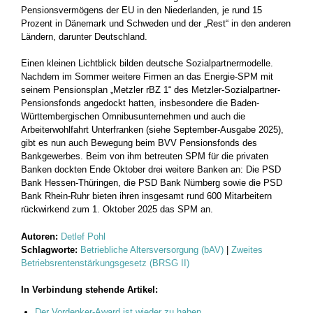
Pensionsvermögens der EU in den Niederlanden, je rund 15
Prozent in Dänemark und Schweden und der „Rest“ in den anderen
Ländern, darunter Deutschland.
Einen kleinen Lichtblick bilden deutsche Sozialpartnermodelle.
Nachdem im Sommer weitere Firmen an das Energie-SPM mit
seinem Pensionsplan „Metzler rBZ 1“ des Metzler-Sozialpartner-
Pensionsfonds angedockt hatten, insbesondere die Baden-
Württembergischen Omnibusunternehmen und auch die
Arbeiterwohlfahrt Unterfranken (siehe September-Ausgabe 2025),
gibt es nun auch Bewegung beim BVV Pensionsfonds des
Bankgewerbes. Beim von ihm betreuten SPM für die privaten
Banken dockten Ende Oktober drei weitere Banken an: Die PSD
Bank Hessen-Thüringen, die PSD Bank Nürnberg sowie die PSD
Bank Rhein-Ruhr bieten ihren insgesamt rund 600 Mitarbeitern
rückwirkend zum 1. Oktober 2025 das SPM an.
Autoren:
Detlef Pohl
Schlagworte:
Betriebliche Altersversorgung (bAV)
|
Zweites
Betriebsrentenstärkungsgesetz (BRSG II)
In Verbindung stehende Artikel:
Der Vordenker-Award ist wieder zu haben