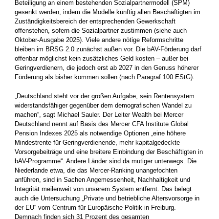
Beteiligung an einem bestehenden Sozialpartnermodell (SPM)
gesenkt werden, indem die Modelle künftig allen Beschäftigten im
Zuständigkeitsbereich der entsprechenden Gewerkschaft
offenstehen, sofern die Sozialpartner zustimmen (siehe auch
Oktober-Ausgabe 2025). Viele andere nötige Reformschritte
bleiben im BRSG 2.0 zunächst außen vor. Die bAV-Förderung darf
offenbar möglichst kein zusätzliches Geld kosten – außer bei
Geringverdienern, die jedoch erst ab 2027 in den Genuss höherer
Förderung als bisher kommen sollen (nach Paragraf 100 EStG).
„Deutschland steht vor der großen Aufgabe, sein Rentensystem
widerstandsfähiger gegenüber dem demografischen Wandel zu
machen“, sagt Michael Sauler. Der Leiter Wealth bei Mercer
Deutschland nennt auf Basis des Mercer CFA Institute Global
Pension Indexes 2025 als notwendige Optionen „eine höhere
Mindestrente für Geringverdienende, mehr kapitalgedeckte
Vorsorgebeiträge und eine breitere Einbindung der Beschäftigten in
bAV-Programme“. Andere Länder sind da mutiger unterwegs. Die
Niederlande etwa, die das Mercer-Ranking unangefochten
anführen, sind in Sachen Angemessenheit, Nachhaltigkeit und
Integrität meilenweit von unserem System entfernt. Das belegt
auch die Untersuchung „Private und betriebliche Altersvorsorge in
der EU“ vom Centrum für Europäische Politik in Freiburg.
Demnach finden sich 31 Prozent des gesamten