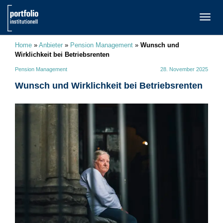
TOGG
NAVI
Home
»
Anbieter
»
Pension Management
»
Wunsch und
Wirklichkeit bei Betriebsrenten
Pension Management
28. November 2025
Wunsch und Wirklichkeit bei Betriebsrenten