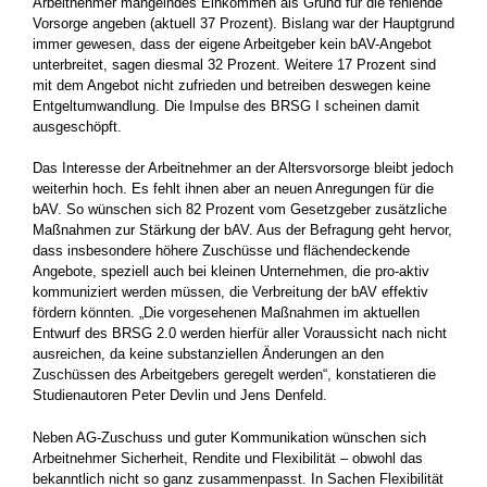
Arbeitnehmer mangelndes Einkommen als Grund für die fehlende
Vorsorge angeben (aktuell 37 Prozent). Bislang war der Hauptgrund
immer gewesen, dass der eigene Arbeitgeber kein bAV-Angebot
unterbreitet, sagen diesmal 32 Prozent. Weitere 17 Prozent sind
mit dem Angebot nicht zufrieden und betreiben deswegen keine
Entgeltumwandlung. Die Impulse des BRSG I scheinen damit
ausgeschöpft.
Das Interesse der Arbeitnehmer an der Altersvorsorge bleibt jedoch
weiterhin hoch. Es fehlt ihnen aber an neuen Anregungen für die
bAV. So wünschen sich 82 Prozent vom Gesetzgeber zusätzliche
Maßnahmen zur Stärkung der bAV. Aus der Befragung geht hervor,
dass insbesondere höhere Zuschüsse und flächendeckende
Angebote, speziell auch bei kleinen Unternehmen, die pro-aktiv
kommuniziert werden müssen, die Verbreitung der bAV effektiv
fördern könnten. „Die vorgesehenen Maßnahmen im aktuellen
Entwurf des BRSG 2.0 werden hierfür aller Voraussicht nach nicht
ausreichen, da keine substanziellen Änderungen an den
Zuschüssen des Arbeitgebers geregelt werden“, konstatieren die
Studienautoren Peter Devlin und Jens Denfeld.
Neben AG-Zuschuss und guter Kommunikation wünschen sich
Arbeitnehmer Sicherheit, Rendite und Flexibilität – obwohl das
bekanntlich nicht so ganz zusammenpasst. In Sachen Flexibilität