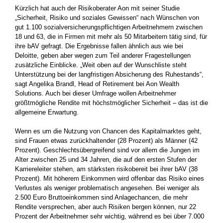
Kürzlich hat auch der Risikoberater Aon mit seiner Studie
„Sicherheit, Risiko und soziales Gewissen“ nach Wünschen von
gut 1.100 sozialversicherungspflichtigen Arbeitnehmern zwischen
18 und 63, die in Firmen mit mehr als 50 Mitarbeitern tätig sind, für
ihre bAV gefragt. Die Ergebnisse fallen ähnlich aus wie bei
Deloitte, geben aber wegen zum Teil anderer Fragestellungen
zusätzliche Einblicke. „Weit oben auf der Wunschliste steht
Unterstützung bei der langfristigen Absicherung des Ruhestands“,
sagt Angelika Brandl, Head of Retirement bei Aon Wealth
Solutions. Auch bei dieser Umfrage wollen Arbeitnehmer
größtmögliche Rendite mit höchstmöglicher Sicherheit – das ist die
allgemeine Erwartung.
Wenn es um die Nutzung von Chancen des Kapitalmarktes geht,
sind Frauen etwas zurückhaltender (28 Prozent) als Männer (42
Prozent). Geschlechtsübergreifend sind vor allem die Jungen im
Alter zwischen 25 und 34 Jahren, die auf den ersten Stufen der
Karriereleiter stehen, am stärksten risikobereit bei ihrer bAV (38
Prozent). Mit höherem Einkommen wird offenbar das Risiko eines
Verlustes als weniger problematisch angesehen. Bei weniger als
2.500 Euro Bruttoeinkommen sind Anlagechancen, die mehr
Rendite versprechen, aber auch Risiken bergen können, nur 22
Prozent der Arbeitnehmer sehr wichtig, während es bei über 7.000