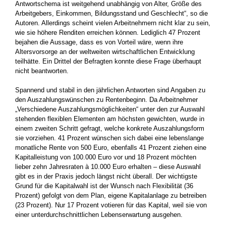
Antwortschema ist weitgehend unabhängig von Alter, Größe des
Arbeitgebers, Einkommen, Bildungsstand und Geschlecht“, so die
Autoren. Allerdings scheint vielen Arbeitnehmern nicht klar zu sein,
wie sie höhere Renditen erreichen können. Lediglich 47 Prozent
bejahen die Aussage, dass es von Vorteil wäre, wenn ihre
Altersvorsorge an der weltweiten wirtschaftlichen Entwicklung
teilhätte. Ein Drittel der Befragten konnte diese Frage überhaupt
nicht beantworten.
Spannend und stabil in den jährlichen Antworten sind Angaben zu
den Auszahlungswünschen zu Rentenbeginn. Da Arbeitnehmer
„Verschiedene Auszahlungsmöglichkeiten“ unter den zur Auswahl
stehenden flexiblen Elementen am höchsten gewichten, wurde in
einem zweiten Schritt gefragt, welche konkrete Auszahlungsform
sie vorziehen. 41 Prozent wünschen sich dabei eine lebenslange
monatliche Rente von 500 Euro, ebenfalls 41 Prozent ziehen eine
Kapitalleistung von 100.000 Euro vor und 18 Prozent möchten
lieber zehn Jahresraten à 10.000 Euro erhalten – diese Auswahl
gibt es in der Praxis jedoch längst nicht überall. Der wichtigste
Grund für die Kapitalwahl ist der Wunsch nach Flexibilität (36
Prozent) gefolgt von dem Plan, eigene Kapitalanlage zu betreiben
(23 Prozent). Nur 17 Prozent votieren für das Kapital, weil sie von
einer unterdurchschnittlichen Lebenserwartung ausgehen.