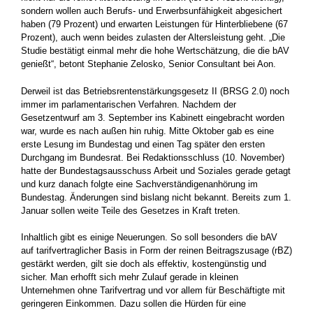
sondern wollen auch Berufs- und Erwerbsunfähigkeit abgesichert
haben (79 Prozent) und erwarten Leistungen für Hinterbliebene (67
Prozent), auch wenn beides zulasten der Altersleistung geht. „Die
Studie bestätigt einmal mehr die hohe Wertschätzung, die die bAV
genießt“, betont Stephanie Zelosko, Senior Consultant bei Aon.
Derweil ist das Betriebsrentenstärkungsgesetz II (BRSG 2.0) noch
immer im parlamentarischen Verfahren. Nachdem der
Gesetzentwurf am 3. September ins Kabinett eingebracht worden
war, wurde es nach außen hin ruhig. Mitte Oktober gab es eine
erste Lesung im Bundestag und einen Tag später den ersten
Durchgang im Bundesrat. Bei Redaktionsschluss (10. November)
hatte der Bundestagsausschuss Arbeit und Soziales gerade getagt
und kurz danach folgte eine Sachverständigenanhörung im
Bundestag. Änderungen sind bislang nicht bekannt. Bereits zum 1.
Januar sollen weite Teile des Gesetzes in Kraft treten.
Inhaltlich gibt es einige Neuerungen. So soll besonders die bAV
auf tarifvertraglicher Basis in Form der reinen Beitragszusage (rBZ)
gestärkt werden, gilt sie doch als effektiv, kostengünstig und
sicher. Man erhofft sich mehr Zulauf gerade in kleinen
Unternehmen ohne Tarifvertrag und vor allem für Beschäftigte mit
geringeren Einkommen. Dazu sollen die Hürden für eine