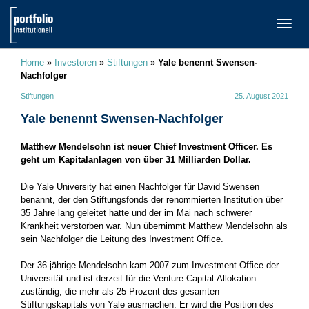
TOGG
NAVI
Home
»
Investoren
»
Stiftungen
»
Yale benennt Swensen-
Nachfolger
Stiftungen
25. August 2021
Yale benennt Swensen-Nachfolger
Matthew Mendelsohn ist neuer Chief Investment Officer. Es
geht um Kapitalanlagen von über 31 Milliarden Dollar.
Die Yale University hat einen Nachfolger für David Swensen
benannt, der den Stiftungsfonds der renommierten Institution über
35 Jahre lang geleitet hatte und der im Mai nach schwerer
Krankheit verstorben war. Nun übernimmt Matthew Mendelsohn als
sein Nachfolger die Leitung des Investment Office.
Der 36-jährige Mendelsohn kam 2007 zum Investment Office der
Universität und ist derzeit für die Venture-Capital-Allokation
zuständig, die mehr als 25 Prozent des gesamten
Stiftungskapitals von Yale ausmachen. Er wird die Position des