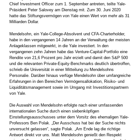
Chief Investment Officer zum 1. September antreten, teilte Yale-
Präsident Peter Salovey am Dienstag mit. Zum 30. Juni 2020
hatte das Stiftungsvermögen von Yale einen Wert von mehr als 31
Milliarden Dollar.
Mendelsohn, ein Yale-College-Absolvent und CFA-Charterholder,
habe in den vergangenen 14 Jahren an der Verwaltung der meisten
Anlageklassen mitgewirkt, in die Yale investiert. In den
vergangenen zehn Jahren habe das Venture-Capital-Portfolio eine
Rendite von 21,6 Prozent pro Jahr erzielt und damit den S&P 500
und die relevanten Private-Equity-Benchmarks deutlich übertroffen,
schrieb die Universität in einer Mitteilung zu Mendelsohns
Personalie. Darüber hinaus verfüge Mendelsohn über umfangreiche
Erfahrungen in den Bereichen Vermögensallokation, Risiko- und
Liquiditätsmanagement sowie im Umgang mit Investitionspartnern
von Yale.
Die Auswahl von Mendelsohn erfolgte nach einer umfassenden
internationalen Suche durch einen siebenköpfigen
Einstellungsausschusses unter dem Vorsitz des ehemaligen Yale-
Professors Ben Polak. „Der Ausschuss hat bei der Suche nichts
unversucht gelassen“, sagte Polak. „Am Ende lag die richtige
Antwort direkt vor uns. Matt Mendelsohn genießt den Respekt