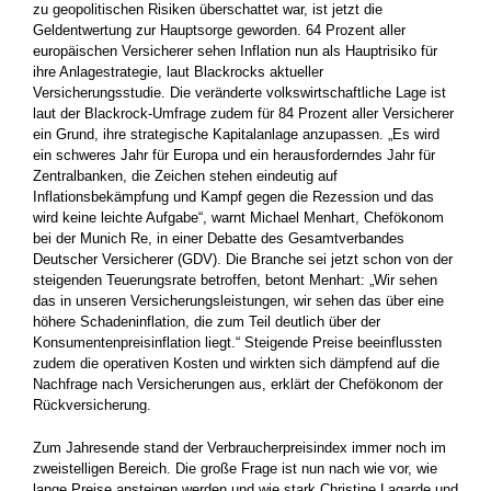
zu geopolitischen Risiken überschattet war, ist jetzt die
Geldentwertung zur Hauptsorge geworden. 64 Prozent aller
europäischen Versicherer sehen Inflation nun als Hauptrisiko für
ihre Anlagestrategie, laut Blackrocks aktueller
Versicherungsstudie. Die veränderte volkswirtschaftliche Lage ist
laut der Blackrock-Umfrage zudem für 84 Prozent aller Versicherer
ein Grund, ihre strategische Kapitalanlage anzupassen. „Es wird
ein schweres Jahr für Europa und ein herausforderndes Jahr für
Zentralbanken, die Zeichen stehen eindeutig auf
Inflationsbekämpfung und Kampf gegen die Rezession und das
wird keine leichte Aufgabe“, warnt Michael Menhart, Chefökonom
bei der Munich Re, in einer Debatte des Gesamtverbandes
Deutscher Versicherer (GDV). Die Branche sei jetzt schon von der
steigenden Teuerungsrate betroffen, betont Menhart: „Wir sehen
das in unseren Versicherungsleistungen, wir sehen das über eine
höhere Schadeninflation, die zum Teil deutlich über der
Konsumentenpreisinflation liegt.“ Steigende Preise beeinflussten
zudem die operativen Kosten und wirkten sich dämpfend auf die
Nachfrage nach Versicherungen aus, erklärt der Chefökonom der
Rückversicherung.
Zum Jahresende stand der Verbraucherpreisindex immer noch im
zweistelligen Bereich. Die große Frage ist nun nach wie vor, wie
lange Preise ansteigen werden und wie stark Christine Lagarde und