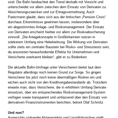
sind. Die Bafin beobachtet den Trend deshalb mit Vorsicht und
unterscheidet vor allem zwischen dem Einsatz von Derivaten zu
Absicherungszwecken und zur Ertragsvermehrung. Auch
Paetzmann glaubt, dass sich aus der britischen „Pension Crisis“
durchaus Erkenntnisse gewinnen lassen, insbesondere über
ein abgestimmtes Anlage- und Risikomanagement. Der Einsatz
von Derivaten erscheint hierbei vor allem zur Risikoabsicherung
sinnvoll. „Die Anlagekonzepte in Großbritannien nutzen in
stärkerem Umfang eine Hebelwirkung. Die Wirkung von Derivaten
sollte stets ein zentraler Baustein bei Risiko- und Stresstests sein,
da ansonsten herausfordernde Effekte für Unternehmen und
Versicherte unerkannt bleiben“, gibt er zu Bedenken.
Die aktuelle Bafin-Umfrage unter Versicherern bietet laut dem
Regulator allerdings noch keinen Grund zur Sorge. So gingen
Versicherer bis jetzt noch keine übermäßigen Risiken ein und
wichen auch nicht von den Kreditvergabestandards ab. Trotzdem
erwarte man, dass Versicherer, die in erhöhtem Umfang Derivate
einsetzen, über ein entsprechendes Risikomanagement-System
verfügen sowie transparent und umfassend über den Einsatz von
derivativen Finanzinstrumenten berichten, betont Olaf Schmitz.
Und nun?
Angesichts sinkender Aktienmärkte und Liquiditätsrisiken stellt