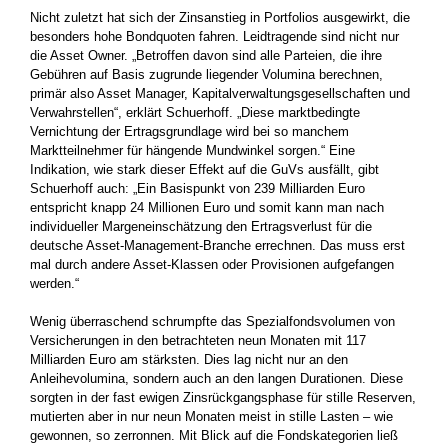
Nicht zuletzt hat sich der Zinsanstieg in Portfolios ausgewirkt, die
besonders hohe Bondquoten fahren. Leidtragende sind nicht nur
die Asset Owner. „Betroffen davon sind alle Parteien, die ihre
Gebühren auf Basis zugrunde liegender Volumina berechnen,
primär also Asset Manager, Kapitalverwaltungsgesellschaften und
Verwahrstellen“, erklärt Schuerhoff. „Diese marktbedingte
Vernichtung der Ertragsgrundlage wird bei so manchem
Marktteilnehmer für hängende Mundwinkel sorgen.“ Eine
Indikation, wie stark dieser Effekt auf die GuVs ausfällt, gibt
Schuerhoff auch: „Ein Basispunkt von 239 Milliarden Euro
entspricht knapp 24 Millionen Euro und somit kann man nach
individueller Margeneinschätzung den Ertragsverlust für die
deutsche Asset-Management-Branche errechnen. Das muss erst
mal durch andere Asset-Klassen oder Provisionen aufgefangen
werden.“
Wenig überraschend schrumpfte das Spezialfondsvolumen von
Versicherungen in den betrachteten neun Monaten mit 117
Milliarden Euro am stärksten. Dies lag nicht nur an den
Anleihevolumina, sondern auch an den langen Durationen. Diese
sorgten in der fast ewigen Zinsrückgangsphase für stille Reserven,
mutierten aber in nur neun Monaten meist in stille Lasten – wie
gewonnen, so zerronnen. Mit Blick auf die Fondskategorien ließ