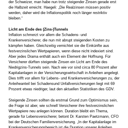
der Schweizer, man habe nun trotz steigender Zinsen gerade erst
die Halbzeit erreicht. Haegeli: „Die Realzinsen müssen positiv
werden, daher wird die Inflationspolitik noch länger restriktiv
bleiben.“
Licht am Ende des (Zins-)Tunnels
Inflation schmerzt vor allem die Schadens- und
Krankenversicherer, die nun mit abrupt steigenden Kosten zu
kämpfen haben. Gleichzeitig vernichtet sie die Einkünfte aus
festverzinslichen Wertpapieren, wenn diese nicht indexiert sind.
Aber jedes Drama enthält auch ein Element der Hoffnung. Für
Versicherer dürften steigende Zinsen ein Licht am Ende des
Niedrigzins-Tunnels sein. Nach wie vor sind circa 80 Prozent aller
Kapitalanlagen in der Versicherungswirtschaft in Anleihen angelegt.
Dies trifft vor allem für Lebens- und Krankenversicherungen zu, der
Anleiheanteil bei Schadensund Unfallversicherungen liegt mit 69
Prozent etwas niedriger, laut den aktuellen Statistiken des GDV.
Steigende Zinsen sollten da erstmal Grund zum Optimismus sein,
die Frage ist aber, wie schnell Versicherer ihre festverzinslichen
Wertpapiere neu anlegen können. Duration bleibt ein Thema,
gerade für Lebensversicherer, betont Dr. Karsten Paetzmann, CFO
bei der Deutschen Familienversicherung. „In der Kapitalanlage im
Krankenversicherungsbereich ist die Duration unserer Anleihen