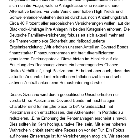
sich nun die Frage, welche Anlageklasse eine relativ sichere
Alternative bieten. Für viele Versicherer haben High Yields und
Schwellenländer-Anleihen derzeit durchaus noch Anziehungskraft.
Circa 40 Prozent aller europäischen Versicherungen wollen laut der
Blackrock-Umfrage ihre Anlagen in beiden Kategorien erhöhen. Die
Deutsche Familienversicherung fokussiert sich aktuell mehr auf
die Themenkomplexe Sicherheit und risikoadjustierte
Ergebniserzielung: „Wir erhöhen unseren Anteil an Covered Bonds
finanzstarker Finanzunternehmen mit breit diversifiziertem,
granularem Deckungsstock. Diese bieten im Hinblick auf die
Erzielung des Rechnungszinses ein hervorragendes Chance-
Risiko-Verhältnis“, sagt Paetzmann. Er betont aber auch, dass das
aktuelle Zinsumfeld mit rekordhohen Inflationszahlen und sehr
aktiven Zentralbanken eine Herausforderung darstellt.
Dieses Szenario wird durch geopolitische Unsicherheiten nur
verstärkt, so Paetzmann. Covered Bonds mit nachhaltigem
Charakter sind für ihn „the place to be“. Grundsätzlich hat
Paetzmann sich entschlossen, den Aktienanteil im Portfolio zu
reduzieren. „Eine Erhöhung der Rentenanlagen erscheint sinnvoll.
Dies sollten im Kern hochqualitative Titel sein. Mit einer höheren
Wahrscheinlichkeit steht eine Rezession vor der Tür. Ein Fokus
auf höhere Zinserträge ist für Versicherungen möglich. Wir streben