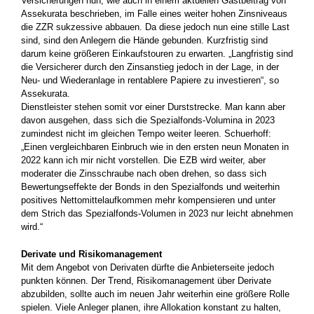
Versicherungen nun, wie auch in einem aktuellen Gastbeitrag von
Assekurata beschrieben, im Falle eines weiter hohen Zinsniveaus
die ZZR sukzessive abbauen. Da diese jedoch nun eine stille Last
sind, sind den Anlegern die Hände gebunden. Kurzfristig sind
darum keine größeren Einkaufstouren zu erwarten. „Langfristig sind
die Versicherer durch den Zinsanstieg jedoch in der Lage, in der
Neu- und Wiederanlage in rentablere Papiere zu investieren“, so
Assekurata.
Dienstleister stehen somit vor einer Durststrecke. Man kann aber
davon ausgehen, dass sich die Spezialfonds-Volumina in 2023
zumindest nicht im gleichen Tempo weiter leeren. Schuerhoff:
„Einen vergleichbaren Einbruch wie in den ersten neun Monaten in
2022 kann ich mir nicht vorstellen. Die EZB wird weiter, aber
moderater die Zinsschraube nach oben drehen, so dass sich
Bewertungseffekte der Bonds in den Spezialfonds und weiterhin
positives Nettomittelaufkommen mehr kompensieren und unter
dem Strich das Spezialfonds-Volumen in 2023 nur leicht abnehmen
wird.“
Derivate und Risikomanagement
Mit dem Angebot von Derivaten dürfte die Anbieterseite jedoch
punkten können. Der Trend, Risikomanagement über Derivate
abzubilden, sollte auch im neuen Jahr weiterhin eine größere Rolle
spielen. Viele Anleger planen, ihre Allokation konstant zu halten,