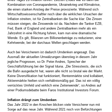
Kombination von Coronapandemie, Ukrainekrieg und Klimakrise,
die einen starken Anstieg der Preise provozierte. Während sich
Wirtschaftswissenschaftler noch über die wirklichen Ursachen der
Inflation streiten, ist für Zentralbanken die Sache klar: Die Zinsen
müssen steigen, die Zinswende ist da. Nachdem die Tanker EZB,
Fed, Bank of England und andere Zentralbanken mehr als ein
Jahrzehnt in eine Richtung fuhren, kam nun eine dramatische
Wende. Es gilt, Bilanzen um Billionenbeträge zu reduzieren, eine
Kehrtwende, bei der durchaus Wellen geschlagen werden.
Auch bei Versicherern ist dadurch Umdenken angesagt. Das
Ausmaß der aktuellen Umwälzungen überstieg in diesem Jahr
jegliche Prognosen, so Dr. Peter Andres, Sprecher der
Geschäftsführung bei der Signal Iduna. „Die Stresstests, die sich
die Bafin ausgedacht hat, waren alle nicht so brutal wie der Markt.
Keine Diversifikation hat funktioniert, Rentenmärkte sind kollabiert,
Aktienmärkte hielten sich verhältnismäßig gut. Das ist ein völlig
verrücktes Umfeld und wirklich eine Zeitenwende“, so Andres auf
einer Podiumsdebatte beim Faros Institutional Investors Forum.
Inflation drängt zum Umdenken
Das Jahr 2022 in den Knochen blicken viele Versicherer nun mit
Sorge auf das neue Jahr. Während 2021 noch von Befürchtungen