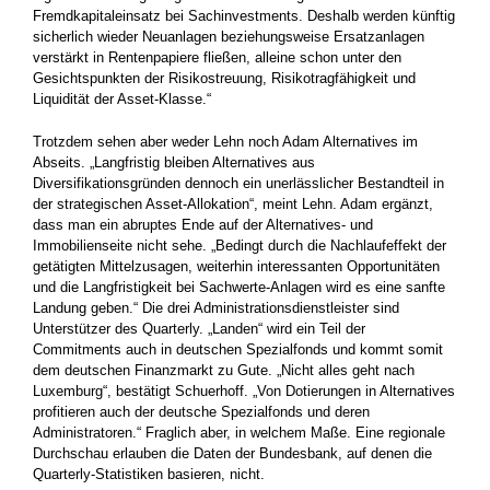
Fremdkapitaleinsatz bei Sachinvestments. Deshalb werden künftig
sicherlich wieder Neuanlagen beziehungsweise Ersatzanlagen
verstärkt in Rentenpapiere fließen, alleine schon unter den
Gesichtspunkten der Risikostreuung, Risikotragfähigkeit und
Liquidität der Asset-Klasse.“
Trotzdem sehen aber weder Lehn noch Adam Alternatives im
Abseits. „Langfristig bleiben Alternatives aus
Diversifikationsgründen dennoch ein unerlässlicher Bestandteil in
der strategischen Asset-Allokation“, meint Lehn. Adam ergänzt,
dass man ein abruptes Ende auf der Alternatives- und
Immobilienseite nicht sehe. „Bedingt durch die Nachlaufeffekt der
getätigten Mittelzusagen, weiterhin interessanten Opportunitäten
und die Langfristigkeit bei Sachwerte-Anlagen wird es eine sanfte
Landung geben.“ Die drei Administrationsdienstleister sind
Unterstützer des Quarterly. „Landen“ wird ein Teil der
Commitments auch in deutschen Spezialfonds und kommt somit
dem deutschen Finanzmarkt zu Gute. „Nicht alles geht nach
Luxemburg“, bestätigt Schuerhoff. „Von Dotierungen in Alternatives
profitieren auch der deutsche Spezialfonds und deren
Administratoren.“ Fraglich aber, in welchem Maße. Eine regionale
Durchschau erlauben die Daten der Bundesbank, auf denen die
Quarterly-Statistiken basieren, nicht.