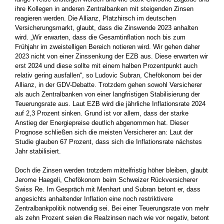
ihre Kollegen in anderen Zentralbanken mit steigenden Zinsen
reagieren werden. Die Allianz, Platzhirsch im deutschen
Versicherungsmarkt, glaubt, dass die Zinswende 2023 anhalten
wird. „Wir erwarten, dass die Gesamtinflation noch bis zum
Frühjahr im zweistelligen Bereich notieren wird. Wir gehen daher
2023 nicht von einer Zinssenkung der EZB aus. Diese erwarten wir
erst 2024 und diese sollte mit einem halben Prozentpunkt auch
relativ gering ausfallen“, so Ludovic Subran, Chefökonom bei der
Allianz, in der GDV-Debatte. Trotzdem gehen sowohl Versicherer
als auch Zentralbanken von einer langfristigen Stabilisierung der
Teuerungsrate aus. Laut EZB wird die jährliche Inflationsrate 2024
auf 2,3 Prozent sinken. Grund ist vor allem, dass der starke
Anstieg der Energiepreise deutlich abgenommen hat. Dieser
Prognose schließen sich die meisten Versicherer an: Laut der
Studie glauben 67 Prozent, dass sich die Inflationsrate nächstes
Jahr stabilisiert.
Doch die Zinsen werden trotzdem mittelfristig höher bleiben, glaubt
Jerome Haegeli, Chefökonom beim Schweizer Rückversicherer
Swiss Re. Im Gespräch mit Menhart und Subran betont er, dass
angesichts anhaltender Inflation eine noch restriktivere
Zentralbankpolitik notwendig sei. Bei einer Teuerungsrate von mehr
als zehn Prozent seien die Realzinsen nach wie vor negativ, betont