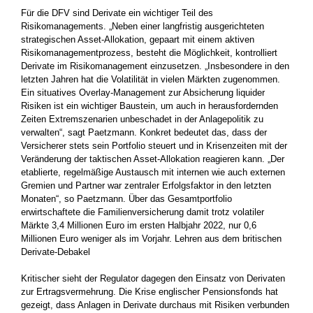
Für die DFV sind Derivate ein wichtiger Teil des
Risikomanagements. „Neben einer langfristig ausgerichteten
strategischen Asset-Allokation, gepaart mit einem aktiven
Risikomanagementprozess, besteht die Möglichkeit, kontrolliert
Derivate im Risikomanagement einzusetzen. „Insbesondere in den
letzten Jahren hat die Volatilität in vielen Märkten zugenommen.
Ein situatives Overlay-Management zur Absicherung liquider
Risiken ist ein wichtiger Baustein, um auch in herausfordernden
Zeiten Extremszenarien unbeschadet in der Anlagepolitik zu
verwalten“, sagt Paetzmann. Konkret bedeutet das, dass der
Versicherer stets sein Portfolio steuert und in Krisenzeiten mit der
Veränderung der taktischen Asset-Allokation reagieren kann. „Der
etablierte, regelmäßige Austausch mit internen wie auch externen
Gremien und Partner war zentraler Erfolgsfaktor in den letzten
Monaten“, so Paetzmann. Über das Gesamtportfolio
erwirtschaftete die Familienversicherung damit trotz volatiler
Märkte 3,4 Millionen Euro im ersten Halbjahr 2022, nur 0,6
Millionen Euro weniger als im Vorjahr. Lehren aus dem britischen
Derivate-Debakel
Kritischer sieht der Regulator dagegen den Einsatz von Derivaten
zur Ertragsvermehrung. Die Krise englischer Pensionsfonds hat
gezeigt, dass Anlagen in Derivate durchaus mit Risiken verbunden