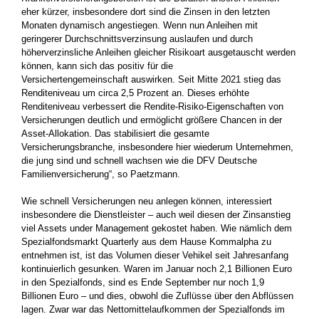
eher kürzer, insbesondere dort sind die Zinsen in den letzten
Monaten dynamisch angestiegen. Wenn nun Anleihen mit
geringerer Durchschnittsverzinsung auslaufen und durch
höherverzinsliche Anleihen gleicher Risikoart ausgetauscht werden
können, kann sich das positiv für die
Versichertengemeinschaft auswirken. Seit Mitte 2021 stieg das
Renditeniveau um circa 2,5 Prozent an. Dieses erhöhte
Renditeniveau verbessert die Rendite-Risiko-Eigenschaften von
Versicherungen deutlich und ermöglicht größere Chancen in der
Asset-Allokation. Das stabilisiert die gesamte
Versicherungsbranche, insbesondere hier wiederum Unternehmen,
die jung sind und schnell wachsen wie die DFV Deutsche
Familienversicherung“, so Paetzmann.
Wie schnell Versicherungen neu anlegen können, interessiert
insbesondere die Dienstleister – auch weil diesen der Zinsanstieg
viel Assets under Management gekostet haben. Wie nämlich dem
Spezialfondsmarkt Quarterly aus dem Hause Kommalpha zu
entnehmen ist, ist das Volumen dieser Vehikel seit Jahresanfang
kontinuierlich gesunken. Waren im Januar noch 2,1 Billionen Euro
in den Spezialfonds, sind es Ende September nur noch 1,9
Billionen Euro – und dies, obwohl die Zuflüsse über den Abflüssen
lagen. Zwar war das Nettomittelaufkommen der Spezialfonds im