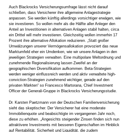
Auch Blackrocks Versicherungsumfrage lässt nicht darauf
schließen, dass Versicherer ihre allgemeine Anlagestrategie
anpassen. Sie werden künftig allerdings vorsichtiger erwägen, wie
sie investieren. So wollen mehr als die Hälfte aller Anleger den
Anteil an Investitionen in alternativen Anlagen stabil halten, circa
ein Drittel will mehr investieren. Gleichzeitig wollen immerhin 17
Prozent ihre alternative Allokation reduzieren. „Statt großer
Umwälzungen unserer Vermögensallokation provoziert das neue
Marktumfeld eher ein Umdenken, wie wir unsere Anlagen in den
jeweiligen Strategien verwalten. Eine multipolare Weltordnung und
zunehmende Regionalisierung lassen Zweifel an der
geographischen Diversifikation aufkommen. Beta-Strategien
werden weniger einflussreich werden und aktiv verwaltete high-
conviction-Strategien zunehmend wichtiger, gerade auf den
privaten Märkten“ so Francesco Martorana, Chief Investment
Officer der Generali-Gruppe in Blackrocks Versicherungsstudie.
Dr. Karsten Paetzmann von der Deutschen Familienversicherung
sieht das skeptischer. Der Versicherer hat eine moderate
Immobilienquote und beabsichtigte im vergangenen Jahr noch,
diese zu erhöhen. „Angesichts steigender Zinsen finden sich nun
attraktivere Investments mit besseren Eigenschaften im Hinblick
auf Rentabilität, Sicherheit und Liquidität, die zudem