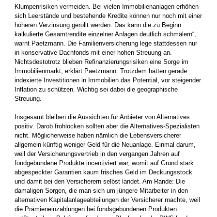
Klumpenrisiken vermeiden. Bei vielen Immobilienanlagen erhöhen
sich Leerstände und bestehende Kredite können nur noch mit einer
höheren Verzinsung gerollt werden. Das kann die zu Beginn
kalkulierte Gesamtrendite einzelner Anlagen deutlich schmälern“,
warnt Paetzmann. Die Familienversicherung lege stattdessen nur
in konservative Dachfonds mit einer hohen Streuung an.
Nichtsdestotrotz blieben Refinanzierungsrisiken eine Sorge im
Immobilienmarkt, erklärt Paetzmann. Trotzdem hätten gerade
indexierte Investitionen in Immobilien das Potential, vor steigender
Inflation zu schützen. Wichtig sei dabei die geographische
Streuung.
Insgesamt bleiben die Aussichten für Anbieter von Alternatives
positiv. Darob frohlocken sollten aber die Alternatives-Spezialisten
nicht. Möglicherweise haben nämlich die Lebensversicherer
allgemein künftig weniger Geld für die Neuanlage. Einmal darum,
weil der Versicherungsvertrieb in den vergangen Jahren auf
fondgebundene Produkte incentiviert war, womit auf Grund stark
abgespeckter Garantien kaum frisches Geld im Deckungsstock
und damit bei den Versicherern selbst landet. Am Rande: Die
damaligen Sorgen, die man sich um jüngere Mitarbeiter in den
alternativen Kapitalanlageabteilungen der Versicherer machte, weil
die Prämieneinzahlungen bei fondsgebundenen Produkten