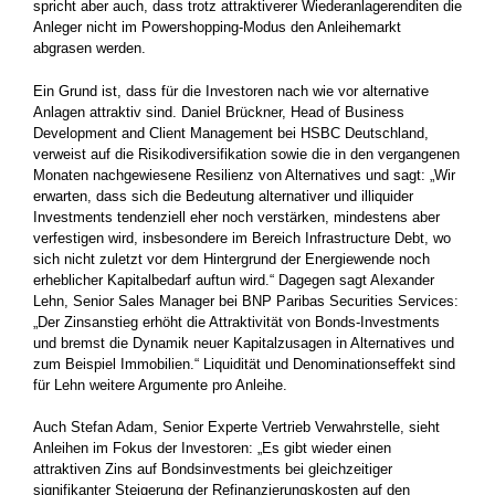
spricht aber auch, dass trotz attraktiverer Wiederanlagerenditen die
Anleger nicht im Powershopping-Modus den Anleihemarkt
abgrasen werden.
Ein Grund ist, dass für die Investoren nach wie vor alternative
Anlagen attraktiv sind. Daniel Brückner, Head of Business
Development and Client Management bei HSBC Deutschland,
verweist auf die Risikodiversifikation sowie die in den vergangenen
Monaten nachgewiesene Resilienz von Alternatives und sagt: „Wir
erwarten, dass sich die Bedeutung alternativer und illiquider
Investments tendenziell eher noch verstärken, mindestens aber
verfestigen wird, insbesondere im Bereich Infrastructure Debt, wo
sich nicht zuletzt vor dem Hintergrund der Energiewende noch
erheblicher Kapitalbedarf auftun wird.“ Dagegen sagt Alexander
Lehn, Senior Sales Manager bei BNP Paribas Securities Services:
„Der Zinsanstieg erhöht die Attraktivität von Bonds-Investments
und bremst die Dynamik neuer Kapitalzusagen in Alternatives und
zum Beispiel Immobilien.“ Liquidität und Denominationseffekt sind
für Lehn weitere Argumente pro Anleihe.
Auch Stefan Adam, Senior Experte Vertrieb Verwahrstelle, sieht
Anleihen im Fokus der Investoren: „Es gibt wieder einen
attraktiven Zins auf Bondsinvestments bei gleichzeitiger
signifikanter Steigerung der Refinanzierungskosten auf den