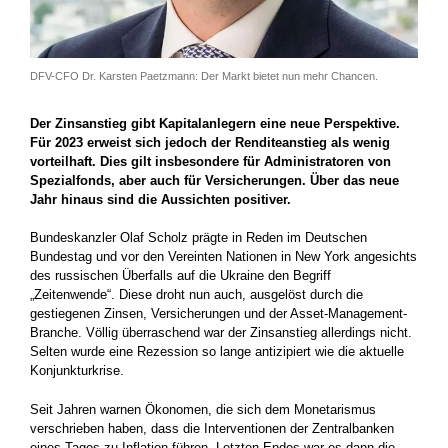
DFV-CFO Dr. Karsten Paetzmann: Der Markt bietet nun mehr Chancen.
Der Zinsanstieg gibt Kapitalanlegern eine neue Perspektive.
Für 2023 erweist sich jedoch der Renditeanstieg als wenig
vorteilhaft. Dies gilt insbesondere für Administratoren von
Spezialfonds, aber auch für Versicherungen. Über das neue
Jahr hinaus sind die Aussichten positiver.
Bundeskanzler Olaf Scholz prägte in Reden im Deutschen
Bundestag und vor den Vereinten Nationen in New York angesichts
des russischen Überfalls auf die Ukraine den Begriff
„Zeitenwende“. Diese droht nun auch, ausgelöst durch die
gestiegenen Zinsen, Versicherungen und der Asset-Management-
Branche. Völlig überraschend war der Zinsanstieg allerdings nicht.
Selten wurde eine Rezession so lange antizipiert wie die aktuelle
Konjunkturkrise.
Seit Jahren warnen Ökonomen, die sich dem Monetarismus
verschrieben haben, dass die Interventionen der Zentralbanken
eines Tages zu Inflation führen. Letzten Endes war es dann die