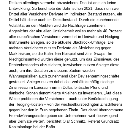
Risiken allerdings vermehrt abzusichern. Das ist an sich keine
Entwicklung. So berichtete die Bafin schon 2021, dass nun zwei
Drittel aller Versicherer Derivate im indirekten Bestand nutzen, ein
Drittel hält diese auch im Direktbestand. Durch die zunehmende
Volatilität an den Märkten wird die Nachfrage zunehmen.
Angesichts der aktuellen Unsicherheit wollen mehr als 40 Prozent
aller europäischen Versicherer vermehrt in Derivate und Hedging-
Instrumente anlegen, so die aktuelle Blackrock-Umfrage. Die
meisten Versicherer nutzen Derivate als Absicherung gegen
Marktrisiken, so die Bafin. Ein Beispiel sind Zins-Swaps. Im
Niedrigzinsumfeld wurden diese genutzt, um das Zinsniveau des
Rentenbestandes abzusichern, inzwischen nutzen Anleger diese
auch, um ihre Duration zu steuern. Zudem werden
Währungsrisiken auch zunehmend über Devisentermingeschäfte
gesteuert. Anleger nutzen dabei das verhältnismäßig niedrige
Zinsniveau im Euroraum um in Dollar, britische Pfund und
dänische Kronen denominierte Anleihen zu investieren. „Auf diese
Weise profitieren die Versicherer – auch unter Berücksichtigung
der Hedging-Kosten – von der wechselkursbedingten Zinsdifferenz
gegenüber den in Euro begebenen Titeln. Das dabei übernommene
Fremdwährungsrisiko geben die Unternehmen weit überwiegend
über Derivate weiter“, berichtet Olaf Schmitz, Referat Grundsatz
Kapitalanlage bei der Bafin.