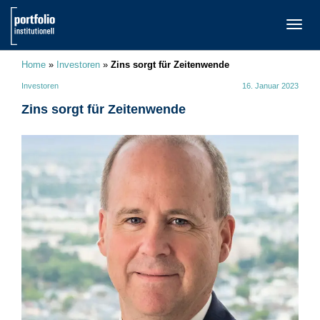
TOGG
NAVI
Home
»
Investoren
»
Zins sorgt für Zeitenwende
Investoren
16. Januar 2023
Zins sorgt für Zeitenwende