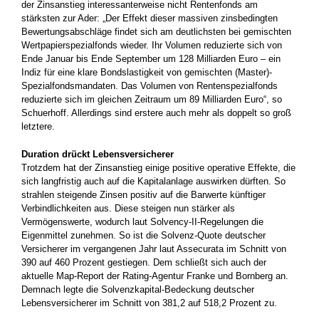
der Zinsanstieg interessanterweise nicht Rentenfonds am
stärksten zur Ader: „Der Effekt dieser massiven zinsbedingten
Bewertungsabschläge findet sich am deutlichsten bei gemischten
Wertpapierspezialfonds wieder. Ihr Volumen reduzierte sich von
Ende Januar bis Ende September um 128 Milliarden Euro – ein
Indiz für eine klare Bondslastigkeit von gemischten (Master)-
Spezialfondsmandaten. Das Volumen von Rentenspezialfonds
reduzierte sich im gleichen Zeitraum um 89 Milliarden Euro“, so
Schuerhoff. Allerdings sind erstere auch mehr als doppelt so groß
letztere.
Duration drückt Lebensversicherer
Trotzdem hat der Zinsanstieg einige positive operative Effekte, die
sich langfristig auch auf die Kapitalanlage auswirken dürften. So
strahlen steigende Zinsen positiv auf die Barwerte künftiger
Verbindlichkeiten aus. Diese steigen nun stärker als
Vermögenswerte, wodurch laut Solvency-II-Regelungen die
Eigenmittel zunehmen. So ist die Solvenz-Quote deutscher
Versicherer im vergangenen Jahr laut Assecurata im Schnitt von
390 auf 460 Prozent gestiegen. Dem schließt sich auch der
aktuelle Map-Report der Rating-Agentur Franke und Bornberg an.
Demnach legte die Solvenzkapital-Bedeckung deutscher
Lebensversicherer im Schnitt von 381,2 auf 518,2 Prozent zu.