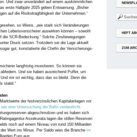
ben. Und zwar unverändert auf einem auskömmlichen
NEWSFL
das erste Halbjahr 2025 geben Entwarnung. „Bisher
gen auf die Risikotragfähigkeit der Unternehmen.“
Suchen
nach:
gesehen, so Wiens, „wie stark sich Veränderungen
schen Lebensversicherer auswirken können – sowohl
HEFT AB
auf die SCR-Bedeckung.“ Solche Zinsbewegungen
h unter Druck setzen. Trotzdem sei die Lage aktuell
ZUM ARC
sogar gut, konstatierte die Chefin der Versicherungs-
sicherer langfristig investieren. So können sie
 abfedern. Und sie haben ausreichend Puffer, um
Und mir ist wichtig, dass das so bleibt. Denn die
s stabil.“
asten
 Marktwerte der festverzinslichen Kapitalanlagen vor
 wie eine Untersuchung der Bafin verdeutlicht
.
wertungsreserven abgeschmolzen und es haben sich
er Ratingagentur Assekurata lagen die stillen Reserven
elds noch auf einem Niveau von rund 150 Milliarden
 der Wert ins Minus. Per Saldo wies die Branche
im
lliarden Euro aus.