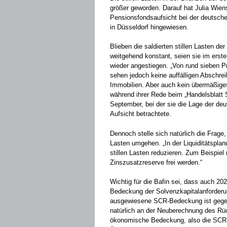
größer geworden. Darauf hat Julia Wiens
Pensionsfondsaufsicht bei der deutsche
in Düsseldorf hingewiesen.
Blieben die saldierten stillen Lasten d
weitgehend konstant, seien sie im erste
wieder angestiegen. „Von rund sieben P
sehen jedoch keine auffälligen Abschre
Immobilien. Aber auch kein übermäßiges
während ihrer Rede beim „Handelsblatt 
September, bei der sie die Lage der de
Aufsicht betrachtete.
Dennoch stelle sich natürlich die Frage
Lasten umgehen. „In der Liquiditätsplanu
stillen Lasten reduzieren. Zum Beispiel 
Zinszusatzreserve frei werden.“
Wichtig für die Bafin sei, dass auch 20
Bedeckung der Solvenzkapitalanforderu
ausgewiesene SCR-Bedeckung ist gegenü
natürlich an der Neuberechnung des Rüc
ökonomische Bedeckung, also die SCR-