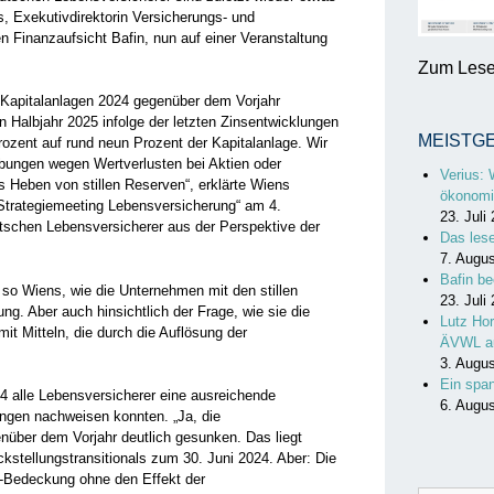
, Exekutivdirektorin Versicherungs- und
n Finanzaufsicht Bafin, nun auf einer Veranstaltung
Zum Lesen
er Kapitalanlagen 2024 gegenüber dem Vorjahr
n Halbjahr 2025 infolge der letzten Zinsentwicklungen
MEISTG
rozent auf rund neun Prozent der Kapitalanlage. Wir
ibungen wegen Wertverlusten bei Aktien oder
Verius: 
 Heben von stillen Reserven“, erklärte Wiens
ökonomi
Strategiemeeting Lebensversicherung“ am 4.
23. Juli
utschen Lebensversicherer aus der Perspektive der
Das les
7. Augu
Bafin be
, so Wiens, wie die Unternehmen mit den stillen
23. Juli
ng. Aber auch hinsichtlich der Frage, wie sie die
Lutz Hor
mit Mitteln, die durch die Auflösung der
ÄVWL a
3. Augu
Ein spa
24 alle Lebensversicherer eine ausreichende
6. Augu
ngen nachweisen konnten. „Ja, die
ber dem Vorjahr deutlich gesunken. Das liegt
kstellungstransitionals zum 30. Juni 2024. Aber: Die
Bedeckung ohne den Effekt der