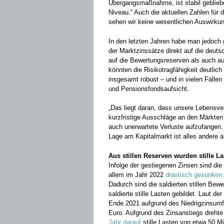
Übergangsmaßnahme, ist stabil geblie
Niveau.“ Auch die aktuellen Zahlen für 
sehen wir keine wesentlichen Auswirkun
In den letzten Jahren habe man jedoch 
der Marktzinssätze direkt auf die deut
auf die Bewertungsreserven als auch 
könnten die Risikotragfähigkeit deutlic
insgesamt robust – und in vielen Fällen 
und Pensionsfondsaufsicht.
„Das liegt daran, dass unsere Lebensver
kurzfristige Ausschläge an den Märkten
auch unerwartete Verluste aufzufangen. 
Lage am Kapitalmarkt ist alles andere al
Aus stillen Reserven wurden stille L
Infolge der gestiegenen Zinsen sind die
allem im Jahr 2022
drastisch gesunken,
Dadurch sind die saldierten stillen Be
saldierte stille Lasten gebildet. Laut d
Ende 2021 aufgrund des Niedrigzinsumf
Euro. Aufgrund des Zinsanstiegs drehte
Jahr darauf
stille Lasten von etwa 50 Mi