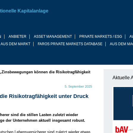
tionelle Kapitalanlage
N
ANBIETER
ASSET MANAGEMENT
PRIVATE MARKETS / ESG
A
 AUS DEM MARKT
FAROS PRIVATE MARKETS DATABASE
AUS DEM MA
„Zinsbewegungen können die Risikotragfähigkeit
Aktuelle 
5. September 2025
e Risikotragfähigkeit unter Druck
erer sind die stillen Lasten zuletzt wieder
Lage der Unternehmen aktuell insgesamt robust.
deutschen Lebensversicherer sind zuletzt wieder etwas