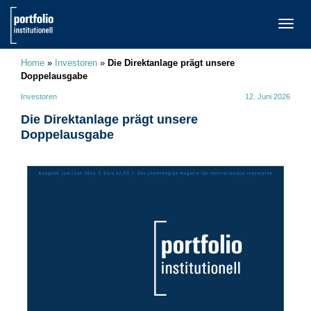
TOGG
NAVI
Home
»
Investoren
»
Die Direktanlage prägt unsere
Doppelausgabe
Investoren
12. Juni 2026
Die Direktanlage prägt unsere
Doppelausgabe