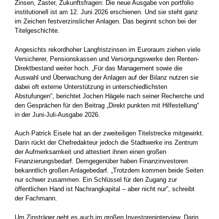
Zinsen, Zaster, Zukunftsfragen: Die neue Ausgabe von portfolio
institutionell ist am 12. Juni 2026 erschienen. Und sie steht ganz
im Zeichen festverzinslicher Anlagen. Das beginnt schon bei der
Titelgeschichte.
Angesichts rekordhoher Langfristzinsen im Euroraum ziehen viele
Versicherer, Pensionskassen und Versorgungswerke den Renten-
Direktbestand weiter hoch. „Für das Management sowie die
Auswahl und Überwachung der Anlagen auf der Bilanz nutzen sie
dabei oft externe Unterstützung in unterschiedlichsten
Abstufungen“, berichtet Jochen Hägele nach seiner Recherche und
den Gesprächen für den Beitrag „Direkt punkten mit Hilfestellung“
in der Juni-Juli-Ausgabe 2026.
Auch Patrick Eisele hat an der zweiteiligen Titelstrecke mitgewirkt.
Darin rückt der Chefredakteur jedoch die Stadtwerke ins Zentrum
der Aufmerksamkeit und attestiert ihnen einen großen
Finanzierungsbedarf. Demgegenüber haben Finanzinvestoren
bekanntlich großen Anlagebedarf. „Trotzdem kommen beide Seiten
nur schwer zusammen. Ein Schlüssel für den Zugang zur
öffentlichen Hand ist Nachrangkapital – aber nicht nur“, schreibt
der Fachmann.
Um Zinsträger geht es auch im großen Investoreninterview. Darin