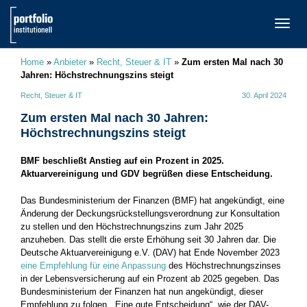
TOGG
NAVI
Home
»
Anbieter
»
Recht, Steuer & IT
»
Zum ersten Mal nach 30
Jahren: Höchstrechnungszins steigt
Recht, Steuer & IT
30. April 2024
Zum ersten Mal nach 30 Jahren:
Höchstrechnungszins steigt
BMF beschließt Anstieg auf ein Prozent in 2025.
Aktuarvereinigung und GDV begrüßen diese Entscheidung.
Das Bundesministerium der Finanzen (BMF) hat angekündigt, eine
Änderung der Deckungsrückstellungsverordnung zur Konsultation
zu stellen und den Höchstrechnungszins zum Jahr 2025
anzuheben. Das stellt die erste Erhöhung seit 30 Jahren dar. Die
Deutsche Aktuarvereinigung e.V. (DAV) hat Ende November 2023
eine Empfehlung für eine Anpassung
des Höchstrechnungszinses
in der Lebensversicherung auf ein Prozent ab 2025 gegeben. Das
Bundesministerium der Finanzen hat nun angekündigt, dieser
Empfehlung zu folgen. „Eine gute Entscheidung“, wie der DAV-