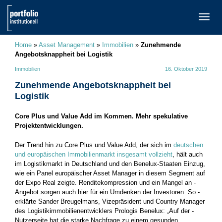
TOGG
NAVI
Home
»
Asset Management
»
Immobilien
»
Zunehmende
Angebotsknappheit bei Logistik
Immobilien
16. Oktober 2019
Zunehmende Angebotsknappheit bei
Logistik
Core Plus und Value Add im Kommen. Mehr spekulative
Projektentwicklungen.
Der Trend hin zu Core Plus und Value Add, der sich im
deutschen
und europäischen Immobilienmarkt insgesamt vollzieht
, hält auch
im ­Logistikmarkt in Deutschland und den Benelux-Staaten Einzug,
wie ein Panel europäischer Asset Manager in diesem Segment auf
der Expo Real zeigte. Renditekompression und ein Mangel an ­
Angebot sorgen auch hier für ein Umdenken der Investoren. So ­
erklärte Sander Breugelmans, Vizepräsident und Country Manager
des Logistikimmobilienentwicklers Prologis Benelux: „Auf der ­
Nutzerseite hat die starke Nachfrage zu einem gesunden