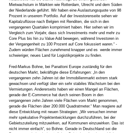
Mietwachstum­ in Märkten wie Rotterdam, Utrecht und dem Süden
der ­Niederlande geführt. Wir haben eine Auslastungsquote von 98
Prozent in ­unserem Portfolio. Auf der Investorenseite sehen wir
Kapitalzuflüsse nach Belgien mit Renditen, die sich in den
vergangenen Quartalen komprimiert haben. Hier ­sehen wir im
Vergleich zum Vorjahr, dass sich Investments mehr und mehr zu
Core Plus bis hin zu Value Add bewegen, während Investoren­ in
der Vergangenheit zu 100 Prozent auf Core fokussiert waren.“ ­
Zudem würden Flächen zunehmend knapper und es werde immer
schwieriger,­ neues Land für Logistikprojekte zu finden.
Fred-Markus Bohne, bei Panattoni Europe zuständig für den
deutschen Markt, bekräftigte diese Erfahrungen: „In den
vergangenen zehn Jahren ist der Immobilienmarkt extrem stark
gewachsen und verfügt über ein sehr stabiles Wachstum bei den
Vermietungen. ­Andererseits haben wir einen Mangel an Flächen,
gerade der E-Commerce hat durch seinen Boom in den
vergangenen zehn Jahren viele Flächen vom Markt genommen,
gerade die Flächen über 200.000 Quadratmeter.“ Man reagiere auf
diese Entwicklung mit neuen Strategien: „Wir versuchen immer
mehr spekulative Projektentwicklungen durchzuführen, bei der
Gebietszuteilung mitzuwirken, auf Kommunen einzuwirken. Das ist
nicht immer einfach“, so Bohne. Gerade in Deutschland sei die