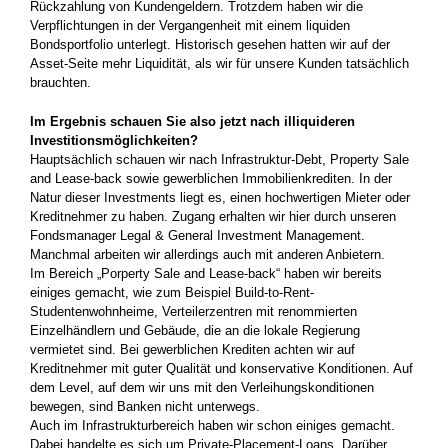
Rückzahlung von Kundengeldern. Trotzdem haben wir die
Verpflichtungen in der Vergangenheit mit einem­ liquiden
Bondsportfolio unterlegt. Historisch gesehen hatten wir auf der
Asset-Seite mehr Liquidität, als wir für unsere Kunden­ tatsächlich
brauchten.
Im Ergebnis schauen Sie also jetzt nach illiquideren
Investitionsmöglichkeiten?
Hauptsächlich schauen wir nach Infrastruktur-Debt, Property Sale
and Lease-back sowie gewerblichen Immobilienkrediten. In der
Natur dieser Investments liegt es, einen hochwertigen Mieter­ oder
Kreditnehmer zu haben. Zugang erhalten wir hier durch unseren
Fondsmanager Legal & General Investment Management.
Manchmal arbeiten wir allerdings auch mit anderen Anbietern.
Im Bereich „Porperty Sale and Lease-back“ haben wir bereits
einiges gemacht, wie zum Beispiel Build-to-Rent-
Studentenwohnheime, Verteilerzentren mit renommierten
Einzelhändlern und Gebäude, die an die lokale Regierung
vermietet­ sind. Bei gewerb­lichen Krediten achten wir auf
Kreditnehmer mit guter Qualität­ und konservative Konditionen. Auf
dem Level, auf dem wir uns mit den Verleihungskonditionen
bewegen, sind Banken nicht unterwegs.
Auch im Infrastrukturbereich haben wir schon einiges gemacht.
Dabei handelte es sich um Private-Placement-Loans. Darüber