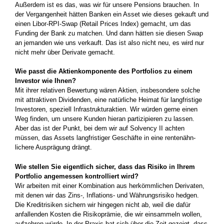
Außer­dem ist es das, was wir für unsere Pensions brauchen. In
der Vergangenheit hätten Banken­ ein Asset wie dieses gekauft und
einen­ Libor-RPI-Swap (Retail Prices Index) gemacht, um das
Funding der Bank zu matchen.­ Und dann hätten sie diesen Swap
an jemanden wie uns verkauft. Das ist also nicht neu, es wird nur
nicht mehr über Derivate­ gemacht.­
Wie passt die Aktienkomponente des Port­folios zu einem
Investor wie Ihnen?
Mit ihrer relativen Bewertung wären Aktien,­ insbesondere solche
mit attraktiven Dividenden, eine natürliche Heimat für langfristige
Investoren, speziell Infrastruktur­aktien. Wir würden gerne einen
Weg finden, um unsere Kunden hieran partizipieren­ zu lassen.
Aber das ist der Punkt, bei dem wir auf Solvency II achten
müssen, das Assets langfristiger Geschäfte in eine­ rentenähn­
lichere Ausprägung drängt.
Wie stellen Sie eigentlich sicher, dass das Risiko in Ihrem
Portfolio angemessen kontrolliert wird?
Wir arbeiten mit einer Kombination aus herkömmlichen Derivaten,
mit denen wir das Zins-, Inflations- und Währungsrisiko hedgen.
Die Kreditrisiken sichern wir hingegen­ nicht ab, weil die dafür
anfallenden Kosten die Risikoprämie, die wir einsammeln wollen,
aufzehren würde. In der Praxis hat sich über die Zeit gezeigt, dass