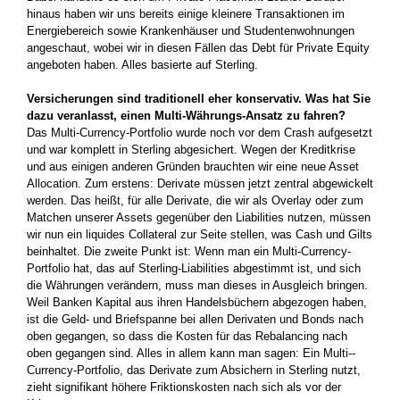
hinaus haben wir uns bereits einige kleinere Transaktionen im
Energiebereich sowie Kranken­häuser und Studentenwohnungen
angeschaut, wobei wir in diesen Fällen das Debt für Private Equity
angeboten haben. Alles­ basierte auf Sterling.
Versicherungen sind traditionell eher konservativ. Was hat Sie
dazu veranlasst, einen­ Multi-­Währungs-Ansatz zu fahren?
Das Multi-Currency-Portfolio wurde noch vor dem Crash aufgesetzt
und war komplett in Sterling abgesichert. Wegen der Kredit­krise
und aus einigen anderen Gründen brauchten wir eine neue Asset
Allocation. Zum erstens: Derivate müssen jetzt zentral abgewickelt
werden. Das heißt, für alle Derivate,­ die wir als Overlay oder zum
Matchen unserer Assets gegenüber den Liabilities­ nutzen, müssen
wir nun ein liquides Collateral zur Seite stellen, was Cash und Gilts
beinhaltet. Die zweite Punkt ist: Wenn man ein Multi-Currency-
Portfolio hat, das auf Sterling-Liabilities abgestimmt ist, und sich
die Währungen­ verändern, muss man dieses in Ausgleich bringen.
Weil Banken Kapital aus ihren Handels­büchern abgezogen haben,
ist die Geld- und Briefspanne bei allen Derivaten und Bonds nach
oben gegangen, so dass die Kosten für das Rebalancing nach
oben gegangen sind. Alles in allem kann man sagen: Ein Multi-­
Currency-Portfolio, das Derivate zum Ab­sichern in Sterling nutzt,
zieht signifikant höhere Friktionskosten nach sich als vor der