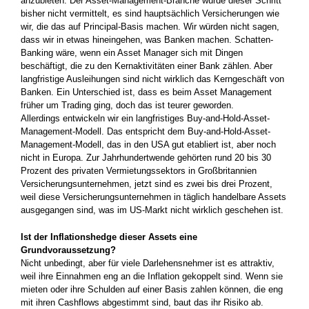
anzubieten. Der Asset-Management-Branche wurde dieser Schritt
bisher nicht vermittelt,­ es sind hauptsächlich Versicherungen wie
wir, die das auf Principal-Basis machen. Wir würden nicht sagen,
dass wir in etwas hineingehen, was Banken machen. Schatten-
Banking wäre, wenn ein Asset Manager­ sich mit Dingen
beschäftigt, die zu den Kernaktivitäten einer Bank zählen. Aber
langfristige Ausleihungen sind nicht wirklich das Kerngeschäft von
Banken. Ein Unterschied ist, dass es beim Asset Management
früher um Trading ging, doch das ist teurer geworden.
Allerdings entwickeln wir ein lang­fristiges Buy-and-Hold-Asset-
Management-Modell. Das entspricht dem Buy-and-Hold-Asset-
Management­-Modell, das in den USA gut etabliert­ ist, aber noch
nicht in Europa. Zur Jahrhundertwende gehörten rund 20 bis 30
Prozent­ des privaten Vermietungssektors in Großbritannien
Versicherungsunternehmen, jetzt sind es zwei bis drei Prozent,
weil diese Versicherungs­unternehmen in täglich handel­bare Assets
ausgegangen sind, was im US-Markt nicht wirklich geschehen ist.
Ist der Inflationshedge dieser Assets eine
Grundvoraussetzung?
Nicht unbedingt, aber für viele Darlehensnehmer ist es attraktiv,
weil ihre Einnahmen eng an die Inflation gekoppelt sind. Wenn sie
mieten oder ihre Schulden auf einer Basis zahlen können, die eng
mit ihren Cashflows abgestimmt sind, baut das ihr Risiko ab.