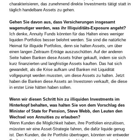
charakterisieren, das zunehmend direkte Investments tätigt statt in
täglich handelbare Assets zu gehen.
Gehen Sie davon aus, dass Versicherungen insgesamt
wagemutiger werden, was ihr Illiquiditäts-­Exposure angeht?
Ich denke, Annuity Funds könnten für das Halten eines weniger
liquiden Portfolios besser belohnt werden. Sie sind die natür­liche
Heimat für illiquide Portfolios, denn sie halten Assets, um über
einen langen Zeitraum Erträge auszuschütten. Auf der anderen
Seite haben Banken diese Assets früher gekauft,­ indem sie sich
kurz finanzierten und langfristige Assets kauften. Das hat sich
gewandelt, als die Krise aufkam und Banken mit Liquidität
vollgepumpt werden mussten, um diese Assets zu halten. Jetzt
haben die Banken diese Assets an Investoren verkauft, die diese
in erster Linie hätten haben sollen.
Wenn wir diesen Schritt hin zu illiquiden Invest­ments im
Hinterkopf behalten, was halten­ Sie von dem Vorschlag des
Minister of State­ for Pension, Steve Webb, den Leuten den
Wechsel von Annuities zu erlauben?
Wenn Kunden die Möglichkeit haben, ihre­ Portfolien einzulösen,
müssten wir eine Asset-Strategie fahren, die dafür liquide genug
ist. Den Kunden, die ihr Portfolio übertragen, könnten wir entweder