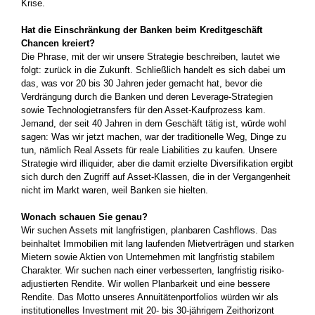
Krise.­
Hat die Einschränkung der Banken beim Kredit­geschäft
Chancen kreiert?
Die Phrase, mit der wir unsere Strategie beschreiben, lautet wie
folgt: zurück in die Zukunft. Schließlich handelt es sich dabei um
das, was vor 20 bis 30 Jahren jeder gemacht hat, bevor die
Verdrängung durch die Banken und deren Leverage-­Strategien
sowie Technologietransfers für den Asset-Kauf­prozess kam.
Jemand, der seit 40 Jahren in dem Geschäft tätig­ ist, würde wohl
sagen: Was wir jetzt machen, war der traditionelle Weg, Dinge zu
tun, nämlich­ Real Assets für reale Liabilities zu kaufen. Unsere
Strategie wird illiquider, aber die damit erzielte Diversifikation ergibt
sich durch den Zugriff auf Asset-­Klassen, die in der Vergangenheit
nicht im Markt waren, weil Banken sie hielten.
Wonach schauen Sie genau?
Wir suchen Assets mit langfristigen, planbaren Cashflows. Das
beinhaltet Immobilien mit lang laufenden Mietverträgen und starken
Mietern sowie Aktien von Unternehmen mit langfristig stabilem
Charakter. Wir suchen nach einer verbesserten, langfristig risiko­
adjustierten Rendite. Wir wollen Planbarkeit und eine bessere
Rendite. Das Motto unseres Annuitätenportfolios würden wir als
institutionelles Investment mit 20- bis 30-jährigem Zeithorizont