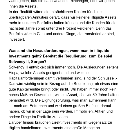
Cash geben, das sie dann woanders hinbringen, oder wir geben
ihnen die Assets.­
In der Realität wären die tatsächlichen Kosten für diese
übertragbaren Annuities derart, dass wir keinerlei illiquide Assets
mehr in unseren­ Portfolios halten können und die Kunden für die
nächsten Jahre somit unter drei Prozent verdienen. Denn das
Portfolio wäre in Gilts und andere Dinge, die trans­ferierbar sind,
investiert.­
Was sind die Herausforderungen, wenn man in illiquide
Investments geht? Bereitet die Regulierung, zum Beispiel
Solvency II, Sorgen?
Solvency II entwickelt sich immer noch. Die Auslegungen seitens
Eiopa, welche Assets­ geeignet sind und welche
Kapitalanforderungen damit verbunden sind, sind der Schlüssel.­
Das wird wichtig sein in Bezug auf die Beurteilung, ob etwas eine
gute Kapitalrendite bringt oder nicht. Wir haben immer noch kein
hohes­ Maß an Gewissheit, wie ein Asset, das wir 30 Jahre halten,
behandelt wird. Die Eignungsprüfung, was man aufnehmen kann,
ist noch am Entstehen und wird einen großen Einfluss darauf
haben, ob wir in der Lage sein werden, Immobilien, Aktien und
andere Dinge­ im Portfolio zu halten.
Darüber hinaus brauchen Direkt­investments im Gegensatz zu
täglich handelbaren Investments eine große Menge an