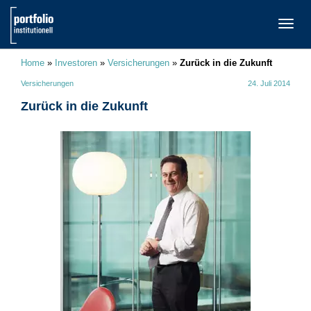
TOGG
NAVI
Home
»
Investoren
»
Versicherungen
»
Zurück in die Zukunft
Versicherungen
24. Juli 2014
Zurück in die Zukunft