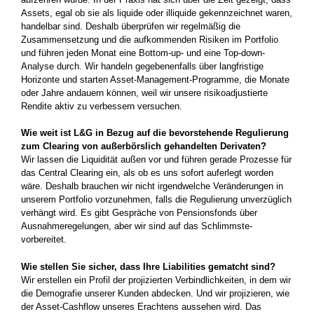
Assets, egal ob sie als liquide oder illiquide gekennzeichnet waren,
handelbar sind. Deshalb überprüfen wir regelmäßig die
Zusammensetzung und die aufkommenden Risiken­ im Portfolio
und führen jeden Monat eine Bottom-up- und eine­ Top-down-
Analyse durch. Wir handeln gegebenenfalls über langfristige
Horizonte und starten Asset-Management-Programme, die Monate
oder Jahre andauern können, weil wir unsere risiko­adjustierte
Rendite aktiv zu verbessern versuchen.­
Wie weit ist L&G in Bezug auf die bevor­stehende Regulierung
zum Clearing von außer­börslich gehandelten Derivaten?
Wir lassen die Liquidität außen vor und führen gerade Prozesse für
das Central Clearing­ ein, als ob es uns sofort auferlegt worden
wäre. Deshalb brauchen wir nicht irgend­welche Veränderungen in
unserem Portfolio vorzunehmen, falls die Regulierung unverzüglich
verhängt wird. Es gibt Gespräche­ von Pensionsfonds über
Ausnahme­regelungen, aber wir sind auf das Schlimmste­
vorbereitet.
Wie stellen Sie sicher, dass Ihre Liabilities gematcht­ sind?
Wir erstellen ein Profil der projizierten Verbindlichkeiten, in dem wir
die Demografie­ unserer Kunden abdecken. Und wir projizieren, wie
der Asset-Cashflow unseres Erachtens aussehen wird. Das