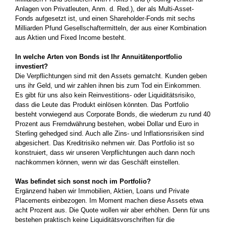
An­lagen von Privatleuten, Anm. d. Red.), der als Multi-­Asset-
Fonds aufgesetzt ist, und einen Shareholder-Fonds mit sechs
Milliarden Pfund Gesellschafter­mitteln, der aus einer Kombination
aus Aktien und Fixed Income besteht.
In welche Arten von Bonds ist Ihr Annuitätenportfolio
investiert?
Die Verpflichtungen sind mit den Assets­ gematcht. Kunden geben
uns ihr Geld, und wir zahlen ihnen bis zum Tod ein Einkommen.
Es gibt für uns also kein Reinvestitions- oder Liquiditätsrisiko,
dass die Leute das Produkt einlösen könnten. Das Portfolio
besteht vorwiegend aus Corporate Bonds, die wiederum zu rund 40
Prozent aus Fremdwährung bestehen, wobei Dollar und Euro in
Sterling gehedged sind. Auch alle Zins- und Inflationsrisiken­ sind
abgesichert. Das Kredit­risiko nehmen wir. Das Portfolio ist so
kons­truiert, dass wir unseren Verpflichtungen auch dann noch
nachkommen können, wenn wir das Geschäft einstellen.
Was befindet sich sonst noch im Portfolio?
Ergänzend haben wir Immobilien, Aktien,­ Loans und Private
Placements einbezogen. Im Moment machen diese Assets etwa
acht Prozent aus. Die Quote wollen wir aber erhöhen. Denn für uns
bestehen praktisch keine Liquiditätsvorschriften für die