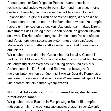
Ressourcen;­ der Due-Diligence-Prozess kann steuerliche,
rechtliche und andere Aspekte­ beinhalten, und man braucht eine
größere Übersicht, weil man sonst keine Markt­kontrolle und
Balance hat. Es gibt nur wenige Versicher­ungen, die sich diese
Ressourcen leisten können. Kleine Versicherer werden zu kämpfen
haben, um ihre Kosten zu decken. Das endet damit, dass Direkt­
investments das Privileg einer kleinen Anzahl an großen Playern
sein wird. Die Heraus­forderung ist: Um kleineren Pensions­fonds
und Versicherungen Zugang zu bieten, muss man ein Asset-­
Manager-Modell schaffen­ statt in erster Linie Direktinvestments
anzubieten.
Wir glauben, dass das eine Gelegenheit für Legal & General ist,
weil wir 300 Milliarden­ Pfund an britischen Pensionsgeldern halten,
die langfristig einen Weg des De-risiking gehen­ und sich aus
Aktien hinein in LDI, Bonds und Real Assets bewegen. Die
meisten Unternehmen verfügen nicht wie wir über die Kombination
aus einem Pensions- und einem­ Asset-Management-Angebot. Für
uns besteht hier ein echter Synergievorteil.
Noch mal: Ist es also ein Schritt in eine Lücke, die Banken
hinterlassen haben?
Wir glauben, dass Banken in Europa wegen­ Basel III kämpfen
müssen, um ihr früheres­ Finanzierungslevel auch in der Zukunft