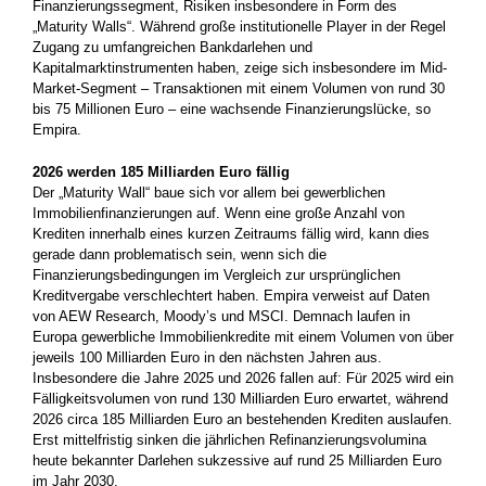
Finanzierungssegment, Risiken insbesondere in Form des
„Maturity Walls“. Während große institutionelle Player in der Regel
Zugang zu umfangreichen Bankdarlehen und
Kapitalmarktinstrumenten haben, zeige sich insbesondere im Mid-
Market-Segment – Transaktionen mit einem Volumen von rund 30
bis 75 Millionen Euro – eine wachsende Finanzierungslücke, so
Empira.
2026 werden 185 Milliarden Euro fällig
Der „Maturity Wall“ baue sich vor allem bei gewerblichen
Immobilienfinanzierungen auf. Wenn eine große Anzahl von
Krediten innerhalb eines kurzen Zeitraums fällig wird, kann dies
gerade dann problematisch sein, wenn sich die
Finanzierungsbedingungen im Vergleich zur ursprünglichen
Kreditvergabe verschlechtert haben. Empira verweist auf Daten
von AEW Research, Moody’s und MSCI. Demnach laufen in
Europa gewerbliche Immobilienkredite mit einem Volumen von über
jeweils 100 Milliarden Euro in den nächsten Jahren aus.
Insbesondere die Jahre 2025 und 2026 fallen auf: Für 2025 wird ein
Fälligkeitsvolumen von rund 130 Milliarden Euro erwartet, während
2026 circa 185 Milliarden Euro an bestehenden Krediten auslaufen.
Erst mittelfristig sinken die jährlichen Refinanzierungsvolumina
heute bekannter Darlehen sukzessive auf rund 25 Milliarden Euro
im Jahr 2030.