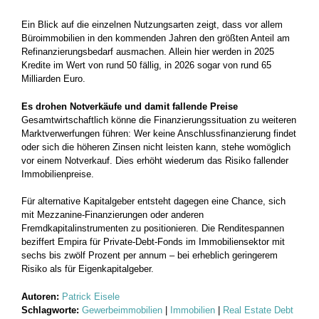
Ein Blick auf die einzelnen Nutzungsarten zeigt, dass vor allem
Büroimmobilien in den kommenden Jahren den größten Anteil am
Refinanzierungsbedarf ausmachen. Allein hier werden in 2025
Kredite im Wert von rund 50 fällig, in 2026 sogar von rund 65
Milliarden Euro.
Es drohen Notverkäufe und damit fallende Preise
Gesamtwirtschaftlich könne die Finanzierungssituation zu weiteren
Marktverwerfungen führen: Wer keine Anschlussfinanzierung findet
oder sich die höheren Zinsen nicht leisten kann, stehe womöglich
vor einem Notverkauf. Dies erhöht wiederum das Risiko fallender
Immobilienpreise.
Für alternative Kapitalgeber entsteht dagegen eine Chance, sich
mit Mezzanine-Finanzierungen oder anderen
Fremdkapitalinstrumenten zu positionieren. Die Renditespannen
beziffert Empira für Private-Debt-Fonds im Immobiliensektor mit
sechs bis zwölf Prozent per annum – bei erheblich geringerem
Risiko als für Eigenkapitalgeber.
Autoren:
Patrick Eisele
Schlagworte:
Gewerbeimmobilien
|
Immobilien
|
Real Estate Debt