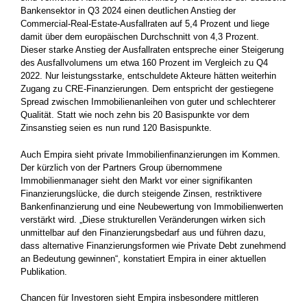
Bankensektor in Q3 2024 einen deutlichen Anstieg der
Commercial-Real-Estate-Ausfallraten auf 5,4 Prozent und liege
damit über dem europäischen Durchschnitt von 4,3 Prozent.
Dieser starke Anstieg der Ausfallraten entspreche einer Steigerung
des Ausfallvolumens um etwa 160 Prozent im Vergleich zu Q4
2022. Nur leistungsstarke, entschuldete Akteure hätten weiterhin
Zugang zu CRE-Finanzierungen. Dem entspricht der gestiegene
Spread zwischen Immobilienanleihen von guter und schlechterer
Qualität. Statt wie noch zehn bis 20 Basispunkte vor dem
Zinsanstieg seien es nun rund 120 Basispunkte.
Auch Empira sieht private Immobilienfinanzierungen im Kommen.
Der kürzlich von der Partners Group übernommene
Immobilienmanager sieht den Markt vor einer signifikanten
Finanzierungslücke, die durch steigende Zinsen, restriktivere
Bankenfinanzierung und eine Neubewertung von Immobilienwerten
verstärkt wird. „Diese strukturellen Veränderungen wirken sich
unmittelbar auf den Finanzierungsbedarf aus und führen dazu,
dass alternative Finanzierungsformen wie Private Debt zunehmend
an Bedeutung gewinnen“, konstatiert Empira in einer aktuellen
Publikation.
Chancen für Investoren sieht Empira insbesondere mittleren