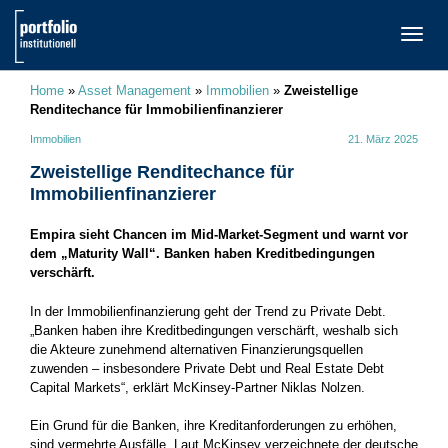
TOGG
NAVI
Home
»
Asset Management
»
Immobilien
»
Zweistellige
Renditechance für Immobilienfinanzierer
Immobilien
21. März 2025
Zweistellige Renditechance für
Immobilienfinanzierer
Empira sieht Chancen im Mid-Market-Segment und warnt vor
dem „Maturity Wall“. Banken haben Kreditbedingungen
verschärft.
In der Immobilienfinanzierung geht der Trend zu Private Debt.
„Banken haben ihre Kreditbedingungen verschärft, weshalb sich
die Akteure zunehmend alternativen Finanzierungsquellen
zuwenden – insbesondere Private Debt und Real Estate Debt
Capital Markets“, erklärt McKinsey-Partner Niklas Nolzen.
Ein Grund für die Banken, ihre Kreditanforderungen zu erhöhen,
sind vermehrte Ausfälle. Laut McKinsey verzeichnete der deutsche