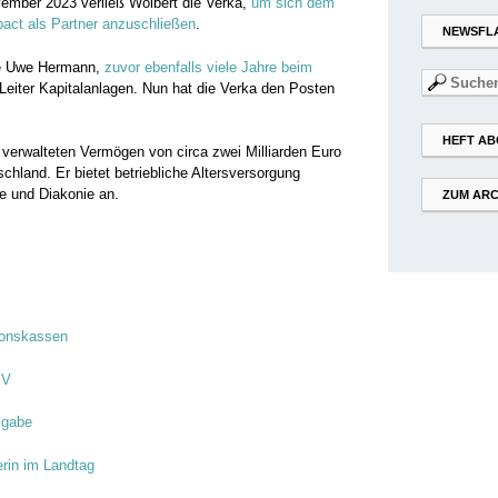
vember 2023 verließ Wolbert die Verka,
um sich dem
act als Partner anzuschließen
.
NEWSFL
te Uwe Hermann,
zuvor ebenfalls viele Jahre beim
Suchen
 Leiter Kapitalanlagen. Nun hat die Verka den Posten
nach:
HEFT AB
 verwalteten Vermögen von circa zwei Milliarden Euro
hland. Er bietet betriebliche Altersversorgung
he und Diakonie an.
ZUM ARC
sionskassen
PV
sgabe
erin im Landtag