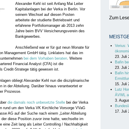
Alexander Kehl ist seit Anfang Mai Leiter
Kapitalanlagen bei der Verka in Berlin. Vor
seinem Wechsel auf diesen Posten
Zum Lesen
arbeitete der studierte Betriebswirt und
erfahrene Portfoliomanager ab 2013 zehn
Jahre beim BVV Versicherungsverein des
Bankgewerbes.
MEISTG
Verius: 
Anschließend war er für gut neun Monate für
ökonomi
on Management GmbH tätig. Linklaters hat das im
23. Juli
onsunternehmen
bei dem Vorhaben beraten
. Weitere
Bafin be
artered Financial Analyst (CFA) ist die
23. Juli
 Credit-Stratege tätig gewesen ist.
Bafin hi
Ermittl
anlagen obliegt Alexander Kehl nun die disziplinarische
15. Juli
n in der Abteilung. Darüber hinaus verantwortet er
Lutz Hor
rer Prozesse.
ÄVWL a
3. Augu
 über
die damals noch unbesetzte Stelle
bei der Verka
Bundesl
tion rund um den Verka VK Kirchliche Vorsorge VVaG
17. Juli
asse AG auf der Suche nach einem „Leiter Abteilung
, der diese Position zuvor inne hatte, wechselte im
 eine Zeit lang als Leiter Controlling / Nachhaltigkeit