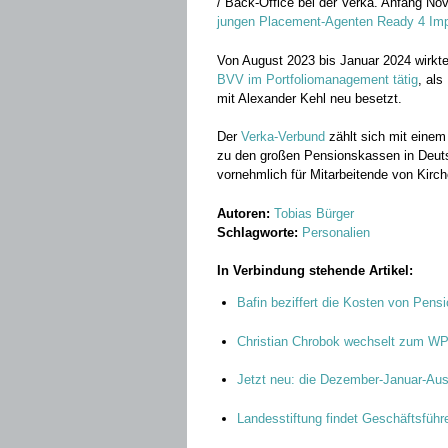
/ Back-Office bei der Verka. Anfang No
jungen Placement-Agenten Ready 4 Imp
Von August 2023 bis Januar 2024 wirk
BVV im Portfoliomanagement tätig
, als
mit Alexander Kehl neu besetzt.
Der
Verka-Verbund
zählt sich mit einem
zu den großen Pensionskassen in Deutsc
vornehmlich für Mitarbeitende von Kirc
Autoren:
Tobias Bürger
Schlagworte:
Personalien
In Verbindung stehende Artikel:
Bafin beziffert die Kosten von Pen
Christian Chrobok wechselt zum W
Jetzt neu: die Dezember-Januar-Au
Landesstiftung findet Geschäftsführ